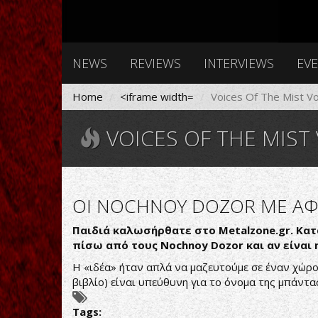
NEWS
REVIEWS
INTERVIEWS
EV
Home
<iframe width=
Voices Of The Mist Vo
VOICES OF THE MIST
ΟΙ NOCHNOY DOZOR ΜΕ ΑΦΟ
Παιδιά καλωσήρθατε στο Metalzone.gr. Κατα
πίσω από τους Nochnoy Dozor και αν είναι 
Η «ιδέα» ήταν απλά να μαζευτούμε σε έναν χώρο 
βιβλίο) είναι υπεύθυνη για το όνομα της μπάντα
Tags: