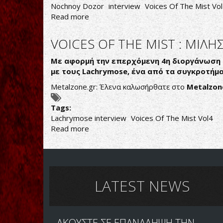
Nochnoy Dozor
interview
Voices Of The Mist Vo
Read more
about
ΟΙ
NOCHNOY
VOICES OF THE MIST : ΜΙ
DOZOR
ΜΕ
Με αφορμή την επερχόμενη 4η διοργάνωση τ
ΑΦΟΡΜΗ
με τους Lachrymose, ένα από τα συγκροτήμ
ΤΟ
Metalzone.gr: Έλενα καλωσήρθατε στο
Metalzon
VOICES
OF
Tags:
THE
Lachrymose interview
Voices Of The Mist Vol4
MIST
Read more
about
VOICES
OF
THE
MIST
:
LATEST NEWS
ΜΙΛΗΣΑΜΕ
ΜΕ
ΤΗΝ
ΑΚΟΥΣΤΕ ΣΕ ΕΠΑΝΑΛΗΨΗ ΤΗΝ
ΕΛΕΝΑ