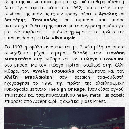
δρόμο της και να αποκτήσει μια σχετικά σταθερή σύνθεση.
Αυτό έγινε εφικτό μέσα στο 1992, όπου πλέον στην
σύνθεση της μπάντας έχουν προσχωρήσει οι
Άγγελος
και
Λευτέρης Τσουκαλάς
, σε τύμπανα και μπάσο
αντίστοιχα. O Λευτέρης έμεινε με το συγκρότημα μόνο για
μια live εμφάνιση. Η μπάντα ηχογραφεί το πρώτο της
επίσημο demo με τίτλο
Alive Again.
Το 1993 η ομάδα ανανεώνεται με 2 νέα μέλη τα οποία
συνεχίζουν μέχρι σήμερα, δηλαδή τον
Θανάση
Μπερτσάτο
στην κιθάρα και τον
Γιώργο Οικονόμου
στο μπάσο. Με τον Γιώργο Πρίτση σταθερό στην άλλη
κιθάρα, τον
Άγγελο Τσουκαλά
στα τύμπανα και τον
Αλέξη Μπαλακάκη
σαν session τραγουδιστή,
ηχογράφησε το 1996 την πρώτη της ολοκληρωμένη
κυκλοφορία με τίτλο
The Sign Of Rage
, έναν δίσκο αγνού,
επιθετικού και τσαμπουκαλεμένου heavy metal, με σαφείς
επιρροές από Accept κυρίως αλλά και Judas Priest.