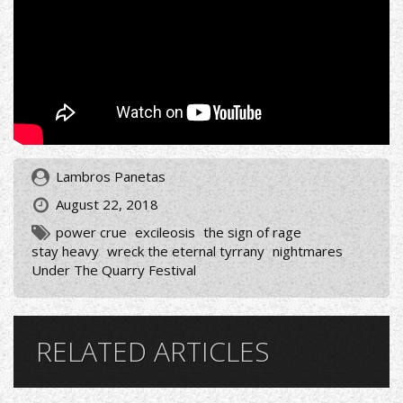
Lambros Panetas
August 22, 2018
power crue
excileosis
the sign of rage
stay heavy
wreck the eternal tyrrany
nightmares
Under The Quarry Festival
RELATED ARTICLES