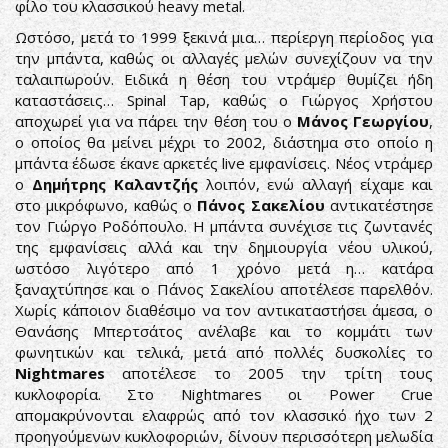
φίλο του κλασσικού heavy metal.
Ωστόσο, μετά το 1999 ξεκινά μια… περίεργη περίοδος για
την μπάντα, καθώς οι αλλαγές μελών συνεχίζουν να την
ταλαιπωρούν. Ειδικά η θέση του ντράμερ θυμίζει ήδη
καταστάσεις… Spinal Tap, καθώς ο Γιώργος Χρήστου
αποχωρεί για να πάρει την θέση του ο
Μάνος Γεωργίου
,
ο οποίος θα μείνει μέχρι το 2002, διάστημα στο οποίο η
μπάντα έδωσε έκανε αρκετές live εμφανίσεις. Νέος ντράμερ
ο
Δημήτρης Καλαντζής
λοιπόν, ενώ αλλαγή είχαμε και
στο μικρόφωνο, καθώς ο
Πάνος Σακελίου
αντικατέστησε
τον Γιώργο Ροδόπουλο. Η μπάντα συνέχισε τις ζωντανές
της εμφανίσεις αλλά και την δημιουργία νέου υλικού,
ωστόσο λιγότερο από 1 χρόνο μετά η… κατάρα
ξαναχτύπησε και ο Πάνος Σακελίου αποτέλεσε παρελθόν.
Χωρίς κάποιον διαθέσιμο να τον αντικαταστήσει άμεσα, ο
Θανάσης Μπερτσάτος ανέλαβε και το κομμάτι των
φωνητικών και τελικά, μετά από πολλές δυσκολίες το
Nightmares
αποτέλεσε το 2005 την τρίτη τους
κυκλοφορία. Στο Nightmares οι Power Crue
απομακρύνονται ελαφρώς από τον κλασσικό ήχο των 2
προηγούμενων κυκλοφοριών, δίνουν περισσότερη μελωδία