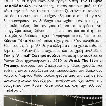
Το 2006 θα φέρει έναν νέο τραγουδιστή, τον
Γιώργο
Παπαδόπουλο
(ex-Stendor), με τον οποίο η μπάντα θα
κάνει την επόμενη τριετία αρκετές ζωντανές εμφανίσεις,
ωστόσο το 2009, και ενώ είχαν ήδη μπει στο studio για να
δημιουργήσουν τον διάδοχο του Nightmares, ο Γιώργος
Παπαδόπουλος θα αναγκαστεί να αποχωρήσει για
επαγγελματικούς λόγους, με τον αντικαταστάτη του
ευτυχώς να βρίσκεται σχετικά γρήγορα στο πρόσωπο του
Κώστα Τόκα
. Φυσικά, όπως είχε γίνει πλέον συνήθεια, η
θέση του ντράμερ άλλαξε για άλλη μια φορά χέρια, καθώς ο
Δημήτρης Καλαντζής αποχώρησε και τα χρέη ανέλαβε ο
Τάκης “Animal” Σωτηρόπουλος
. Με αυτή την σύνθεση οι
Power Crue ηχογραφούν το 2010 το
Wreck The Eternal
Tyranny
, ωστόσο, τον Δεκέμβριο της ίδιας χρονιάς και
ενώ η μπάντα ετοιμάζεται να παρουσιάσει τον δίσκο στο
κοινό, ο Γιώργος Ροδόπουλος φεύγει από την ζωή σε ένα
αυτοκινητιστικό δυστύχημα, παγώνοντας όχι μόνο την
οικογένεια των Power Crue αλλά και όλη την ελληνική
metal σκηνή.