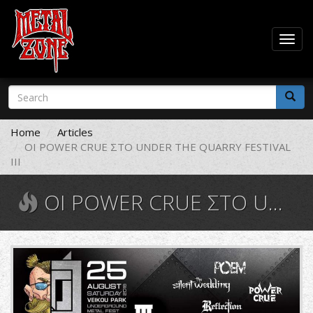
Togg
navig
Skip
Search
to
form
main
Search
content
Home
Articles
ΟΙ POWER CRUE ΣΤΟ UNDER THE QUARRY FESTIVAL
III
ΟΙ POWER CRUE ΣΤΟ UNDER THE QUARRY FESTIVAL III
38256522_1790170407735853_5976