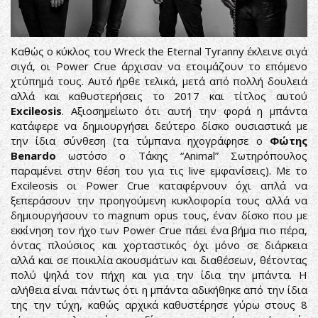
Καθώς ο κύκλος του Wreck the Eternal Tyranny έκλεινε σιγά
σιγά, οι Power Crue άρχισαν να ετοιμάζουν το επόμενο
χτύπημά τους. Αυτό ήρθε τελικά, μετά από πολλή δουλειά
αλλά και καθυστερήσεις το 2017 και τίτλος αυτού
Excileosis
. Αξιοσημείωτο ότι αυτή την φορά η μπάντα
κατάφερε να δημιουργήσει δεύτερο δίσκο ουσιαστικά με
την ίδια σύνθεση (τα τύμπανα ηχογράφησε ο
Φώτης
Benardo
ωστόσο ο Τάκης “Animal” Σωτηρόπουλος
παραμένει στην θέση του για τις live εμφανίσεις). Με το
Excileosis οι Power Crue καταφέρνουν όχι απλά να
ξεπεράσουν την προηγούμενη κυκλοφορία τους αλλά να
δημιουργήσουν το magnum opus τους, έναν δίσκο που με
εκκίνηση τον ήχο των Power Crue πάει ένα βήμα πιο πέρα,
όντας πλούσιος και χορταστικός όχι μόνο σε διάρκεια
αλλά και σε ποικιλία ακουσμάτων και διαθέσεων, θέτοντας
πολύ ψηλά τον πήχη και για την ίδια την μπάντα. Η
αλήθεια είναι πάντως ότι η μπάντα αδικήθηκε από την ίδια
της την τύχη, καθώς αρχικά καθυστέρησε γύρω στους 8