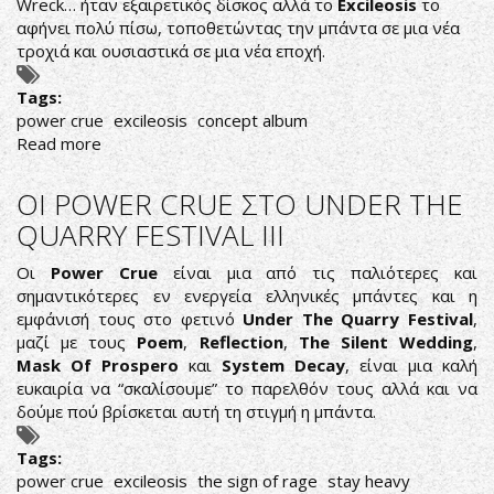
Wreck… ήταν εξαιρετικός δίσκος αλλά το
Excileosis
το
αφήνει πολύ πίσω, τοποθετώντας την μπάντα σε μια νέα
τροχιά και ουσιαστικά σε μια νέα εποχή.
Tags:
power crue
excileosis
concept album
Read more
about
THE
CRUE
ΟΙ POWER CRUE ΣΤΟ UNDER THE
IS
QUARRY FESTIVAL III
BACK
FOR
Οι
Power Crue
είναι μια από τις παλιότερες και
EXCILEOSIS
σημαντικότερες εν ενεργεία ελληνικές μπάντες και η
εμφάνισή τους στο φετινό
Under The Quarry Festival
,
μαζί με τους
Poem
,
Reflection
,
The Silent Wedding
,
Mask Of Prospero
και
System Decay
, είναι μια καλή
ευκαιρία να “σκαλίσουμε” το παρελθόν τους αλλά και να
δούμε πού βρίσκεται αυτή τη στιγμή η μπάντα.
Tags:
power crue
excileosis
the sign of rage
stay heavy