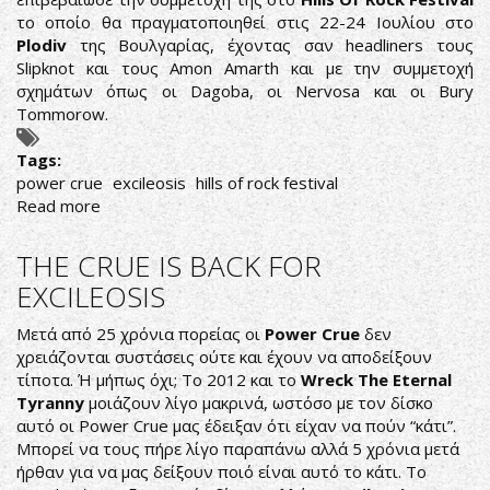
το οποίο θα πραγματοποιηθεί στις 22-24 Ιουλίου στο
Plodiv
της Βουλγαρίας, έχοντας σαν headliners τους
Slipknot και τους Amon Amarth και με την συμμετοχή
σχημάτων όπως οι Dagoba, οι Nervosa και οι Bury
Tommorow.
Tags:
power crue
excileosis
hills of rock festival
Read more
about
POWER
CRUE:
THE CRUE IS BACK FOR
ΘΑ
EXCILEOSIS
ΕΜΦΑΝΙΣΤΟΥΝ
ΣΤΟ
Μετά από 25 χρόνια πορείας οι
Power Crue
δεν
HILLS
χρειάζονται συστάσεις ούτε και έχουν να αποδείξουν
OF
τίποτα. Ή μήπως όχι; Το 2012 και το
Wreck The Eternal
ROCK
Tyranny
μοιάζουν λίγο μακρινά, ωστόσο με τον δίσκο
FESTIVAL
αυτό οι Power Crue μας έδειξαν ότι είχαν να πούν “κάτι”.
Μπορεί να τους πήρε λίγο παραπάνω αλλά 5 χρόνια μετά
ήρθαν για να μας δείξουν ποιό είναι αυτό το κάτι. Το