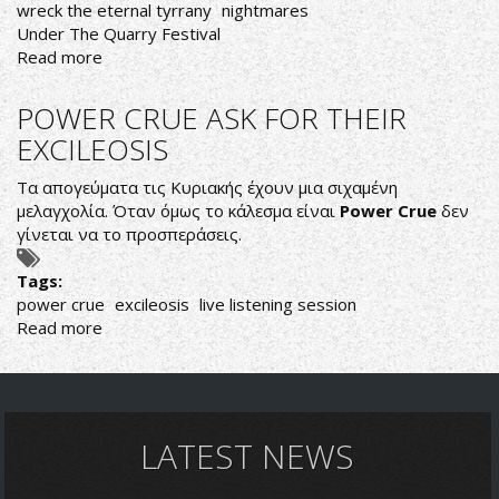
wreck the eternal tyrrany
nightmares
Under The Quarry Festival
Read more
about
ΟΙ
POWER
POWER CRUE ASK FOR THEIR
CRUE
EXCILEOSIS
ΣΤΟ
UNDER
Τα απογεύματα τις Κυριακής έχουν μια σιχαμένη
THE
μελαγχολία. Όταν όμως το κάλεσμα είναι
Power Crue
δεν
QUARRY
γίνεται να το προσπεράσεις.
FESTIVAL
III
Tags:
power crue
excileosis
live listening session
Read more
about
POWER
CRUE
ASK
FOR
THEIR
LATEST NEWS
EXCILEOSIS