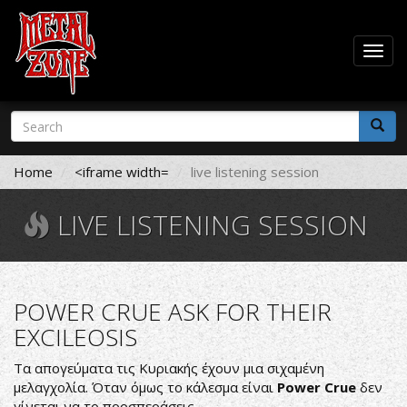
Togg
navig
Skip
Search
to
form
main
Search
content
Home
<iframe width=
live listening session
LIVE LISTENING SESSION
POWER CRUE ASK FOR THEIR
EXCILEOSIS
Τα απογεύματα τις Κυριακής έχουν μια σιχαμένη
μελαγχολία. Όταν όμως το κάλεσμα είναι
Power Crue
δεν
γίνεται να το προσπεράσεις.