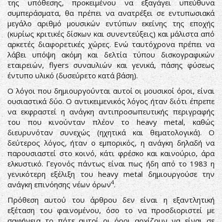
της υπόθεσης, προκειμένου να εξαγάγει υπεύθυνα
συμπεράσματα, θα πρέπει να ανατρέξει σε εντυπωσιακά
μεγάλο αριθμό μουσικών εντύπων εκείνης της εποχής
(κυρίως κριτικές δίσκων και συνεντεύξεις) και μάλιστα από
αρκετές διαφορετικές χώρες. Ενώ ταυτόχρονα πρέπει να
λάβει υπόψη ακόμη και δελτία τύπου δισκογραφικών
εταιρειών, flyers συναυλιών και γενικά, πάσης φύσεως
έντυπο υλικό (δυσεύρετο κατά βάση).
Ο λόγοι που δημιουργούνται αυτοί οι μουσικοί όροι, είναι
ουσιαστικά δύο. Ο αντικειμενικός λόγος ήταν διότι έπρεπε
να εκφραστεί η ανάγκη αντιπροσωπευτικής περιγραφής
του που κινούνταν πλέον το heavy metal, καθώς
διευρυνόταν συνεχώς (ηχητικά και θεματολογικά). Ο
δεύτερος λόγος, ήταν ο εμπορικός, η ανάγκη δηλαδή να
παρουσιαστεί στο κοινό, κάτι φρέσκο και καινούριο, άρα
ελκυστικό. Γεγονός πάντως είναι πως ήδη από το 1983 η
γενικότερη εξέλιξη του heavy metal δημιουργούσε την
4
ανάγκη επινόησης νέων όρων
.
Πρόθεση αυτού του άρθρου δεν είναι η εξαντλητική
εξέταση του φαινομένου, όσο το να προσδιοριστεί με
σαφήνεια το πότε αυτοί οι όροι αρχίζουν να είναι σε