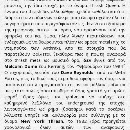
μπάντας την ίδια εποχή, με το όνομα Thrash Queen. Η
έννοια του thrash δεν αλλοιώθηκε σχεδόν καθόλου κατά τη
διάρκεια των επόμενων ετών με αποτέλεσμα σχεδόν όλα τα
συγκροτήματα που περιγράφονταν ως thrash στο ξεκίνημα
της εμφάνισης αυτού του όρου, να παραμένουν υπό την
ομπρέλα του και τώρα, πλην λίγων περιπτώσεων που
ενδεχομένως να θεωρούνται πλέον ως speed metal (π.χ. το
ντεμπούτο των Anthrax). Από τα στοιχεία που θα
παρατεθούν φαίνεται ξεκάθαρα πως η πρώτη αναφορά
στο thrash metal ως μουσικό όρο,
δεν
έγινε από τον
2
Malcolm
Dome
του Kerrang, τον Φεβρουάριο του 1984
.
3
Ο ισχυρισμός λοιπόν του
Dave
Reynolds
από το Metal
Forces, πως το δικό τους περιοδικό εφηύρε τον όρο, είναι
πιο κοντά στην πραγματικότητα, αν και μάλλον φαίνεται
πως τότε απλώς αποτυπώθηκε ό όρος γραπτά για πρώτη
4
φορά
. Όρος όμως που φαίνεται να υπήρχε στο
καθημερινό λεξιλόγιο του underground της εποχής,
λειτουργώντας ως ρήμα (θρασάρω, κατά το ροκάρω).
Άλλωστε υπήρξε και κυκλοφορία μιας συλλογής με το
όνομα
New York Thrash
, το 1982 (άρα προηγείται
χρονολογικά όλων αυτών των αναφορών),