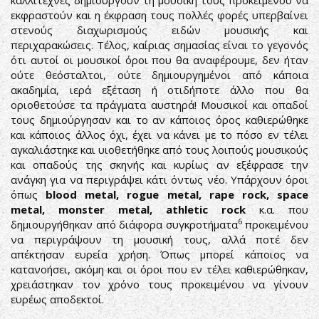
καλλιτέχνες δημιουργούν τη μουσική τους προκειμένου να
εκφραστούν και η έκφραση τους πολλές φορές υπερβαίνει
στενούς διαχωρισμούς ειδών μουσικής και
περιχαρακώσεις. Τέλος, καίριας σημασίας είναι το γεγονός
ότι αυτοί οι μουσικοί όροι που θα αναφέρουμε, δεν ήταν
ούτε θεόσταλτοι, ούτε δημιουργημένοι από κάποια
ακαδημία, ιερά εξέταση ή οτιδήποτε άλλο που θα
οριοθετούσε τα πράγματα αυστηρά! Μουσικοί και οπαδοί
τους δημιούργησαν και το αν κάποιος όρος καθιερώθηκε
και κάποιος άλλος όχι, έχει να κάνει με το πόσο εν τέλει
αγκαλιάστηκε και υιοθετήθηκε από τους λοιπούς μουσικούς
και οπαδούς της σκηνής και κυρίως αν εξέφρασε την
ανάγκη για να περιγράψει κάτι όντως νέο. Υπάρχουν όροι
όπως
blood
metal
,
rogue
metal
,
rape
rock
,
space
metal
,
monster
metal
,
athletic
rock
κ.α. που
6
δημιουργήθηκαν από διάφορα συγκροτήματα
προκειμένου
να περιγράψουν τη μουσική τους, αλλά ποτέ δεν
απέκτησαν ευρεία χρήση. Όπως μπορεί κάποιος να
κατανοήσει, ακόμη και οι όροι που εν τέλει καθιερώθηκαν,
χρειάστηκαν τον χρόνο τους προκειμένου να γίνουν
ευρέως αποδεκτοί.