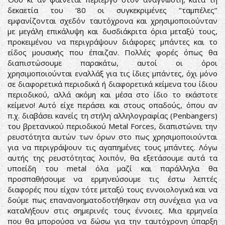
δεκαετία του ‘80 οι συγκεκριμένες ‘’ταμπέλες’’
εμφανίζονται σχεδόν ταυτόχρονα και χρησιμοποιούνταν
με μεγάλη επικάλυψη και δυσδιάκριτα όρια μεταξύ τους,
προκειμένου να περιγράψουν διάφορες μπάντες και το
είδος μουσικής που έπαιζαν. Πολλές φορές όπως θα
διαπιστώσουμε παρακάτω, αυτοί οι όροι
χρησιμοποιούνται εναλλάξ για τις ίδιες μπάντες, όχι μόνο
σε διαφορετικά περιοδικά ή διαφορετικά κείμενα του ίδιου
περιοδικού, αλλά ακόμη και μέσα στο ίδιο το εκάστοτε
κείμενο! Αυτό είχε περάσει και στους οπαδούς, όπου αν
π.χ. διαβάσει κανείς τη στήλη αλληλογραφίας (Penbangers)
του βρετανικού περιοδικού Metal Forces, διαπιστώνει την
ρευστότητα αυτών των όρων στο πως χρησιμοποιούνται
για να περιγράψουν τις αγαπημένες τους μπάντες. Λόγω
αυτής της ρευστότητας λοιπόν, θα εξετάσουμε αυτά τα
υποείδη του metal όλα μαζί και παράλληλα θα
προσπαθήσουμε να ερμηνεύσουμε τις έστω λεπτές
διαφορές που είχαν τότε μεταξύ τους εννοιολογικά και να
δούμε πως επανανοηματοδοτήθηκαν στη συνέχεια για να
καταλήξουν στις σημερινές τους έννοιες. Μια ερμηνεία
που θα μπορούσα να δώσω για την ταυτόχρονη ύπαρξη