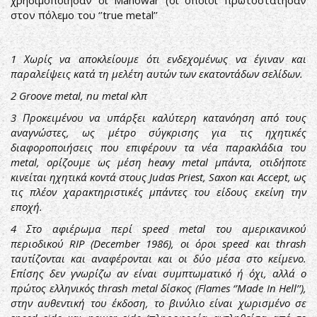
χρησιμοποίησαν οι Manowar (οι οποίοι πρωτοστάτησαν
στον πόλεμο του ‘’true metal’’
1
Χωρίς να αποκλείουμε ότι ενδεχομένως να έγιναν και
παραλείψεις κατά τη μελέτη αυτών των εκατοντάδων σελίδων.
2
Groove metal, nu metal κλπ
3
Προκειμένου να υπάρξει καλύτερη κατανόηση από τους
αναγνώστες, ως μέτρο σύγκρισης για τις ηχητικές
διαφοροποιήσεις που επιφέρουν τα νέα παρακλάδια του
metal, ορίζουμε ως μέση heavy metal μπάντα, οτιδήποτε
κινείται ηχητικά κοντά στους Judas Priest, Saxon και Accept, ως
τις πλέον χαρακτηριστικές μπάντες του είδους εκείνη την
εποχή.
4
Στο αφιέρωμα περί speed metal του αμερικανικού
περιοδικού RIP (December 1986), οι όροι speed και thrash
ταυτίζονται και αναφέρονται και οι δύο μέσα στο κείμενο.
Επίσης δεν γνωρίζω αν είναι συμπτωματικό ή όχι, αλλά ο
πρώτος ελληνικός thrash metal δίσκος (Flames ‘’Made In Hell’’),
στην αυθεντική του έκδοση, το βινύλιο είναι χωρισμένο σε