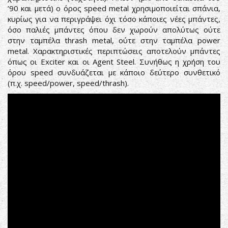
’90 και μετά) ο όρος speed metal χρησιμοποιείται σπάνια,
κυρίως για να περιγράψει όχι τόσο κάποιες νέες μπάντες,
όσο παλιές μπάντες όπου δεν χωρούν απολύτως ούτε
στην ταμπέλα thrash metal, ούτε στην ταμπέλα power
metal. Χαρακτηριστικές περιπτώσεις αποτελούν μπάντες
όπως οι Exciter και οι Agent Steel. Συνήθως η χρήση του
όρου speed συνδυάζεται με κάποιο δεύτερο συνθετικό
(π.χ. speed/power, speed/thrash).