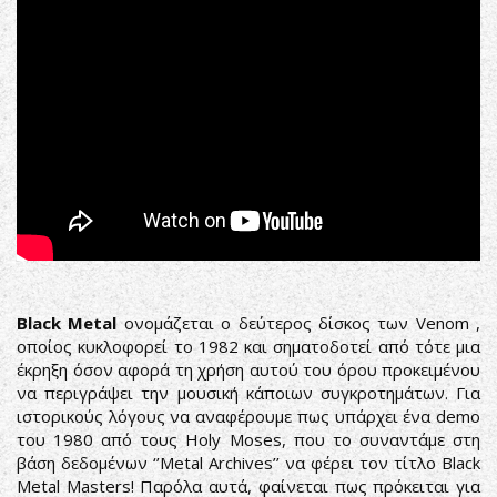
Black Metal
ονομάζεται ο δεύτερος δίσκος των Venom ,
οποίος κυκλοφορεί το 1982 και σηματοδοτεί από τότε μια
έκρηξη όσον αφορά τη χρήση αυτού του όρου προκειμένου
να περιγράψει την μουσική κάποιων συγκροτημάτων. Για
ιστορικούς λόγους να αναφέρουμε πως υπάρχει ένα demo
του 1980 από τους Holy Moses, που το συναντάμε στη
βάση δεδομένων ‘’Metal Archives’’ να φέρει τον τίτλο Black
Metal Masters! Παρόλα αυτά, φαίνεται πως πρόκειται για