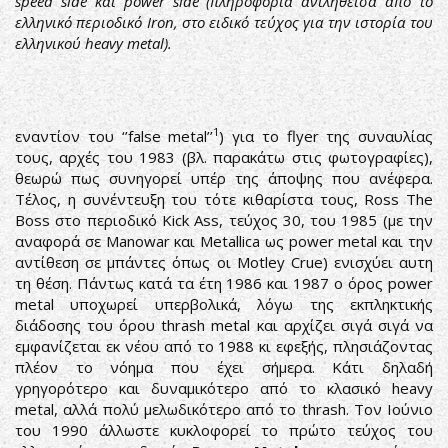
speed side και power side (πληροφορία αντληθείσα από το
ελληνικό περιοδικό Iron, στο ειδικό τεύχος για την ιστορία του
ελληνικού heavy metal).
1
εναντίον του ‘’false metal’’
) για το flyer της συναυλίας
τους, αρχές του 1983 (βλ. παρακάτω στις φωτογραφίες),
θεωρώ πως συνηγορεί υπέρ της άποψης που ανέφερα.
Τέλος, η συνέντευξη του τότε κιθαρίστα τους, Ross The
Boss στο περιοδικό Kick Ass, τεύχος 30, του 1985 (με την
αναφορά σε Manowar και Metallica ως power metal και την
αντίθεση σε μπάντες όπως οι Motley Crue) ενισχύει αυτη
τη θέση. Πάντως κατά τα έτη 1986 και 1987 ο όρος power
metal υποχωρεί υπερβολικά, λόγω της εκπληκτικής
διάδοσης του όρου thrash metal και αρχίζει σιγά σιγά να
εμφανίζεται εκ νέου από το 1988 κι εφεξής, πλησιάζοντας
πλέον το νόημα που έχει σήμερα. Κάτι δηλαδή
γρηγορότερο και δυναμικότερο από το κλασικό heavy
metal, αλλά πολύ μελωδικότερο από το thrash. Τον Ιούνιο
του 1990 άλλωστε κυκλοφορεί το πρώτο τεύχος του