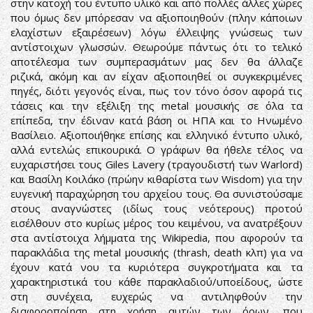
στην κατοχή του έντυπο υλικό και από πολλές άλλες χώρες
που όμως δεν μπόρεσαν να αξιοποιηθούν (πλην κάποιων
ελαχίστων εξαιρέσεων) λόγω έλλειψης γνώσεως των
αντίστοιχων γλωσσών. Θεωρούμε πάντως ότι το τελικό
αποτέλεσμα των συμπερασμάτων μας δεν θα άλλαζε
ριζικά, ακόμη και αν είχαν αξιοποιηθεί οι συγκεκριμένες
πηγές, διότι γεγονός είναι, πως τον τόνο όσον αφορά τις
τάσεις και την εξέλιξη της metal μουσικής σε όλα τα
επίπεδα, την έδιναν κατά βάση οι ΗΠΑ και το Ηνωμένο
Βασίλειο. Αξιοποιήθηκε επίσης και ελληνικό έντυπο υλικό,
αλλά εντελώς επικουρικά. Ο γράφων θα ήθελε τέλος να
ευχαριστήσει τους Giles Lavery (τραγουδιστή των Warlord)
και Βασίλη Κοιλάκο (πρώην κιθαρίστα των Wisdom) για την
ευγενική παραχώρηση του αρχείου τους. Θα συνιστούσαμε
στους αναγνώστες (ιδίως τους νεότερους) προτού
εισέλθουν στο κυρίως μέρος του κειμένου, να ανατρέξουν
στα αντίστοιχα λήμματα της Wikipedia, που αφορούν τα
παρακλάδια της metal μουσικής (thrash, death κλπ) για να
έχουν κατά νου τα κυριότερα συγκροτήματα και τα
χαρακτηριστικά του κάθε παρακλαδιού/υποείδους, ώστε
στη συνέχεια, ευχερώς να αντιληφθούν την
διαφοροποίηση στη χρήση αυτών των όρων, που