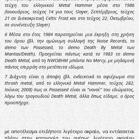
τεύχη του ελληνικού Metal Hammer μέσα στο 1986
(Ιανουάριος, τεύχος 14 για τους Slayer, Σεπτέμβριος, τεύχος
21 σε δισκοκριτική Celtic Frost και στο τεύχος 22, Οκτωβρίου,
σε συνέντευξη Slayer)
6
Μέσα στο έτος 1984 παρατηρείται μια έκρηξη στη χρήση
του όρου (βλ. την ομώνυμη συλλογή της Noise Records, το
demo των Possessed, το demo Death By Metal των
Mantas/Death). Προηγείται πάντως κατά το 1983 το demo
Death Metal, από τη NWOBHM μπάντα No Mercy, με μηδαμινή
πάντος επιρρόη στο μετέπειτα ιδίωμα.
7
Διάχυτη είναι η άποψη (βλ. ενδεικτικά το αφιέρωμα στο
thrash metal, από το ελληνικό Metal Hammer, τεύχος 282,
Ιούνιος 2008) πως οι Possessed είναι οι ‘’νονοί’’ του ιδιώματος,
λόγω του τραγουδιού Death Metal, άλλα όπως είδαμε, ο όρος
προϋπήρχε.
με αποτέλεσμα οτιδήποτε λιγότερο ακραίο, να εντάσσεται
πλέον στην κατηγορία του αμέσως λιγότερο ακραίου