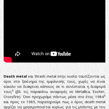
Death metal
και thrash metal στην ουσία ταυτίζονται ως
όροι στο ξεκίνημα της εμφάνισής τους, χωρίς να είναι
εύκολο να διακρίνει κάποιος σε τι συνίσταται η διαφορά
5
τους
(βλ. τις παρακάτω αναφορές σε Metallica, Exciter,
6
Crossfire). Όσο προχωράμε πάντως μέσα στο έτος 1984
και προς το 1985, παρατηρούμε πως ο όρος death metal
αρχίζει να χρησιμοποιείται κυρίως για τις μπάντες με τον