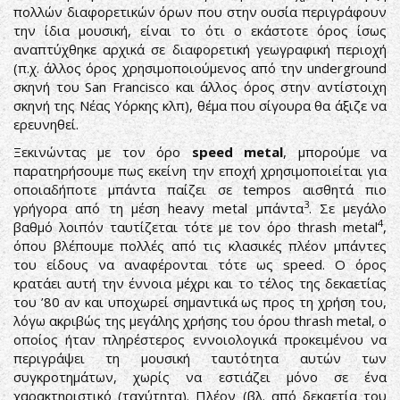
πολλών διαφορετικών όρων που στην ουσία περιγράφουν
την ίδια μουσική, είναι το ότι ο εκάστοτε όρος ίσως
αναπτύχθηκε αρχικά σε διαφορετική γεωγραφική περιοχή
(π.χ. άλλος όρος χρησιμοποιούμενος από την underground
σκηνή του San Francisco και άλλος όρος στην αντίστοιχη
σκηνή της Νέας Υόρκης κλπ), θέμα που σίγουρα θα άξιζε να
ερευνηθεί.
Ξεκινώντας με τον όρο
speed
metal
, μπορούμε να
παρατηρήσουμε πως εκείνη την εποχή χρησιμοποιείται για
οποιαδήποτε μπάντα παίζει σε tempos αισθητά πιο
3
γρήγορα από τη μέση heavy metal μπάντα
. Σε μεγάλο
4
βαθμό λοιπόν ταυτίζεται τότε με τον όρο thrash metal
,
όπου βλέπουμε πολλές από τις κλασικές πλέον μπάντες
του είδους να αναφέρονται τότε ως speed. Ο όρος
κρατάει αυτή την έννοια μέχρι και το τέλος της δεκαετίας
του ’80 αν και υποχωρεί σημαντικά ως προς τη χρήση του,
λόγω ακριβώς της μεγάλης χρήσης του όρου thrash metal, ο
οποίος ήταν πληρέστερος εννοιολογικά προκειμένου να
περιγράψει τη μουσική ταυτότητα αυτών των
συγκροτημάτων, χωρίς να εστιάζει μόνο σε ένα
χαρακτηριστικό (ταχύτητα). Πλέον (βλ. από δεκαετία του