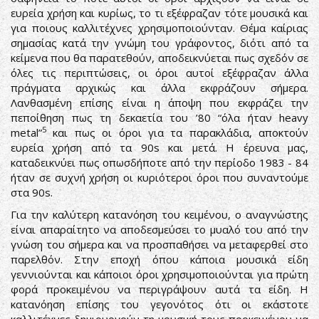
ευρεία χρήση και κυρίως, το τι εξέφραζαν τότε μουσικά και
για ποιους καλλιτέχνες χρησιμοποιούνταν. Θέμα καίριας
σημασίας κατά την γνώμη του γράφοντος, διότι από τα
κείμενα που θα παρατεθούν, αποδεικνύεται πως σχεδόν σε
όλες τις περιπτώσεις, οι όροι αυτοί εξέφραζαν άλλα
πράγματα αρχικώς και άλλα εκφράζουν σήμερα.
Λανθασμένη επίσης είναι η άποψη που εκφράζει την
πεποίθηση πως τη δεκαετία του ’80 “όλα ήταν heavy
5
metal”
και πως οι όροι για τα παρακλάδια, αποκτούν
ευρεία χρήση από τα 90s και μετά. Η έρευνα μας,
καταδεικνύει πως οπωσδήποτε από την περίοδο 1983 - 84
ήταν σε συχνή χρήση οι κυριότεροι όροι που συναντούμε
στα 90s.
Για την καλύτερη κατανόηση του κειμένου, ο αναγνώστης
είναι απαραίτητο να αποδεσμεύσει το μυαλό του από την
γνώση του σήμερα και να προσπαθήσει να μεταφερθεί στο
παρελθόν. Στην εποχή όπου κάποια μουσικά είδη
γεννιούνται και κάποιοι όροι χρησιμοποιούνται για πρώτη
φορά προκειμένου να περιγράψουν αυτά τα είδη. Η
κατανόηση επίσης του γεγονότος ότι οι εκάστοτε