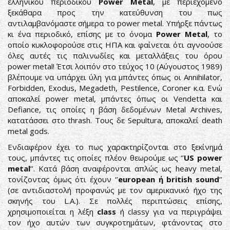
ελληνικού περιοδικού
Power Metal
, με περιεχόμενο
ξεκάθαρα προς την κατεύθυνση του πως
αντιλαμβανόμαστε σήμερα το power metal. Υπήρξε πάντως
κι ένα περιοδικό, επίσης με το όνομα
Power
Metal
, το
οποίο κυκλοφορούσε στις ΗΠΑ και φαίνεται ότι αγνοούσε
όλες αυτές τις παλινωδίες και μεταλλάξεις του όρου
power metal! Έτσι λοιπόν στο τεύχος 10 (Αύγουστος 1989)
βλέπουμε να υπάρχει ύλη για μπάντες όπως οι Annihilator,
Forbidden, Exodus, Megadeth, Pestilence, Coroner κ.α. Ενώ
αποκαλεί power metal, μπάντες όπως οι Vendetta και
Defiance, τις οποίες η βάση δεδομένων Metal Archives,
κατατάσσει στο thrash. Τους δε Sepultura, αποκαλεί death
metal gods.
Ενδιαφέρον έχει το πως χαρακτηρίζονται στο ξεκίνημά
τους, μπάντες τις οποίες πλέον θεωρούμε ως ‘’
US
power
metal
’’. Κατά βάση αναφέρονται απλώς ως heavy metal,
τονίζοντας όμως ότι έχουν ‘’
european ή
british
sound
’’
(σε αντιδιαστολή προφανώς με τον αμερικανικό ήχο της
σκηνής του L.A.). Σε πολλές περιπτώσεις επίσης,
χρησιμοποιείται η λέξη
class
ή classy για να περιγράψει
τον ήχο αυτών των συγκροτημάτων, φτάνοντας στο