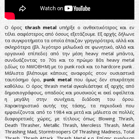
Ο όρος
thrash
metal
υπήρξε ο ανθεκτικότερος και εν
τέλει σαφέστερος από όσους εξετάζουμε. Εξ αρχής δήλωνε
τα συγκροτήματα τα οποία έπαιζαν γρηγορότερα, αλλά και
σκληρότερα (βλ. λιγότερο μελωδικά σε φωνητικό, αλλά και
οργανικό επίπεδο) από την μέση heavy metal μπάντα,
συνδυάζοντας το 70s και το πρώιμο 80s heavy metal
(ιδίως το NWOBHM) με το punk rock και το hardcore punk .
Μάλιστα βλέπουμε κάποιες αναφορές στον ουσιαστικά
ταυτόσημο όρο,
punk metal
που όμως δεν επικράτησε
καθόλου. Ο όρος thrash metal αγκαλιάστηκε εξ αρχής από
δημοσιογράφους, οπαδούς και μουσικούς κι εκεί οφείλεται
η μεγάλη στην συνέχεια, διάδοση του όρου.
Χαρακτηριστικό αυτής της τάσης, τα περιοδικά που
εμφανίζονται από το 1984 και μετά και μάλιστα σε πολλές
διαφορετικές χώρες, με τίτλους όπως Blowing Thrash,
Death Thrasher, Metallic Thrash, Merciless Thrash, Metal
Thrashing Mad, Stormtroopers Of Thrashing Madness, Total
Thrash, Thrash Attack, Thrash Metal κ.α. Επίσης εμφάνιση