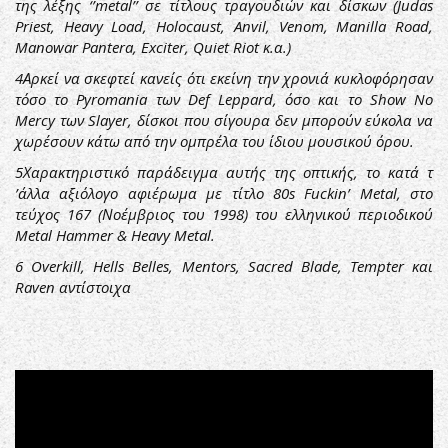
της λέξης ‘’metal’’ σε τίτλους τραγουδιών και δίσκων (Judas
Priest, Heavy Load, Holocaust, Anvil, Venom, Manilla Road,
Manowar Pantera, Exciter, Quiet Riot κ.α.)
4
Αρκεί να σκεφτεί κανείς ότι εκείνη την χρονιά κυκλοφόρησαν
τόσο το Pyromania των Def Leppard, όσο και το Show No
Mercy των Slayer, δίσκοι που σίγουρα δεν μπορούν εύκολα να
χωρέσουν κάτω από την ομπρέλα του ίδιου μουσικού όρου.
5
Χαρακτηριστικό παράδειγμα αυτής της οπτικής, το κατά τ
’άλλα αξιόλογο αφιέρωμα με τίτλο 80s Fuckin’ Metal, στο
τεύχος 167 (Νοέμβριος του 1998) του ελληνικού περιοδικού
Metal Hammer & Heavy Metal.
6
Overkill, Hells Belles, Mentors, Sacred Blade, Tempter και
Raven αντίστοιχα