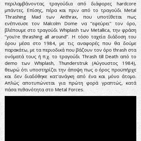
περιλαμβάνοντας τραγούδια από διάφορες hardcore
μπάντες. Επίσης, πέρα και πριν από το τραγούδι Metal
Thrashing Mad των Anthrax, που υποτίθεται πως
ενέπνευσε τον Malcolm Dome να ‘’εφεύρει’’ τον όρο,
βλέπουμε στο τραγούδι Whiplash των Metallica, την φράση
‘’you’re thrashing all around’’. Η τόσο ταχεία διάδοση του
όρου μέσα στο 1984, με τις αναφορές που θα δούμε
παρακάτω, με τα περιοδικά που βάζουν τον όρο thrash στα
ονόματά τους ή π.χ. το τραγούδι Thrash till Death από το
demo των Whiplash, Thunderstruk (Αύγουστος 1984),
θεωρώ ότι υποστηρίζει την άποψη πως ο όρος προϋπήρχε
και δεν διαδόθηκε κατ’ανάγκη από ένα και μόνο άτομο.
Απλώς αποτυπώνεται για πρώτη φορά γραπτώς, κατά
πάσα πιθανότητα στο Metal Forces.