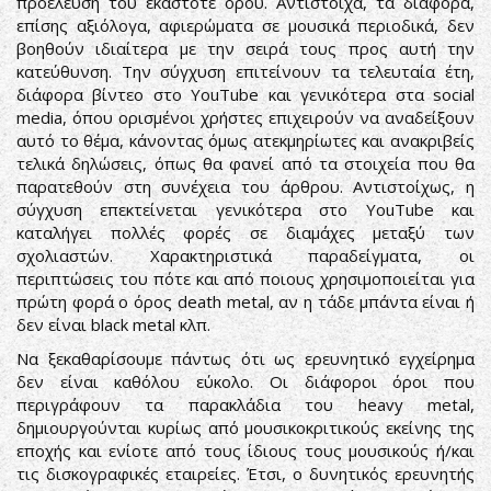
προέλευση του εκάστοτε όρου. Αντίστοιχα, τα διάφορα,
επίσης αξιόλογα, αφιερώματα σε μουσικά περιοδικά, δεν
βοηθούν ιδιαίτερα με την σειρά τους προς αυτή την
κατεύθυνση. Την σύγχυση επιτείνουν τα τελευταία έτη,
διάφορα βίντεο στο YouTube και γενικότερα στα social
media, όπου ορισμένοι χρήστες επιχειρούν να αναδείξουν
αυτό το θέμα, κάνοντας όμως ατεκμηρίωτες και ανακριβείς
τελικά δηλώσεις, όπως θα φανεί από τα στοιχεία που θα
παρατεθούν στη συνέχεια του άρθρου. Αντιστοίχως, η
σύγχυση επεκτείνεται γενικότερα στο YouTube και
καταλήγει πολλές φορές σε διαμάχες μεταξύ των
σχολιαστών. Χαρακτηριστικά παραδείγματα, οι
περιπτώσεις του πότε και από ποιους χρησιμοποιείται για
πρώτη φορά ο όρος death metal, αν η τάδε μπάντα είναι ή
δεν είναι black metal κλπ.
Να ξεκαθαρίσουμε πάντως ότι ως ερευνητικό εγχείρημα
δεν είναι καθόλου εύκολο. Οι διάφοροι όροι που
περιγράφουν τα παρακλάδια του heavy metal,
δημιουργούνται κυρίως από μουσικοκριτικούς εκείνης της
εποχής και ενίοτε από τους ίδιους τους μουσικούς ή/και
τις δισκογραφικές εταιρείες. Έτσι, ο δυνητικός ερευνητής