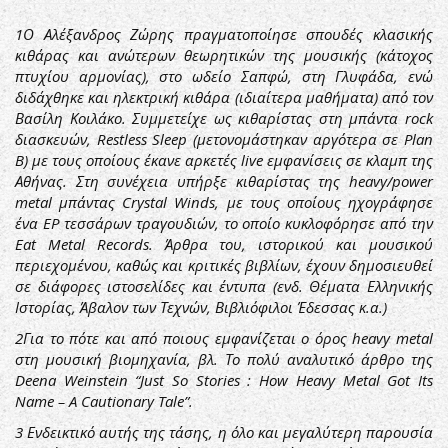
1
Ο Αλέξανδρος Ζώρης πραγματοποίησε σπουδές κλασικής
κιθάρας και ανώτερων θεωρητικών της μουσικής (κάτοχος
πτυχίου αρμονίας), στο ωδείο Σαπφώ, στη Γλυφάδα, ενώ
διδάχθηκε και ηλεκτρική κιθάρα (ιδιαίτερα μαθήματα) από τον
Βασίλη Κοιλάκο. Συμμετείχε ως κιθαρίστας στη μπάντα rock
διασκευών, Restless Sleep (μετονομάστηκαν αργότερα σε Plan
B) με τους οποίους έκανε αρκετές live εμφανίσεις σε κλαμπ της
Αθήνας. Στη συνέχεια υπήρξε κιθαρίστας της heavy/power
metal μπάντας Crystal Winds, με τους οποίους ηχογράφησε
ένα EP τεσσάρων τραγουδιών, το οποίο κυκλοφόρησε από την
Eat Metal Records. Άρθρα του, ιστορικού και μουσικού
περιεχομένου, καθώς και κριτικές βιβλίων, έχουν δημοσιευθεί
σε διάφορες ιστοσελίδες και έντυπα (ενδ. Θέματα Ελληνικής
Ιστορίας, Άβαλον των Τεχνών, Βιβλιόφιλοι Έδεσσας κ.α.)
2
Για το πότε και από ποιους εμφανίζεται ο όρος heavy metal
στη μουσική βιομηχανία, βλ. Το πολύ αναλυτικό άρθρο της
Deena Weinstein “Just So Stories : How Heavy Metal Got Its
Name – A Cautionary Tale”.
3
Ενδεικτικό αυτής της τάσης, η όλο και μεγαλύτερη παρουσία