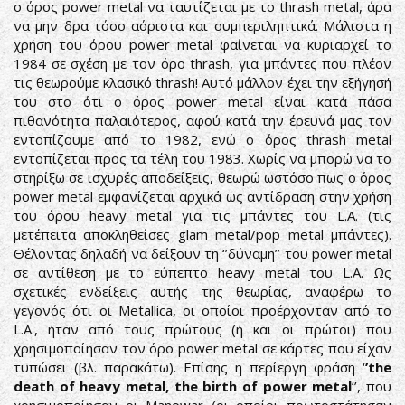
ο όρος power metal να ταυτίζεται με το thrash metal, άρα
να μην δρα τόσο αόριστα και συμπεριληπτικά. Μάλιστα η
χρήση του όρου power metal φαίνεται να κυριαρχεί το
1984 σε σχέση με τον όρο thrash, για μπάντες που πλέον
τις θεωρούμε κλασικό thrash! Αυτό μάλλον έχει την εξήγησή
του στο ότι ο όρος power metal είναι κατά πάσα
πιθανότητα παλαιότερος, αφού κατά την έρευνά μας τον
εντοπίζουμε από το 1982, ενώ ο όρος thrash metal
εντοπίζεται προς τα τέλη του 1983. Χωρίς να μπορώ να το
στηρίξω σε ισχυρές αποδείξεις, θεωρώ ωστόσο πως ο όρος
power metal εμφανίζεται αρχικά ως αντίδραση στην χρήση
του όρου heavy metal για τις μπάντες του L.A. (τις
μετέπειτα αποκληθείσες glam metal/pop metal μπάντες).
Θέλοντας δηλαδή να δείξουν τη ‘’δύναμη’’ του power metal
σε αντίθεση με το εύπεπτο heavy metal του L.A. Ως
σχετικές ενδείξεις αυτής της θεωρίας, αναφέρω το
γεγονός ότι οι Metallica, οι οποίοι προέρχονταν από το
L.A., ήταν από τους πρώτους (ή και οι πρώτοι) που
χρησιμοποίησαν τον όρο power metal σε κάρτες που είχαν
τυπώσει (βλ. παρακάτω). Επίσης η περίεργη φράση ‘
’the
death of heavy metal, the birth of power metal
’’, που