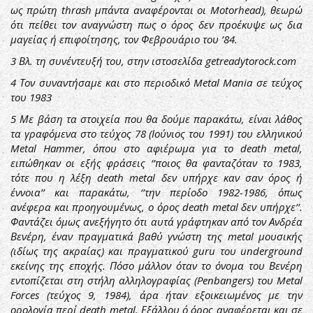
ως πρώτη thrash μπάντα αναφέρονται οι Motorhead), θεωρώ
ότι πείθει τον αναγνώστη πως ο όρος δεν προέκυψε ως δια
μαγείας ή επιφοίτησης, τον Φεβρουάριο του ’84.
3
Βλ. τη συνέντευξή του, στην ιστοσελίδα getreadytorock.com
4
Τον συναντήσαμε και στο περιοδικό Metal Mania σε τεύχος
του 1983
5
Με βάση τα στοιχεία που θα δούμε παρακάτω, είναι λάθος
τα γραφόμενα στο τεύχος 78 (Ιούνιος του 1991) του ελληνικού
Metal Hammer, όπου στο αφιέρωμα για το death metal,
ειπώθηκαν οι εξής φράσεις ‘’ποιος θα φανταζόταν το 1983,
τότε που η λέξη death metal δεν υπήρχε καν σαν όρος ή
έννοια’’ και παρακάτω, ‘’την περίοδο 1982-1986, όπως
ανέφερα και προηγουμένως, ο όρος death metal δεν υπήρχε’’.
Φαντάζει όμως ανεξήγητο ότι αυτά γράφτηκαν από τον Ανδρέα
Βενέρη, έναν πραγματικά βαθύ γνώστη της metal μουσικής
(ιδίως της ακραίας) και πραγματικού guru του underground
εκείνης της εποχής. Πόσο μάλλον όταν το όνομα του Βενέρη
εντοπίζεται στη στήλη αλληλογραφίας (Penbangers) του Metal
Forces (τεύχος 9, 1984), άρα ήταν εξοικειωμένος με την
ορολογία περί death metal. Εξάλλου ό όρος αναφέρεται και σε