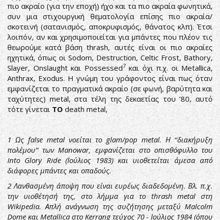
πιο ακραίο (για την εποχή) ήχο και τα πιο ακραία φωνητικά,
συν μια στιχουργική θεματολογία επίσης πιο ακραία/
σκοτεινή (σατανισμός, αποκρυφισμός, θάνατος κλπ). Έτσι
λοιπόν, αν και χρησιμοποιείται για μπάντες που πλέον τις
θεωρούμε κατά βάση thrash, αυτές είναι οι πιο ακραίες
ηχητικά, όπως οι Sodom, Destruction, Celtic Frost, Bathory,
7
Slayer, Onslaught και Possessed
και όχι π.χ. οι Metallica,
Anthrax, Exodus. Η γνώμη του γράφοντος είναι πως όταν
εμφανίζεται το πραγματικά ακραίο (σε φωνή, βαρύτητα και
ταχύτητες) metal, στα τέλη της δεκαετίας του ’80, αυτό
τότε γίνεται
ΤΟ
death metal,
1
Ως false metal νοείται το glam/pop metal. Η ‘’διακήρυξη
πολέμου’’ των Manowar, εμφανίζεται στο οπισθόφυλλο του
Into Glory Ride (Ιούλιος 1983) και υιοθετείται άμεσα από
διάφορες μπάντες και οπαδούς.
2
Λανθασμένη άποψη που είναι ευρέως διαδεδομένη. Βλ. π.χ.
την υιοθέτησή της, στο λήμμα για το thrash metal στη
Wikipedia. Απλή ανάγνωση της συζήτησης μεταξύ Malcolm
Dome και Metallica στο Kerrang τεύχος 70 - Ιούλιος 1984 (όπου