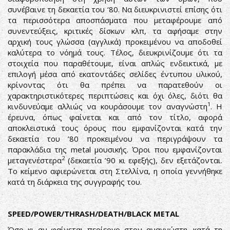
συνέβαινε τη δεκαετία του ‘80. Να διευκρινιστεί επίσης ότι
τα περισσότερα αποσπάσματα που μεταφέρουμε από
συνεντεύξεις, κριτικές δίσκων κλπ, τα αφήσαμε στην
αρχική τους γλώσσα (αγγλικά) προκειμένου να αποδοθεί
καλύτερα το νόημά τους. Τέλος, διευκρινίζουμε ότι τα
στοιχεία που παραθέτουμε, είναι απλώς ενδεικτικά, με
επιλογή μέσα από εκατοντάδες σελίδες έντυπου υλικού,
κρίνοντας ότι θα πρέπει να παρατεθούν οι
χαρακτηριστικότερες περιπτώσεις και όχι όλες, διότι θα
1
κινδυνεύαμε αλλιώς να κουράσουμε τον αναγνώστη
. Η
έρευνα, όπως φαίνεται και από τον τίτλο, αφορά
αποκλειστικά τους όρους που εμφανίζονται κατά την
δεκαετία του ’80 προκειμένου να περιγράψουν τα
παρακλάδια της metal μουσικής. Όροι που εμφανίζονται
2
μεταγενέστερα
(δεκαετία ’90 κι εφεξής), δεν εξετάζονται.
Το κείμενο αφιερώνεται στη Στελλίνα, η οποία γεννήθηκε
κατά τη διάρκεια της συγγραφής του.
SPEED/POWER/THRASH/DEATH/BLACK METAL
Όσο κι αν φαίνεται περίεργο στον αναγνώστη, κατά τη