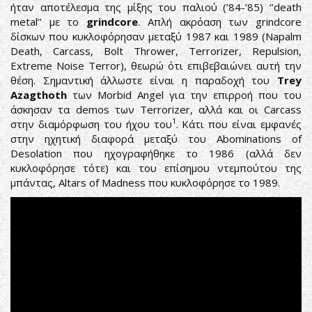
ήταν αποτέλεσμα της μίξης του παλιού (’84-’85) ‘’death
metal’’ με το
grindcore
. Απλή ακρόαση των grindcore
δίσκων που κυκλοφόρησαν μεταξύ 1987 και 1989 (Napalm
Death, Carcass, Bolt Thrower, Terrorizer, Repulsion,
Extreme Noise Terror), θεωρώ ότι επιβεβαιώνει αυτή την
θέση. Σημαντική άλλωστε είναι η παραδοχή του
Trey
Azagthoth
των Morbid Angel για την επιρροή που του
άσκησαν τα demos των Terrorizer, αλλά και οι Carcass
1
στην διαμόρφωση του ήχου του
. Κάτι που είναι εμφανές
στην ηχητική διαφορά μεταξύ του Abominations of
Desolation που ηχογραφήθηκε το 1986 (αλλά δεν
κυκλοφόρησε τότε) και του επίσημου ντεμπούτου της
μπάντας, Altars of Madness που κυκλοφόρησε το 1989.