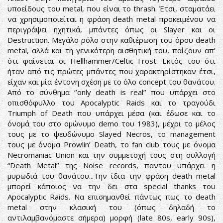
υποείδους του metal, που είναι το thrash. Έτσι, σταματάει
να χρησιμοποιείται η φράση death metal προκειμένου να
περιγράψει ηχητικά, μπάντες όπως οι Slayer και οι
Destruction. Μεγάλο ρόλο στην καθιέρωση του όρου death
metal, αλλά και τη γενικότερη αισθητική του, παίζουν απ’
ότι φαίνεται οι Hellhammer/Celtic Frost. Εκτός του ότι
ήταν από τις πρώτες μπάντες που χαρακτηρίστηκαν έτσι,
είχαν και μία έντονη σχέση με το όλο concept του θανάτου.
Από το σύνθημα ‘’only death is real’’ που υπάρχει στο
οπισθόφυλλο του Apocalyptic Raids και το τραγούδι
Triumph of Death που υπάρχει μέσα (και έδωσε και το
όνομά του στο ομώνυμο demo του 1983), μέχρι το μέλος
τους με το ψευδώνυμο Slayed Necros, το management
τους με όνομα Prowlin’ Death, το fan club τους με όνομα
Necromaniac Union και την συμμετοχή τους στη συλλογή
“Death Metal’’ της Noise records, παντου υπάρχει η
μυρωδιά του θανάτου...Την ίδια την φράση death metal
μπορεί κάποιος να την δει στα special thanks του
Apocalyptic Raids. Να επισημανθεί πάντως πως το death
metal στην κλασική του (όπως δηλαδή το
αντιλαμβανόμαστε σήμερα) μορφή (late 80s, early 90s),