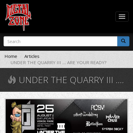
Togg
navig
Skip
Search
to
form
main
Search
content
Home
Articles
UNDER THE QUARRY III .... ARE YOUR READY?
UNDER THE QUARRY III .... ARE YOUR READY?
38256522_1790170407735853_5976