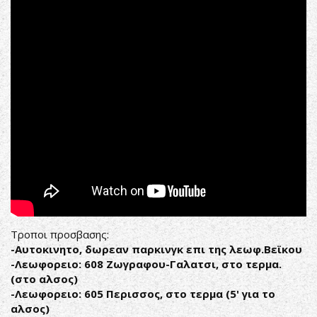
Τροποι προσβασης:
-Αυτοκινητο, δωρεαν παρκινγκ επι της λεωφ.Βεϊκου
-Λεωφορειο: 608 Ζωγραφου-Γαλατσι, στο τερμα.
(στο αλσος)
-Λεωφορειο: 605 Περισσος, στο τερμα (5' για το
αλσος)