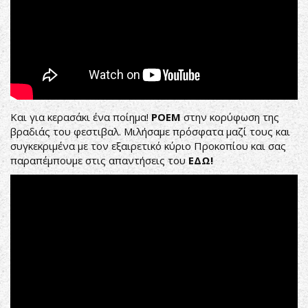
Και για κερασάκι ένα ποίημα!
POEM
στην κορύφωση της
βραδιάς του φεστιβαλ. Μιλήσαμε πρόσφατα μαζί τους και
συγκεκριμένα με τον εξαιρετικό κύριο Προκοπίου και σας
παραπέμπουμε στις απαντήσεις του
ΕΔΩ!