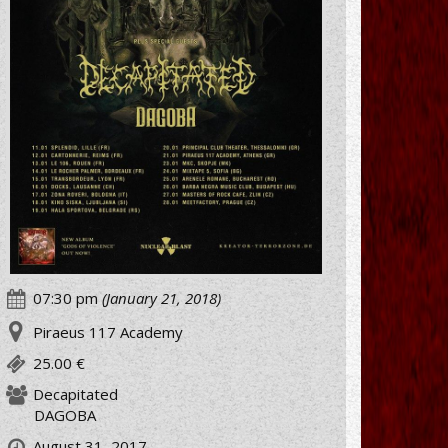
07:30 pm
(January 21, 2018)
Piraeus 117 Academy
25.00 €
Decapitated
DAGOBA
August 31, 2017