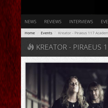
NEWS
REVIEWS
INTERVIEWS
EV
Home
Events
Kreator - Piraeus 117 Acade
KREATOR - PIRAEUS 
Kreator2016e.jpg