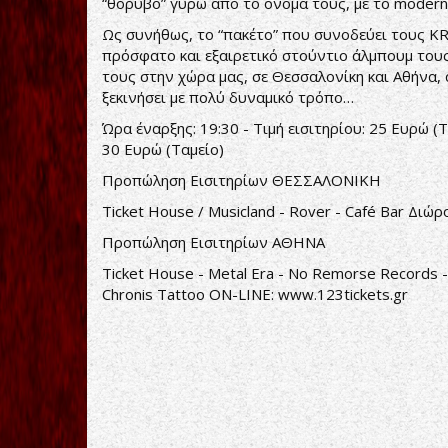
“θόρυβο” γύρω από το όνομά τους, με το modern
Ως συνήθως, το “πακέτο” που συνοδεύει τους KR
πρόσφατο και εξαιρετικό στούντιο άλμπουμ τους, 
τους στην χώρα μας, σε Θεσσαλονίκη και Αθήνα,
ξεκινήσει με πολύ δυναμικό τρόπο…
Ώρα έναρξης: 19:30 - Τιμή εισιτηρίου: 25 Ευρώ (
30 Ευρώ (Ταμείο)
Προπώληση Εισιτηρίων ΘΕΣΣΑΛΟΝΙΚΗ
Ticket House / Musicland - Rover - Café Bar Δι
Προπώληση Εισιτηρίων ΑΘΗΝΑ
Ticket House - Metal Era - No Remorse Records - 
Chronis Tattoo ON-LINE:
www.123tickets.gr