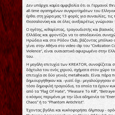
Δεν υπάρχει καμία αμφιβολία ότι οι Γερμανοί t
all-time αγαπημένων συγκροτημάτων του Ελληνικο
έρθει στη χώρα μας 13 φορές για συναυλίες, τις
Θεσσαλονίκη και σε όλες ανεξαιρέτως γνώρισαν 
Ο ηγέτης, κιθαρίστας, τραγουδιστής και βασικός 
Ελλάδας και φροντίζει να το αποδεικνύει συνεχώς
Ηρώδειο και στο Ρόδον Club, βάζοντας μπόλικο ο
γίνει στην Αθήνα στο video clip του “Civilizatio
Violence”, είναι ουσιαστικά αφιερωμένο στην Ελ
του.
Η μεγάλη επιτυχία των KREATOR, συνοψίζεται στ
δάχτυλα του ενός χεριού, σχήματα στον χώρο το
επιτυχία σε δύο γενιές metalheads. Είναι πάρα 
δημιουργήθηκαν και -γιατί όχι- μεγαλούργησαν στ
τόσο δημοφιλή τραγούδια, τα οποία τα έχουν κυ
από τα “Flag Of Hate”, “Pleasure To Kill”, “Betray
ο κόσμος περιμένει με την ίδια αδημονία τα “Enem
Chaos” ή το “Phantom Antichrist”.
Έχοντας βγάλει και κυκλοφορήσει άλμπουμ - ορόση