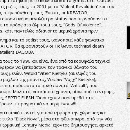
αματίστηκαν με το industrial και το gothic, στα “Outcast”
 ρίζες τους, το 2001 με το “Violent Revolution” και τον
o, στην σύνθεσή τους. Έκτοτε, οι KREATOR
τούσαν ακόμα μεγαλύτερο status όσο περνούσαν τα
ε το πρόσφατο άλμπουμ τους, “Gods Of Violence”,
s, κάτι παντελώς αδιανόητο μερικά χρόνια πριν.
μα και το setlist τους, ικανοποιεί κάθε φανατικό
ATOR, θα εμφανιστούν οι Πολωνοί technical death
etallers DAGOBA.
τους το 1996 και είναι ένα από τα κορυφαία τεχνικά
άφεραν να ξεπεράσουν τον τραγικό θάνατο του
ους μελών, Witold “Vitek” Kieltyka (αδελφός του
υ μοχλού της μπάντας, Waclaw “Vogg” Kieltyka),
ε πιο πρόσφατο το πολύ δυνατό “Anticult”, που
ουμε. Μάλιστα, για κάποια χρόνια, πίσω από τα ντραμς,
ας, SEPTIC FLESH. Όσοι έχουν παρευρεθεί στις
ρουν τι πραγματικά να περιμένουν!!!
ου επισκέπτονται για πρώτη φορά την χώρα μας και
 τίτλο “Black Nova”, μέσα στο φθινόπωρο, από την νέα
Γερμανική Century Media, έχοντας δημιουργήσει αρκετό