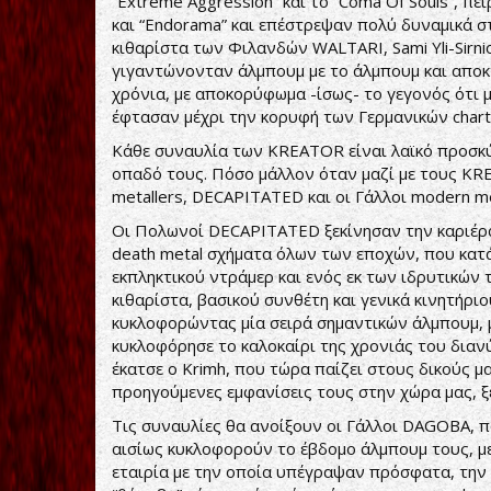
“Extreme Aggression” και το “Coma Of Souls”, πειρ
και “Endorama” και επέστρεψαν πολύ δυναμικά στις
κιθαρίστα των Φιλανδών WALTARI, Sami Yli-Sirni
γιγαντώνονταν άλμπουμ με το άλμπουμ και αποκ
χρόνια, με αποκορύφωμα -ίσως- το γεγονός ότι μ
έφτασαν μέχρι την κορυφή των Γερμανικών chart
Κάθε συναυλία των KREATOR είναι λαϊκό προσκύνη
οπαδό τους. Πόσο μάλλον όταν μαζί με τους KRE
metallers, DECAPITATED και οι Γάλλοι modern m
Οι Πολωνοί DECAPITATED ξεκίνησαν την καριέρα 
death metal σχήματα όλων των εποχών, που κατ
εκπληκτικού ντράμερ και ενός εκ των ιδρυτικών τ
κιθαρίστα, βασικού συνθέτη και γενικά κινητήριο
κυκλοφορώντας μία σειρά σημαντικών άλμπουμ, μ
κυκλοφόρησε το καλοκαίρι της χρονιάς του διανύ
έκατσε ο Krimh, που τώρα παίζει στους δικούς μ
προηγούμενες εμφανίσεις τους στην χώρα μας, ξέ
Τις συναυλίες θα ανοίξουν οι Γάλλοι DAGOBA, π
αισίως κυκλοφορούν το έβδομο άλμπουμ τους, με
εταιρία με την οποία υπέγραψαν πρόσφατα, την 