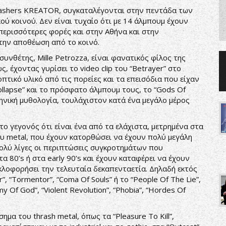
hrashers KREATOR, συγκαταλέγονται στην πεντάδα των
ύ κοινού. Δεν είναι τυχαίο ότι με 14 άλμπουμ έχουν
 περισσότερες φορές και στην Αθήνα και στην
την αποθέωση από το κοινό.
συνθέτης, Mille Petrozza, είναι φανατικός φίλος της
, έχοντας γυρίσει το video clip του “Betrayer” στο
πτικό υλικό από τις πορείες και τα επεισόδια που είχαν
n Collapse” και το πρόσφατο άλμπουμ τους, το “Gods Of
ληνική μυθολογία, τουλάχιστον κατά ένα μεγάλο μέρος
ο γεγονός ότι είναι ένα από τα ελάχιστα, μετρημένα στα
υ metal, που έχουν κατορθώσει να έχουν πολύ μεγάλη
πολύ λίγες οι περιπτώσεις συγκροτημάτων που
α 80’s ή στα early 90’s και έχουν καταφέρει να έχουν
κλοφορήσει την τελευταία δεκαπενταετία. Δηλαδή εκτός
er”, “Tormentor”, “Coma Of Souls” ή το “People Of The Lie”,
y Of God”, “Violent Revolution”, “Phobia”, “Hordes Of
μα του thrash metal, όπως τα “Pleasure To Kill”,