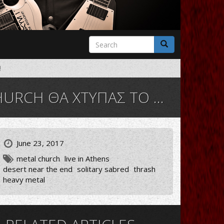
Search
form
Search
!
 ΧΤΥΠΑΣ ΤΟ ΚΕΦΑΛΙ ΣΟΥ!
June 23, 2017
metal church
live in Athens
desert near the end
solitary sabred
thrash
heavy metal