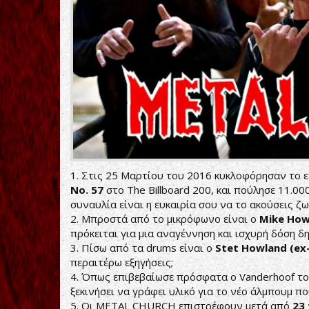
1. Στις 25 Μαρτίου του 2016 κυκλοφόρησαν το ε
No. 57
στο The Billboard 200, και πούλησε 11.0
συναυλία είναι η ευκαιρία σου να το ακούσεις ζ
2. Μπροστά από το μικρόφωνο είναι ο
Mike Ho
πρόκειται για μια αναγέννηση και ισχυρή δόση δη
3. Πίσω από τα drums είναι ο
Stet Howland (ex-
περαιτέρω εξηγήσεις;
4. Όπως επιβεβαίωσε πρόσφατα ο Vanderhoof το 
ξεκινήσει να γράφει υλικό για το νέο άλμπουμ π
5. Οι METAL CHURCH επιστρέφουν μετά από
23