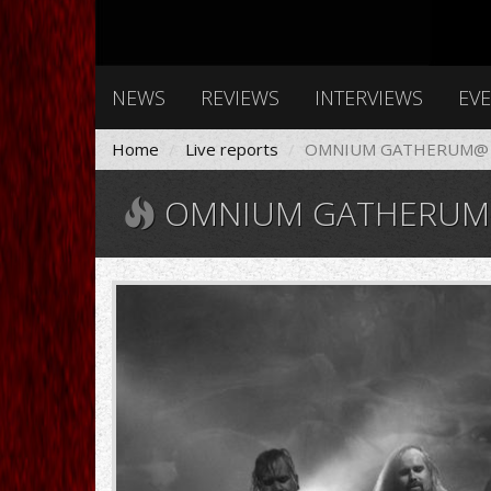
NEWS
REVIEWS
INTERVIEWS
EV
Home
Live reports
OMNIUM GATHERUM@ F
OMNIUM GATHERUM@ 
IMG_0724a
copy.jpg