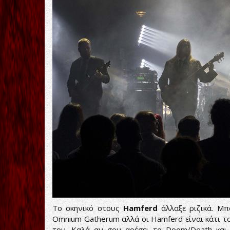
Το σκηνικό στους
Hamferd
άλλαξε ριζικά. Μπ
Omnium Gatherum αλλά οι Hamferd είναι κάτι το 
του. Καλά αν σου αρέσει το Doom/Death και ή