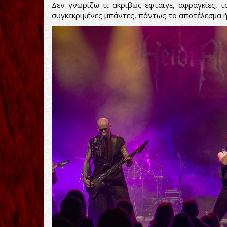
Δεν γνωρίζω τι ακριβώς έφταιγε, αφραγκίες, τ
συγκεκριμένες μπάντες, πάντως το αποτέλεσμα 