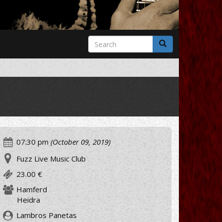
Search
form
Search
07:30 pm
(October 09, 2019)
Fuzz Live Music Club
23.00 €
Hamferd
Heidra
Lambros Panetas