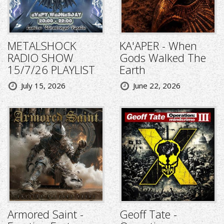
METALSHOCK
KA'APER - When
RADIO SHOW
Gods Walked The
15/7/26 PLAYLIST
Earth
July 15, 2026
June 22, 2026
Armored Saint -
Geoff Tate -