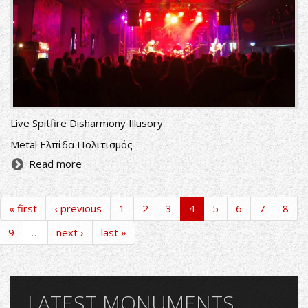
Live Spitfire Disharmony Illusory
Metal Ελπίδα Πολιτισμός
Read more
« first
‹ previous
1
2
3
4
5
6
7
8
9
…
next ›
last »
LATEST MONUMENTS