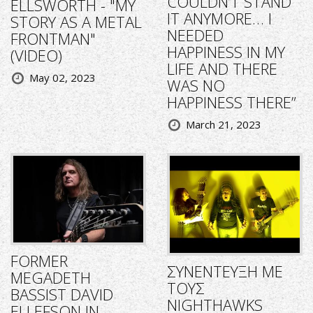
COULDN’T STAND
ELLSWORTH - "MY
IT ANYMORE… I
STORY AS A METAL
NEEDED
FRONTMAN"
HAPPINESS IN MY
(VIDEO)
LIFE AND THERE
May 02, 2023
WAS NO
HAPPINESS THERE”
March 21, 2023
FORMER
ΣΥΝΕΝΤΕΥΞΗ ΜΕ
MEGADETH
ΤΟΥΣ
BASSIST DAVID
NIGHTHAWKS
ELLEFSON IN