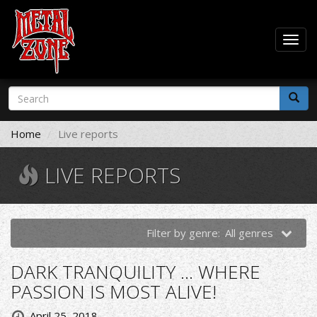
Togg
navig
Skip
Search
to
form
main
Search
content
Home
Live reports
LIVE REPORTS
Filter by genre:
All genres
DARK TRANQUILITY ... WHERE
PASSION IS MOST ALIVE!
April 25, 2018