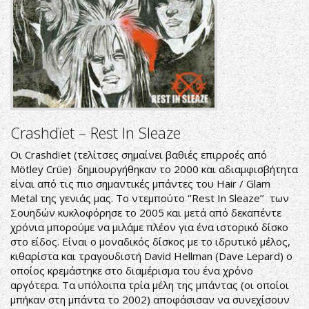
Crashdïet ‎– Rest In Sleaze
Οι Crashdïet (τελίτσες σημαίνει βαθιές επιρροές από
Mötley Crüe) δημιουργήθηκαν το 2000 και αδιαμφισβήτητα
είναι από τις πιο σημαντικές μπάντες του Hair / Glam
Metal της γενιάς μας. Το ντεμπούτο ‘’Rest In Sleaze’’ των
Σουηδών κυκλοφόρησε το 2005 και μετά από δεκαπέντε
χρόνια μπορούμε να μιλάμε πλέον για ένα ιστορικό δίσκο
στο είδος. Είναι ο μοναδικός δίσκος με το ιδρυτικό μέλος,
κιθαρίστα και τραγουδιστή David Hellman (Dave Lepard) ο
οποίος κρεμάστηκε στο διαμέρισμα του ένα χρόνο
αργότερα. Τα υπόλοιπα τρία μέλη της μπάντας (οι οποίοι
μπήκαν στη μπάντα το 2002) αποφάσισαν να συνεχίσουν