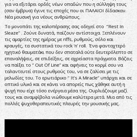
για να εξιτάρει ορδές νέων οπαδών που η σύλληψη τους
(σαν έμβρυα) έγινε τις εποχές που οι ΠΑΛΑΙΟΙ δίδασκαν.
Νέα μουσική για νέους ανθρώπους.
Το μονοπάτι της καλοπέρασης σας οδηγεί στο ‘’Rest In
Sleaze’’ . Ζούνε δυνατά, παίζουν αντίστοιχα. Ξεπλένουν
τις αμαρτίες της ημέρας με riffs, ρυθμούς, σόλο και
κραυγές, τα συστατικά του rock ‘n’ roll. Ένα φανταχτερό
ηχητικό θαυματάκι που δεν σπαταλά ούτε δευτερόλεπτο σε
επαναλήψεις, σε επιδείξεις, σε αχρείαστα πράγματα. Βάζεις
να παίξει το ‘’ Out Of Line’’ και αφήνεις το κορμί σου να
ταλαντευτεί στους ρυθμούς του, να σε ζαλίσει με τις
μελωδίες του. Το ερωτιάρικο ‘’ It's A Miracle’’ υπάρχει και σε
οπτικό υλικό και σε κάνει να απορείς πως χάθηκε αυτή η
ψυχή που είχε τόσο ενέργεια μέσα της. Ουρλιάζουμε μαζί
τους και αναμφίβολα νιώθουμε καλύτερα μετά. Μια από τις
πολλές ψυχοθεραπευτικές πλευρές την μουσικής μας.