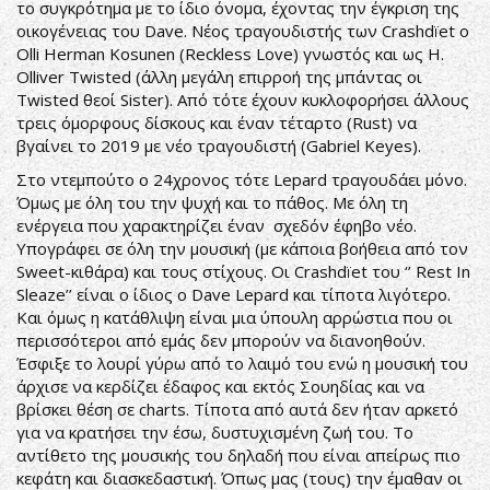
το συγκρότημα με το ίδιο όνομα, έχοντας την έγκριση της
οικογένειας του Dave. Νέος τραγουδιστής των Crashdïet o
Olli Herman Kosunen (Reckless Love) γνωστός και ως H.
Olliver Twisted (άλλη μεγάλη επιρροή της μπάντας οι
Twisted θεοί Sister). Από τότε έχουν κυκλοφορήσει άλλους
τρεις όμορφους δίσκους και έναν τέταρτο (Rust) να
βγαίνει το 2019 με νέο τραγουδιστή (Gabriel Keyes).
Στο ντεμπούτο ο 24χρονος τότε Lepard τραγουδάει μόνο.
Όμως με όλη του την ψυχή και το πάθος. Με όλη τη
ενέργεια που χαρακτηρίζει έναν σχεδόν έφηβο νέο.
Υπογράφει σε όλη την μουσική (με κάποια βοήθεια από τον
Sweet-κιθάρα) και τους στίχους. Οι Crashdïet του ‘’ Rest In
Sleaze’’ είναι ο ίδιος ο Dave Lepard και τίποτα λιγότερο.
Και όμως η κατάθλιψη είναι μια ύπουλη αρρώστια που οι
περισσότεροι από εμάς δεν μπορούν να διανοηθούν.
Έσφιξε το λουρί γύρω από το λαιμό του ενώ η μουσική του
άρχισε να κερδίζει έδαφος και εκτός Σουηδίας και να
βρίσκει θέση σε charts. Τίποτα από αυτά δεν ήταν αρκετό
για να κρατήσει την έσω, δυστυχισμένη ζωή του. Το
αντίθετο της μουσικής του δηλαδή που είναι απείρως πιο
κεφάτη και διασκεδαστική. Όπως μας (τους) την έμαθαν οι