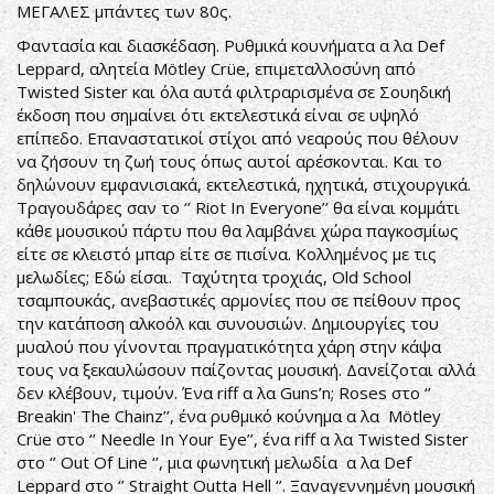
ΜΕΓΑΛΕΣ μπάντες των 80ς.
Φαντασία και διασκέδαση. Ρυθμικά κουνήματα α λα Def
Leppard, αλητεία Mötley Crüe, επιμεταλλοσύνη από
Twisted Sister και όλα αυτά φιλτραρισμένα σε Σουηδική
έκδοση που σημαίνει ότι εκτελεστικά είναι σε υψηλό
επίπεδο. Επαναστατικοί στίχοι από νεαρούς που θέλουν
να ζήσουν τη ζωή τους όπως αυτοί αρέσκονται. Και το
δηλώνουν εμφανισιακά, εκτελεστικά, ηχητικά, στιχουργικά.
Τραγουδάρες σαν το ‘’ Riot In Everyone’’ θα είναι κομμάτι
κάθε μουσικού πάρτυ που θα λαμβάνει χώρα παγκοσμίως
είτε σε κλειστό μπαρ είτε σε πισίνα. Κολλημένος με τις
μελωδίες; Εδώ είσαι. Ταχύτητα τροχιάς, Old School
τσαμπουκάς, ανεβαστικές αρμονίες που σε πείθουν προς
την κατάποση αλκοόλ και συνουσιών. Δημιουργίες του
μυαλού που γίνονται πραγματικότητα χάρη στην κάψα
τους να ξεκαυλώσουν παίζοντας μουσική. Δανείζοται αλλά
δεν κλέβουν, τιμούν. Ένα riff α λα Guns’n; Roses στο ‘’
Breakin' The Chainz’’, ένα ρυθμικό κούνημα α λα Mötley
Crüe στο ‘’ Needle In Your Eye’’, ένα riff α λα Twisted Sister
στο ‘’ Out Of Line ‘’, μια φωνητική μελωδία α λα Def
Leppard στο ‘’ Straight Outta Hell ‘’. Ξαναγεννημένη μουσική