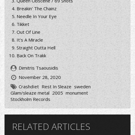
Queen Obscene / 69 Shots
Breakin' The Chainz
Needle In Your Eye
Tikket
Out Of Line
It's A Miracle
Straight Outta Hell
Back On Trakk
Dimitris Tsaousidis
November 28, 2020
Crashdïet
Rest In Sleaze
sweden
Glam/sleaze metal
2005
monument
Stockholm Records
RELATED ARTICLES