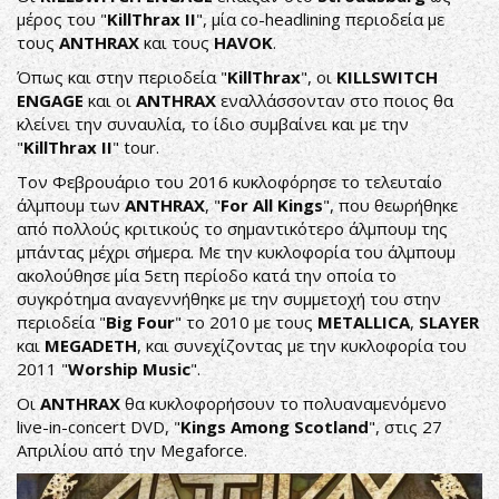
μέρος του "
KillThrax II
", μία co-headlining περιοδεία με
τους
ANTHRAX
και τους
HAVOK
.
Όπως και στην περιοδεία "
KillThrax
", οι
KILLSWITCH
ENGAGE
και οι
ANTHRAX
εναλλάσσονταν στο ποιος θα
κλείνει την συναυλία, το ίδιο συμβαίνει και με την
"
KillThrax
II
" tour.
Τον Φεβρουάριο του 2016 κυκλοφόρησε το τελευταίο
άλμπουμ των
ANTHRAX
, "
For
All
Kings
", που θεωρήθηκε
από πολλούς κριτικούς το σημαντικότερο άλμπουμ της
μπάντας μέχρι σήμερα. Με την κυκλοφορία του άλμπουμ
ακολούθησε μία 5ετη περίοδο κατά την οποία το
συγκρότημα αναγεννήθηκε με την συμμετοχή του στην
περιοδεία "
Big
Four
" το 2010 με τους
METALLICA
,
SLAYER
και
MEGADETH
, και συνεχίζοντας με την κυκλοφορία του
2011 "
Worship
Music
".
Οι
ANTHRAX
θα κυκλοφορήσουν το πολυαναμενόμενο
live-in-concert DVD, "
Kings
Among
Scotland
", στις 27
Απριλίου από την Megaforce.