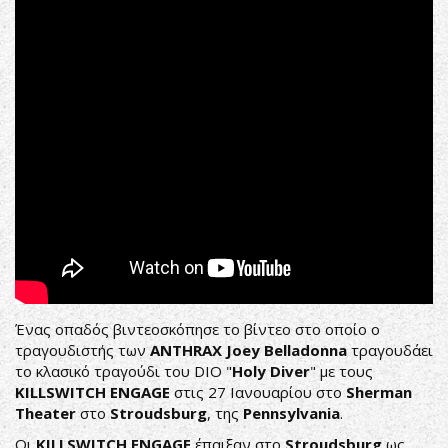
&
Killswitch
Engage@Sherman
Theater
Stroudsburg,
PA
1/27/18
Ένας οπαδός βιντεοσκόπησε το βίντεο στο οποίο ο
τραγουδιστής των
ANTHRAX
Joey Belladonna
τραγουδάει
το κλασικό τραγούδι του DIO "
Holy Diver
" με τους
KILLSWITCH ENGAGE
στις 27 Ιανουαρίου στο
Sherman
Theater
στο
Stroudsburg
, της
Pennsylvania
.
Οι
KILLSWITCH ENGAGE
έπαιξαν στο
Stroudsburg
ως