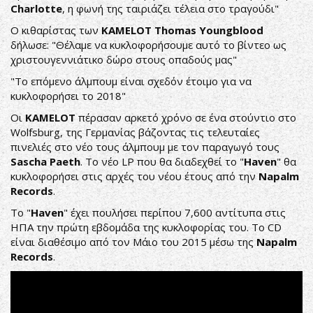
Charlotte
, η φωνή της ταιριάζει τέλεια στο τραγούδι"
Ο κιθαρίστας των
KAMELOT
Thomas
Youngblood
δήλωσε: "Θέλαμε να κυκλοφορήσουμε αυτό το βίντεο ως
χριστουγεννιάτικο δώρο στους οπαδούς μας"
"Το επόμενο άλμπουμ είναι σχεδόν έτοιμο για να
κυκλοφορήσει το 2018"
Οι
KAMELOT
πέρασαν αρκετό χρόνο σε ένα στούντιο στο
Wolfsburg, της Γερμανίας βάζοντας τις τελευταίες
πινελιές στο νέο τους άλμπουμ με τον παραγωγό τους
Sascha
Paeth
. Το νέο LP που θα διαδεχθεί το "
Haven
" θα
κυκλοφορήσει στις αρχές του νέου έτους από την
Napalm
Records
.
Το "
Haven
" έχει πουλήσει περίπου 7,600 αντίτυπα στις
ΗΠΑ την πρώτη εβδομάδα της κυκλοφορίας του. Το CD
είναι διαθέσιμο από τον Μάιο του 2015 μέσω της
Napalm
Records
.