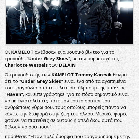
Οι
KAMELOT
ανέβασαν ένα μουσικό βίντεο για το
τραγούδι "
Under
Grey
Skies
", με την συμμετοχή της
Charlotte
Wessels
των
DELAIN
.
Ο τραγουδιστής των
KAMELOT
Tommy
Karevik
θεωρεί
ότι το "
Under
Grey
Skies
" είναι ένα από τα αγαπημένα
του τραγούδια από το τελευταίο άλμπουμ της μπάντας
"
Haven
", και είπε γράφτηκε "για το πόσο σημαντικό είναι
να μη εγκαταλείπεις ποτέ τον εαυτό σου και του
ανθρώπους γύρω σου, τους οποίους μπορείς πάντα να
κάνεις την διαφορά στην ζωή του άλλου. Μερικές φορές
φτάνει να πιστεύεις σε αυτούς ή απλά άκου αυτά που
θέλουν να σου πουν"
πρόσθεσε: "Ήταν πολύ όμορφα που τραγουδήσαμε με την