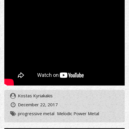
Kostas Kyriakakis
December 22, 2017
progressive metal
Melodic Power Metal