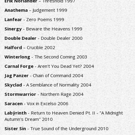
Erik Norlander
– Threshold 1997
Anathema
– Judgement 1999
Lanfear
- Zero Poems 1999
Sinergy
- Beware the Heavens 1999
Double Dealer
- Double Dealer 2000
Halford
– Crucible 2002
Winterlong
- The Second Coming 2003
Carnal Forge
- Aren't You Dead Yet? 2004
Jag Panzer
- Chain of Command 2004
Skyclad
- A Semblance of Normality 2004
Stormwarrior
- Northern Rage 2004
Saracen
- Vox in Excelso 2006
Labÿrinth
- Return to Heaven Denied Pt. II - "A Midnight
Autumn's Dream" 2010
Sister Sin
- True Sound of the Underground 2010