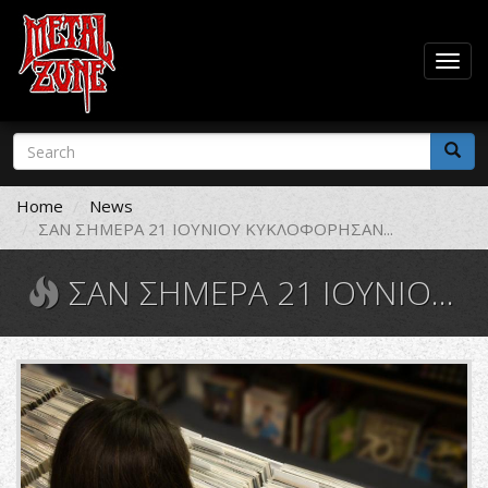
Togg
navig
Skip
Search
to
form
main
Search
content
Home
News
ΣΑΝ ΣΗΜΕΡΑ 21 ΙΟΥΝΙΟΥ ΚΥΚΛΟΦΟΡΗΣΑΝ...
ΣΑΝ ΣΗΜΕΡΑ 21 ΙΟΥΝΙΟΥ ΚΥΚΛΟΦΟΡΗΣΑΝ...
VEGAS+VINYL+WINTER+2018+UPDA
16.jpg