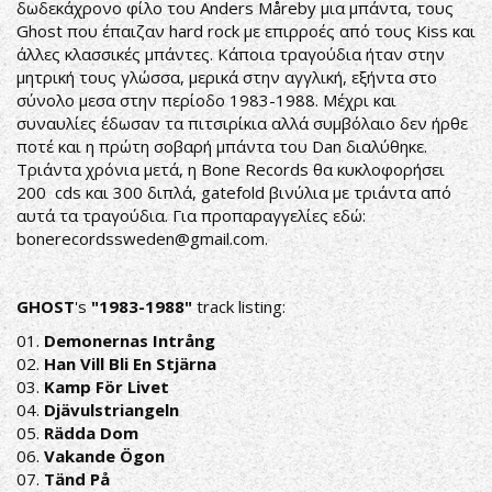
δωδεκάχρονο φίλο του Anders Måreby μια μπάντα, τους
Ghost που έπαιζαν hard rock με επιρροές από τους Kiss και
άλλες κλασσικές μπάντες. Κάποια τραγούδια ήταν στην
μητρική τους γλώσσα, μερικά στην αγγλική, εξήντα στο
σύνολο μεσα στην περίοδο 1983-1988. Μέχρι και
συναυλίες έδωσαν τα πιτσιρίκια αλλά συμβόλαιο δεν ήρθε
ποτέ και η πρώτη σοβαρή μπάντα του Dan διαλύθηκε.
Τριάντα χρόνια μετά, η Bone Records θα κυκλοφορήσει
200 cds και 300 διπλά, gatefold βινύλια με τριάντα από
αυτά τα τραγούδια. Για προπαραγγελίες εδώ:
bonerecordssweden@gmail.com
.
GHOST
's
"1983-1988"
track listing:
01.
Demonernas Intrång
02.
Han Vill Bli En Stjärna
03.
Kamp För Livet
04.
Djävulstriangeln
05.
Rädda Dom
06.
Vakande Ögon
07.
Tänd På