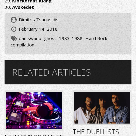
29.
Klockornas Klang
30.
Avskedet
Dimitris Tsaousidis
February 14, 2018
dan swano
ghost
1983-1988
Hard Rock
compilation
RELATED ARTICLES
THE DUELLISTS