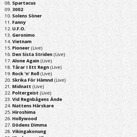
08.
Spartacus
09.
3002
10.
Solens Söner
11.
Fanny
12.
U.F.O.
13.
Geronimo
14.
Vietnam
15.
Pioneer
(Live)
16.
Den Sista Striden
(Live)
17.
Alone Again
(Live)
18.
Tårar I Ett Regn
(Live)
19.
Rock 'n' Roll
(Live)
20.
Skrika För Hämnd
(Live)
21.
Midnatt
(Live)
22.
Poltergeist
(Live)
23.
Vid Regnbågens Ände
24.
Nattens Härskare
25.
Hiroshima
26.
Hollywood
27.
Dödens Dimma
28.
Vikingakonung