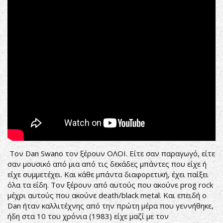
Τον Dan Swano τον ξέρουν ΟΛΟΙ. Είτε σαν παραγωγό, είτε
σαν μουσικό από μια από τις δεκάδες μπάντες που είχε ή
είχε συμμετέχει. Και κάθε μπάντα διαφορετική, έχει παίξει
όλα τα είδη. Τον ξέρουν από αυτούς που ακούνε prog rock
μέχρι αυτούς που ακούνε death/black metal. Και επειδή ο
Dan ήταν καλλιτέχνης από την πρώτη μέρα που γεννήθηκε,
ήδη στα 10 του χρόνια (1983) είχε μαζί με τον