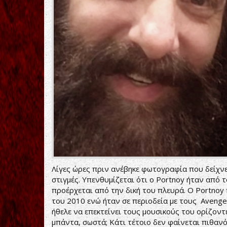
Λίγες ώρες πριν ανέβηκε φωτογραφία που δείχνει
στιγμές. Υπενθυμίζεται ότι ο Portnoy ήταν από 
προέρχεται από την δική του πλευρά. Ο Portnoy
του 2010 ενώ ήταν σε περιοδεία με τους Avenged
ήθελε να επεκτείνει τους μουσικούς του ορίζοντ
μπάντα, σωστά; Κάτι τέτοιο δεν φαίνεται πιθανό