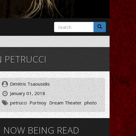
Search
form
Search
N PETRUCCI
Dimitris Tsaousidis
January 01, 2018
petrucci
Portnoy
Dream Theater
photo
NOW BEING READ