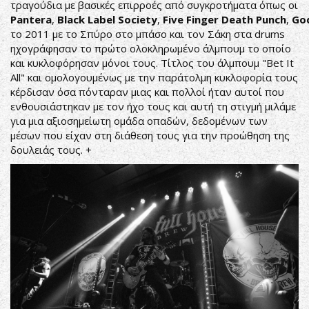
τραγούδια με βασικές επιρροές από συγκροτήματα όπως οι
Pantera
,
Black
Label
Society
,
Five
Finger
Death
Punch
,
Go
το 2011 με το Σπύρο στο μπάσο και τον Σάκη στα drums
ηχογράφησαν το πρώτο ολοκληρωμένο άλμπουμ το οποίο
και κυκλοφόρησαν μόνοι τους. Τίτλος του άλμπουμ "Bet It
All" και ομολογουμένως με την παράτολμη κυκλοφορία τους
κέρδισαν όσα πόνταραν μιας και πολλοί ήταν αυτοί που
ενθουσιάστηκαν με τον ήχο τους και αυτή τη στιγμή μιλάμε
για μια αξιοσημείωτη ομάδα οπαδών, δεδομένων των
μέσων που είχαν στη διάθεση τους για την προώθηση της
δουλειάς τους. +