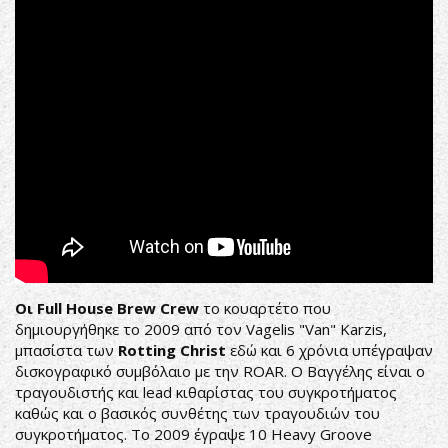
Retreat
official
rehearsal!
Οι
Full House Brew Crew
το κουαρτέτο που
δημιουργήθηκε το 2009 από τον Vagelis "Van" Karzis,
μπασίστα των
Rotting
Christ
εδώ και 6 χρόνια υπέγραψαν
δισκογραφικό συμβόλαιο με την ROAR. Ο Βαγγέλης είναι ο
τραγουδιστής και lead κιθαρίστας του συγκροτήματος
καθώς και ο βασικός συνθέτης των τραγουδιών του
συγκροτήματος. Το 2009 έγραψε 10 Heavy Groove