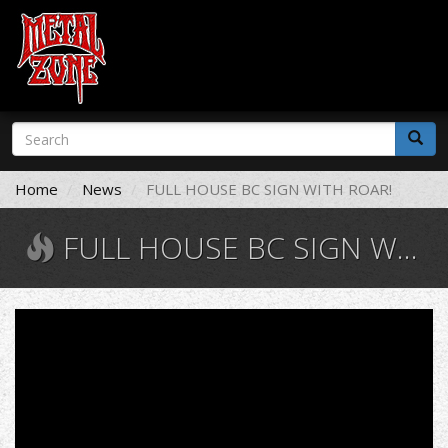
Skip
Search
to
form
main
Search
content
Home
News
FULL HOUSE BC SIGN WITH ROAR!
FULL HOUSE BC SIGN WITH ROAR!
Full
House
Brew
Crew
No