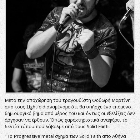
Μετά την αποχώρηση του τραγουδίστη Θοδωρή Μαρτίνη
από τους Lightfold αναμέναμε ότι θα υπήρχε ένα επόμενο
δημιουργικό βήμα από μέρος του και όντως οι εξελίξεις δεν
άργησαν να έρθουν. Όπως χαρακτηριστικά αναφέρει το
δελτίο τύπου που λάβαλμε από τους Solid Faith:
"Το Progressive metal σχημα των Solid Faith απο Αθήνα