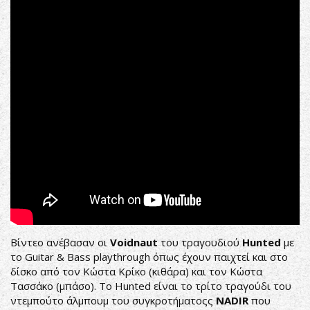
&
Bass
playthrough
(Album
Nadir)
Βίντεο ανέβασαν οι
Voidnaut
του τραγουδιού
Hunted
με
το Guitar & Bass playthrough όπως έχουν παιχτεί και στο
δίσκο από τον Κώστα Κρίκο (κιθάρα) και τον Κώστα
Τασσάκο (μπάσο). Το Hunted είναι το τρίτο τραγούδι του
ντεμπούτο άλμπουμ του συγκροτήματοςς
NADIR
που