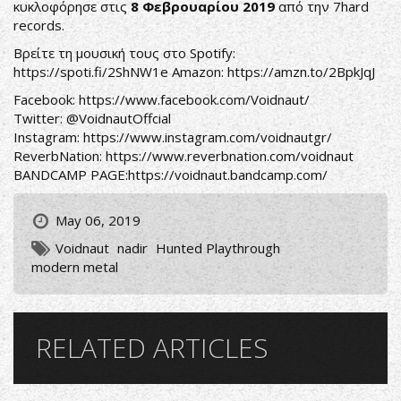
κυκλοφόρησε στις
8 Φεβρουαρίου 2019
από την 7hard
records.
Βρείτε τη μουσική τους στο Spotify:
https://spoti.fi/2ShNW1e
Amazon:
https://amzn.to/2BpkJqJ
Facebook:
https://www.facebook.com/Voidnaut/
Twitter: @VoidnautOffcial
Instagram:
https://www.instagram.com/voidnautgr/
ReverbNation:
https://www.reverbnation.com/voidnaut
BANDCAMP PAGE:
https://voidnaut.bandcamp.com/
May 06, 2019
Voidnaut
nadir
Hunted Playthrough
modern metal
RELATED ARTICLES