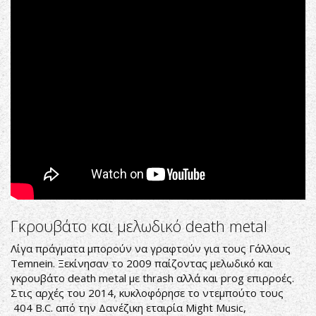
(Official
Video)
Γκρουβάτο και μελωδικό death metal
Λίγα πράγματα μπορούν να γραφτούν για τους Γάλλους
Temnein. Ξεκίνησαν το 2009 παίζοντας μελωδικό και
γκρουβάτο death metal με thrash αλλά και prog επιρροές.
Στις αρχές του 2014, κυκλοφόρησε το ντεμπούτο τους
404 B.C. από την Δανέζικη εταιρία Might Music,