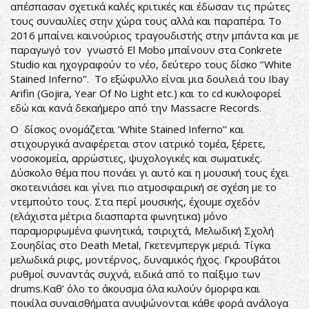
απέσπασαν σχετικά καλές κριτικές και έδωσαν τις πρώτες
τους συναυλίες στην χώρα τους αλλά και παραπέρα. Το
2016 μπαίνει καινούριος τραγουδιστής στην μπάντα και με
παραγωγό τον γνωστό El Mobo μπαίνουν στα Conkrete
Studio και ηχογραφούν το νέο, δεύτερο τους δίσκο ‘’White
Stained Inferno’’. Το εξώφυλλο είναι μια δουλειά του Ibay
Arifin (Gojira, Year Of No Light etc.) και το cd κυκλοφορεί
εδώ και κανά δεκαήμερο από την Massacre Records.
Ο δίσκος ονομάζεται ’White Stained Inferno’’ και
στιχουργικά αναφέρεται στον ιατρικό τομέα, ξέρετε,
νοσοκομεία, αρρώστιες, ψυχολογικές και σωματικές.
Δύσκολο θέμα που πονάει γι αυτό και η μουσική τους έχει
σκοτεινιάσει και γίνει πιο ατμοσφαιρική σε σχέση με το
ντεμπούτο τους. Στα περί μουσικής, έχουμε σχεδόν
(ελάχιστα μέτρια διασπαρτα φωνητικα) μόνο
παραμορφωμένα φωνητικά, τσιριχτά, Μελωδική Σχολή
Σουηδίας στο Death Metal, Γκετενμπεργκ μεριά. Τίγκα
μελωδικά ριφς, μοντέρνος, δυναμικός ήχος. Γκρουβάτοι
ρυθμοί συναντάς συχνά, ειδικά από το παίξιμο των
drums.Καθ’ όλο το άκουσμα όλα κυλούν όμορφα και
ποικίλα συναισθήματα ανυψώνονται κάθε φορά ανάλογα