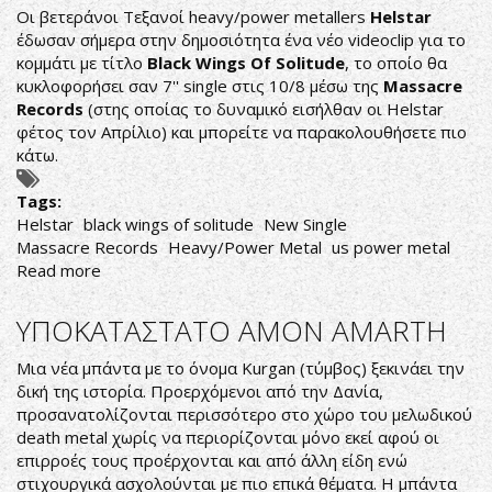
Οι βετεράνοι Τεξανοί heavy/power metallers
Helstar
έδωσαν σήμερα στην δημοσιότητα ένα νέο videoclip για το
κομμάτι με τίτλο
Black Wings Of Solitude
, το οποίο θα
κυκλοφορήσει σαν 7'' single στις 10/8 μέσω της
Massacre
Records
(στης οποίας το δυναμικό εισήλθαν οι Helstar
φέτος τον Απρίλιο) και μπορείτε να παρακολουθήσετε πιο
κάτω.
Tags:
Helstar
black wings of solitude
New Single
Massacre Records
Heavy/Power Metal
us power metal
Read more
about
HELSTAR:
ΣΤΗ
ΥΠΟΚΑΤΑΣΤΑΤΟ AMON AMARTH
ΔΗΜΟΣΙΟΤΗΤΑ
ΤΟ
Μια νέα μπάντα με το όνομα Kurgan (τύμβος) ξεκινάει την
ΕΠΙΣΗΜΟ
δική της ιστορία. Προερχόμενοι από την Δανία,
VIDEO
προσανατολίζονται περισσότερο στο χώρο του μελωδικού
ΑΠΟ
death metal χωρίς να περιορίζονται μόνο εκεί αφού οι
ΤΟ
επιρροές τους προέρχονται και από άλλη είδη ενώ
ΝΕΟ
στιχουργικά ασχολούνται με πιο επικά θέματα. Η μπάντα