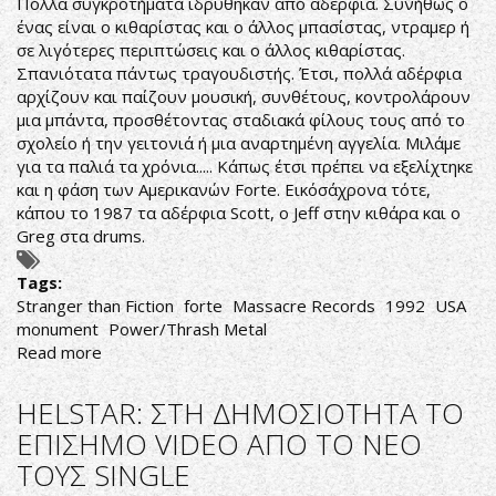
Πολλά συγκροτήματα ιδρύθηκαν από αδέρφια. Συνήθως ο
ΝΕΟΣ
ένας είναι ο κιθαρίστας και ο άλλος μπασίστας, ντραμερ ή
ΤΟΥΣ
σε λιγότερες περιπτώσεις και ο άλλος κιθαρίστας.
ΔΙΣΚΟΣ
Σπανιότατα πάντως τραγουδιστής. Έτσι, πολλά αδέρφια
αρχίζουν και παίζουν μουσική, συνθέτους, κοντρολάρουν
μια μπάντα, προσθέτοντας σταδιακά φίλους τους από το
σχολείο ή την γειτονιά ή μια αναρτημένη αγγελία. Μιλάμε
για τα παλιά τα χρόνια..... Κάπως έτσι πρέπει να εξελίχτηκε
και η φάση των Αμερικανών Forte. Εικόσάχρονα τότε,
κάπου το 1987 τα αδέρφια Scott, ο Jeff στην κιθάρα και ο
Greg στα drums.
Tags:
Stranger than Fiction
forte
Massacre Records
1992
USA
monument
Power/Thrash Metal
Read more
about
Forté-
Stranger
HELSTAR: ΣΤΗ ΔΗΜΟΣΙΟΤΗΤΑ ΤΟ
than
ΕΠΙΣΗΜΟ VIDEO ΑΠΟ ΤΟ ΝΕΟ
Fiction
ΤΟΥΣ SINGLE