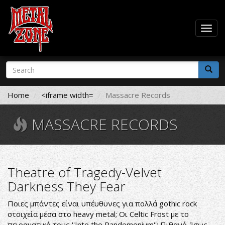
Togg
navig
Skip
Search
to
form
main
Search
content
Home
<iframe width=
Massacre Records
MASSACRE RECORDS
Theatre of Tragedy-Velvet
Darkness They Fear
Ποιες μπάντες είναι υπέυθυνες για πολλά gothic rock
στοιχεία μέσα στο heavy metal; Οι Celtic Frost με το
πειραματικό τους ''Into the Pandemonium''; Πιθανό. Ίσως