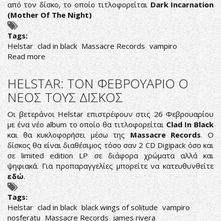
από τον δίσκο, το οποίο τιτλοφορείται
Dark Incarnation
(Mother Of The Night)
Tags:
Helstar
clad in black
Massacre Records
vampiro
Read more
about
ΝΕΟ
LYRIC
HELSTAR: ΤΟΝ ΦΕΒΡΟΥΑΡΙΟ Ο
VIDEO
ΝΕΟΣ ΤΟΥΣ ΔΙΣΚΟΣ
ΑΠΟ
ΤΟΥΣ
Οι βετεράνοι Helstar επιστρέφουν στις 26 Φεβρουαρίου
HELSTAR
με ένα νέο album το οποίο θα τιτλοφορείται
Clad In Black
και θα κυκλοφορήσει μέσω της
Massacre Records
. Ο
δίσκος θα είναι διαθέσιμος τόσο σαν 2 CD Digipack όσο και
σε limited edition LP σε διάφορα χρώματα αλλά και
ψηφιακά. Για προπαραγγελίες μπορείτε να κατευθυνθείτε
εδώ
.
Tags:
Helstar
clad in black
black wings of solitude
vampiro
nosferatu
Massacre Records
james rivera