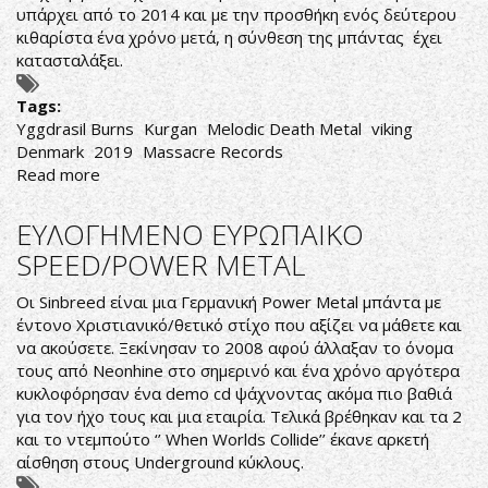
ΤΟΥΣ
υπάρχει από το 2014 και με την προσθήκη ενός δεύτερου
SINGLE
κιθαρίστα ένα χρόνο μετά, η σύνθεση της μπάντας έχει
κατασταλάξει.
Tags:
Yggdrasil Burns
Kurgan
Melodic Death Metal
viking
Denmark
2019
Massacre Records
Read more
about
ΥΠΟΚΑΤΑΣΤΑΤΟ
AMON
ΕΥΛΟΓΗΜΕΝΟ ΕΥΡΩΠΑΙΚΟ
AMARTH
SPEED/POWER METAL
Οι Sinbreed είναι μια Γερμανική Power Metal μπάντα με
έντονο Χριστιανικό/θετικό στίχο που αξίζει να μάθετε και
να ακούσετε. Ξεκίνησαν το 2008 αφού άλλαξαν το όνομα
τους από Neonhine στο σημερινό και ένα χρόνο αργότερα
κυκλοφόρησαν ένα demo cd ψάχνοντας ακόμα πιο βαθιά
για τον ήχο τους και μια εταιρία. Τελικά βρέθηκαν και τα 2
και το ντεμπούτο ‘’ When Worlds Collide’’ έκανε αρκετή
αίσθηση στους Underground κύκλους.