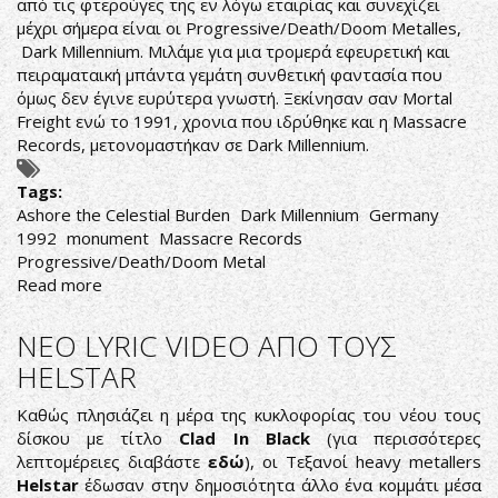
από τις φτερούγες της εν λόγω εταιρίας και συνεχίζει
μέχρι σήμερα είναι οι Progressive/Death/Doom Metalles,
Dark Millennium. Μιλάμε για μια τρομερά εφευρετική και
πειραματαική μπάντα γεμάτη συνθετική φαντασία που
όμως δεν έγινε ευρύτερα γνωστή. Ξεκίνησαν σαν Mortal
Freight ενώ το 1991, χρονια που ιδρύθηκε και η Massacre
Records, μετονομαστήκαν σε Dark Millennium.
Tags:
Ashore the Celestial Burden
Dark Millennium
Germany
1992
monument
Massacre Records
Progressive/Death/Doom Metal
Read more
about
Dark
Millennium-
ΝΕΟ LYRIC VIDEO ΑΠΟ ΤΟΥΣ
Ashore
HELSTAR
the
Celestial
Καθώς πλησιάζει η μέρα της κυκλοφορίας του νέου τους
Burden
δίσκου με τίτλο
Clad In Black
(για περισσότερες
λεπτομέρειες διαβάστε
εδώ
), οι Τεξανοί heavy metallers
Helstar
έδωσαν στην δημοσιότητα άλλο ένα κομμάτι μέσα