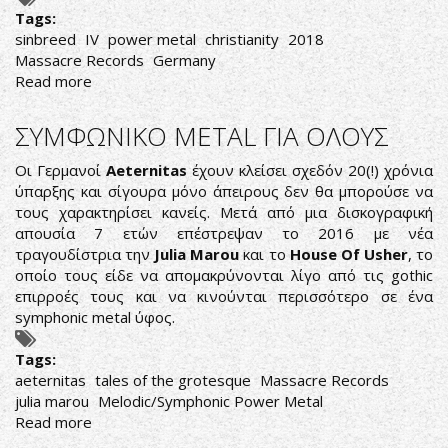
Tags:
sinbreed
IV
power metal
christianity
2018
Massacre Records
Germany
Read more
about
ΕΥΛΟΓΗΜΕΝΟ
ΕΥΡΩΠΑΙΚΟ
ΣΥΜΦΩΝΙΚΟ METAL ΓΙΑ ΟΛΟΥΣ
SPEED/POWER
METAL
Οι Γερμανοί
Aeternitas
έχουν κλείσει σχεδόν 20(!) χρόνια
ύπαρξης και σίγουρα μόνο άπειρους δεν θα μπορούσε να
τους χαρακτηρίσει κανείς. Μετά από μια δισκογραφική
απουσία 7 ετών επέστρεψαν το 2016 με νέα
τραγουδίστρια την
Julia Marou
και το
House Of Usher
, το
οποίο τους είδε να απομακρύνονται λίγο από τις gothic
επιρροές τους και να κινούνται περισσότερο σε ένα
symphonic metal ύφος.
Tags:
aeternitas
tales of the grotesque
Massacre Records
julia marou
Melodic/Symphonic Power Metal
Read more
about
ΣΥΜΦΩΝΙΚΟ