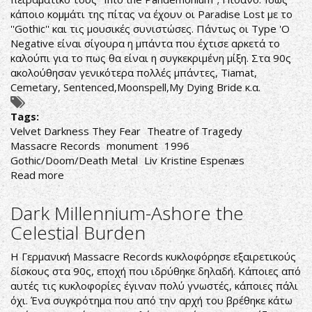
κάποιο κομμάτι της πίτας να έχουν οι Paradise Lost με το
''Gothic'' και τις μουσικές συνιστώσες. Πάντως οι Type 'O
Negative είναι σίγουρα η μπάντα που έχτισε αρκετά το
καλούπι για το πως θα είναι η συγκεκριμένη μίξη. Στα 90ς
ακολούθησαν γενικότερα πολλές μπάντες, Tiamat,
Cemetary, Sentenced,Moonspell,My Dying Bride κ.α.
Tags:
Velvet Darkness They Fear
Theatre of Tragedy
Massacre Records
monument
1996
Gothic/Doom/Death Metal
Liv Kristine Espenæs
Read more
about
Theatre
of
Dark Millennium-Ashore the
Tragedy-
Celestial Burden
Velvet
Darkness
Η Γερμανική Massacre Records κυκλοφόρησε εξαιρετικούς
They
δίσκους στα 90ς, εποχή που ιδρύθηκε δηλαδή. Κάποιες από
Fear
αυτές τις κυκλοφορίες έγιναν πολύ γνωστές, κάποιες πάλι
όχι. Ένα συγκρότημα που από την αρχή του βρέθηκε κάτω