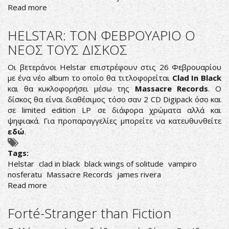
Read more
about
HELSTAR:
ΤΟΝ
HELSTAR: ΤΟΝ ΦΕΒΡΟΥΑΡΙΟ Ο
ΦΕΒΡΟΥΑΡΙΟ
ΝΕΟΣ ΤΟΥΣ ΔΙΣΚΟΣ
Ο
ΝΕΟΣ
Οι βετεράνοι Helstar επιστρέφουν στις 26 Φεβρουαρίου
ΤΟΥΣ
με ένα νέο album το οποίο θα τιτλοφορείται
Clad In Black
ΔΙΣΚΟΣ
και θα κυκλοφορήσει μέσω της
Massacre Records
. Ο
δίσκος θα είναι διαθέσιμος τόσο σαν 2 CD Digipack όσο και
σε limited edition LP σε διάφορα χρώματα αλλά και
ψηφιακά. Για προπαραγγελίες μπορείτε να κατευθυνθείτε
εδώ
.
Tags:
Helstar
clad in black
black wings of solitude
vampiro
nosferatu
Massacre Records
james rivera
Read more
about
HELSTAR:
ΤΟΝ
Forté-Stranger than Fiction
ΦΕΒΡΟΥΑΡΙΟ
Ο