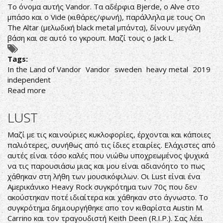
Το όνομα αυτής Vandor. Τα αδέρφια Bjerde, ο Alve στο
μπάσο και ο Vide (κιθάρες/φωνή), παράλληλα με τους On
The Altar (μελωδική black metal μπάντα), δίνουν μεγάλη
βάση και σε αυτό το γκρουπ. Μαζί τους ο Jack L.
Tags:
In the Land of Vandor
Vandor
sweden
heavy metal
2019
independent
Read more
about
Vandor-
In
LUST
the
Land
Μαζί με τις καινούριες κυκλοφορίες, έρχονται και κάποιες
of
παλιότερες, συνήθως από τις ίδιες εταιρίες. Ελάχιστες από
Vandor
αυτές είναι τόσο καλές που νιώθω υποχρεωμένος ψυχικά
να τις παρουσιάσω μιας και μου είναι αδιανόητο το πως
χάθηκαν στη λήθη των μουσικόφιλων. Οι Lust είναι ένα
Αμερικάνικο Heavy Rock συγκρότημα των 70ς που δεν
ακούστηκαν ποτέ ιδιαίτερα και χάθηκαν στο άγνωστο. Το
συγκρότημα δημιουργήθηκε απο τον κιθαρίστα Austin M.
Carrino και τον τραγουδιστή Keith Deen (R.I.P.). Σας λέει