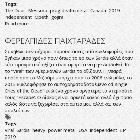
Tags:
The Door
Messora
prog death metal
Canada
2019
independent
Opeth
gojira
Read more
about
Messora-
The
ΦΕΡΕΛΠΙΔΕΣ ΠΑΙΧΤΑΡΑΔΕΣ
Door
Συνήθως δεν δέχομαι παρουσιάσεις από κυκλοφορίες που
βγήκαν μισό χρόνο πριν όπως το ep των Sardis αλλά όταν
κάτι πραγματικά αξίζει είναι αμαρτία να μην διαδοθεί. Και
το ‘’Viral’’ των Αμερικανών Sardis το αξίζουν. Η νεαρά
παρέα από το Μιζούρι υπάρχει από το 2006 ενώ μόλις το
2013 κυκλοφόρησε το αυτοχρηματοδοτοέμενο cd-single ‘’
Cries of the Dead’’ ενώ ένα χρόνο αργότερα το ντεμπούτο
τους ‘’Escape’. Ο δίσκος είναι αρκετά καλός αλλά όχι τόσο
καλός ώστε να ξεχωρίσει στα αυτιά μου αλλά και των
υπολοίπων.
Tags:
Viral
Sardis
heavy
power metal
USA
independent
EP
2019