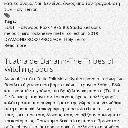
κάτι το όνομα; Ναι, δεν είναι άλλος από τον τραγουδιστή
των Holy Terror.
Tags:
LUST
Hollywood Roxx 1976-80: Studio Sessions
melodic hard rock/heavy metal
collection
2019
DYAMOND ROXX/PROGAOR
Holy Terror
Read more
about
LUST
Tuatha de Danann-The Tribes of
Witching Souls
Αν νομίζετε ότι Celtic Folk Metal βγαίνει μόνο στο Ηνωμένο
Βασίλειο ή γενικότερα βόρεια, κάνετε τραγικό λάθος. Εδώ
και εικοσιπέντε χρόνια, μια Βραζιλιάνικη μπάντα (Tuatha
De Danann) παράγει αντίστοιχους ήχους, πολλές φορές
καλύτερα και από συγκροτήματα της χώρας που γεννήθηκε
αυτή η μουσική. Δισκογραφική παρουσία είκοσι ετών με
τους τρεις πρώτους δίσκους τους να αξίζουν οπωσήποτε
τσεκαρίσματος. Πριν καμια δεκαετία η μπάντα βρισκόταν
σε ‘’περίεργη’’ κατάσταση με αρκετές αλλαγές στη σύνθεση