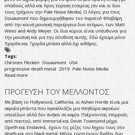
οπαδούς αλλά και προς εύρεση εταιρίας (αν και οι δυο
τους τρέχουν την Pale Noise Media). Ο λόγος για τους
Douaumont που δημιουργήθηκαν τον περσινό Φλεβάρη
από την κοινή μουσική περιέργεια δυο ατόμων, των Matt
Wees and Andy Meyer. Οι δυο κύριοι είναι υπέυθυνοι για
την μουσική και για την σύνθεση αυτής. Εδώ έχουμε μόνο
5χορδα και 7χορδα μπάσα αλλά όχι κιθάρες.
Tags:
Chironex Fleckeri
Douaumont
USA
progressive death metal
2019
Pale Noise Media
Read more
about
ΧΑΣΙΜΟ
ΧΡΟΝΟΥ
ΠΡΟΓΕΥΣΗ ΤΟΥ ΜΕΛΛΟΝΤΟΣ
Με βάση το Hollywood, California, οι Ashen Horde είναι μια
ακραία μπάντα που αγκαλλιάζει μια πληθώρα ακραίων
υποείδων αλλά δεν ανήκει σε καμία. Παίρνοντας επιρροές
από παντού, από Immortal και Devin Townsend μέχρι
Opeth και Enslaved, έχουν τις ρίζες του ληχου τους στο
death και στο black metal. Μέχρι τώρα εχουν βγάλει δυο