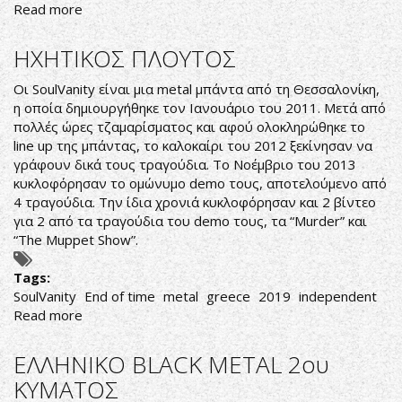
Read more
about
ΦΕΡΕΛΠΙΔΕΣ
ΠΑΙΧΤΑΡΑΔΕΣ
ΗΧΗΤΙΚΟΣ ΠΛΟΥΤΟΣ
Οι SoulVanity είναι μια metal μπάντα από τη Θεσσαλονίκη,
η οποία δημιουργήθηκε τον Ιανουάριο του 2011. Mετά από
πολλές ώρες τζαμαρίσματος και αφού ολοκληρώθηκε το
line up της μπάντας, το καλοκαίρι του 2012 ξεκίνησαν να
γράφουν δικά τους τραγούδια. Το Νοέμβριο του 2013
κυκλοφόρησαν το ομώνυμο demo τους, αποτελούμενο από
4 τραγούδια. Την ίδια χρονιά κυκλοφόρησαν και 2 βίντεο
για 2 από τα τραγούδια του demo τους, τα “Murder” και
“The Muppet Show”.
Tags:
SoulVanity
End of time
metal
greece
2019
independent
Read more
about
ΗΧΗΤΙΚΟΣ
ΠΛΟΥΤΟΣ
ΕΛΛΗΝΙΚΟ BLACK METAL 2ου
ΚΥΜΑΤΟΣ