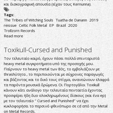
και δισκογραφική απουσία (είχαν τους Kernunna).
Tags:
The Tribes of Witching Souls
Tuatha de Danann
2019
reissue
Celtic Folk Metal
EP
Brazil
2020
Trollzorn Records
Read more
about
Tuatha
de
Toxikull-Cursed and Punished
Danann-
The
Τον τελευταίο καιρό, έχουν πέσει πολλά σπινταριστά
Tribes
heavy metal συγκροτήματα υπό της προσοχής μου.
of
Παίρνουν το heavy metal των 80ς, το εμβολιάζουν με
Witching
thrashύτητα , το περιποιούνται με σύχρονες παραγωγές
Souls
και βάζοντας και το δικό τους στίγμα, ανανεώνουν ελαφρά
τα παρόντα μουσικά δρώμενα. Οι Πορτογάλοι Toxikull
κάνουν κάτι ανάλογο την τελευταία πενταετία έχοντας
προσφέρει ήδη δυο ολοκληρωμένους δίσκους (και ένα ep)
με τον τελευταίο ‘’ Cursed and Punished’’ να έχει
κυκλοφορήσει το περσινό φθινόπωρο σε cd από την Metal
on Metal Records.