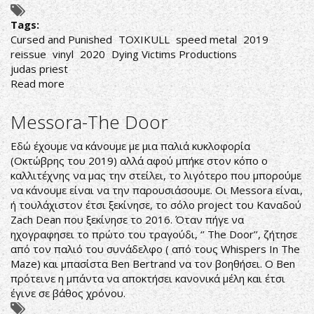
Tags:
Cursed and Punished
TOXIKULL
speed metal
2019
reissue
vinyl
2020
Dying Victims Productions
judas priest
Read more
about
Toxikull-
Cursed
Messora-The Door
and
Punished
Εδώ έχουμε να κάνουμε με μια παλιά κυκλοφορία
(Οκτώβρης του 2019) αλλά αφού μπήκε στον κόπο ο
καλλιτέχνης να μας την στείλει, το λιγότερο που μπορούμε
να κάνουμε είναι να την παρουσιάσουμε. Οι Messora είναι,
ή τουλάχιστον έτσι ξεκίνησε, το σόλο project του Καναδού
Zach Dean που ξεκίνησε το 2016. Όταν πήγε να
ηχογραφησει το πρώτο του τραγούδι, ‘’ The Door’’, ζήτησε
από τον παλιό του συνάδελφο ( από τους Whispers In The
Maze) και μπασίστα Ben Bertrand να τον βοηθήσει. Ο Ben
πρότεινε η μπάντα να αποκτήσει κανονικά μέλη και έτσι
έγινε σε βάθος χρόνου.