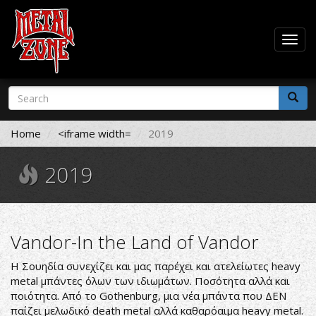
Togg
navig
Skip
Search
to
form
main
Search
content
Home
<iframe width=
2019
2019
Vandor-In the Land of Vandor
Η Σουηδία συνεχίζει και μας παρέχει και ατελείωτες heavy
metal μπάντες όλων των ιδιωμάτων. Ποσότητα αλλά και
ποιότητα. Από το Gothenburg, μια νέα μπάντα που ΔΕΝ
παίζει μελωδικό death metal αλλά καθαρόαιμα heavy metal.