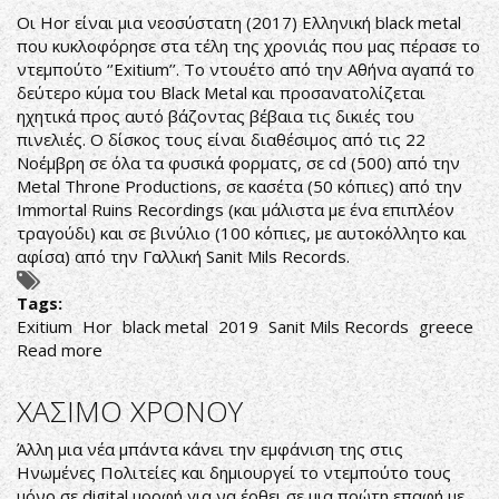
Οι Hor είναι μια νεοσύστατη (2017) Ελληνική black metal
που κυκλοφόρησε στα τέλη της χρονιάς που μας πέρασε το
ντεμπούτο ‘’Exitium’’. Το ντουέτο από την Αθήνα αγαπά το
δεύτερο κύμα του Black Metal και προσανατολίζεται
ηχητικά προς αυτό βάζοντας βέβαια τις δικιές του
πινελιές. Ο δίσκος τους είναι διαθέσιμος από τις 22
Νοέμβρη σε όλα τα φυσικά φορματς, σε cd (500) από την
Metal Throne Productions, σε κασέτα (50 κόπιες) από την
Immortal Ruins Recordings (και μάλιστα με ένα επιπλέον
τραγούδι) και σε βινύλιο (100 κόπιες, με αυτοκόλλητο και
αφίσα) από την Γαλλική Sanit Mils Records.
Tags:
Exitium
Hor
black metal
2019
Sanit Mils Records
greece
Read more
about
ΕΛΛΗΝΙΚΟ
BLACK
ΧΑΣΙΜΟ ΧΡΟΝΟΥ
METAL
2ου
Άλλη μια νέα μπάντα κάνει την εμφάνιση της στις
ΚΥΜΑΤΟΣ
Ηνωμένες Πολιτείες και δημιουργεί το ντεμπούτο τους
μόνο σε digital μορφή για να έρθει σε μια πρώτη επαφή με