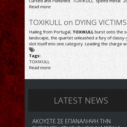
Cursed and Punished
TOXIKULL
speed metal
2
Read more
about
Toxikull-
Cursed
TOXIKULL on DYING VICTIM
and
Punished
Hailing from Portugal,
TOXIKULL
burst onto the s
landscape, the quartet unleashed a fury of classy-
slot itself into one category. Leading the charge 
Tags:
TOXIKULL
Read more
about
TOXIKULL
on
DYING
VICTIMS
PRODUCTIONS
LATEST NEWS
ΑΚΟΥΣΤΕ ΣΕ ΕΠΑΝΑΛΗΨΗ ΤΗΝ