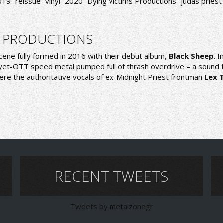
019
reissue
vinyl
2020
Dying Victims Productions
judas priest
S PRODUCTIONS
cene fully formed in 2016 with their debut album,
Black Sheep
. 
yet-OTT speed metal pumped full of thrash overdrive – a sound tha
were the authoritative vocals of ex-Midnight Priest frontman
Lex 
RECENT TWEETS
Tweets by metalzonegr