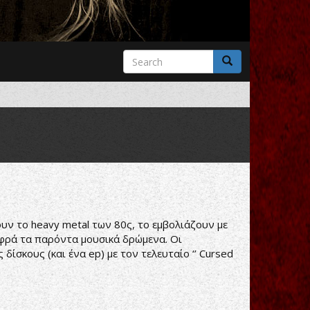
Search
form
Search
υν το heavy metal των 80ς, το εμβολιάζουν με
αφρά τα παρόντα μουσικά δρώμενα. Οι
ίσκους (και ένα ep) με τον τελευταίο ‘’ Cursed