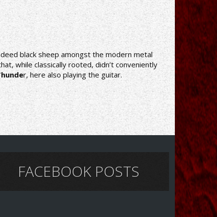
Indeed black sheep amongst the modern metal
t, while classically rooted, didn’t conveniently
Thunde
r, here also playing the guitar.
FACEBOOK POSTS