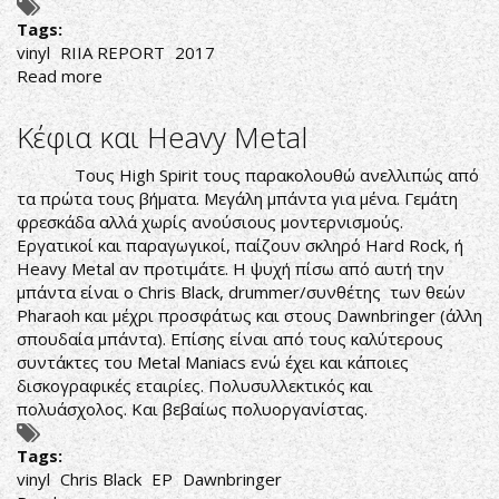
Tags:
vinyl
RIIA REPORT
2017
Read more
about
ΤΟ
ΒΙΝΥΛΙΟ
Κέφια και Heavy Metal
ΚΑΤΑΤΡΟΠΩΝΕΙ
ΤΙΣ
Τους High Spirit τους παρακολουθώ ανελλιπώς από
ΨΗΦΙΑΚΕΣ
τα πρώτα τους βήματα. Μεγάλη μπάντα για μένα. Γεμάτη
ΠΩΛΗΣΕΙΣ
φρεσκάδα αλλά χωρίς ανούσιους μοντερνισμούς.
Εργατικοί και παραγωγικοί, παίζουν σκληρό Hard Rock, ή
Heavy Metal αν προτιμάτε. Η ψυχή πίσω από αυτή την
μπάντα είναι ο Chris Black, drummer/συνθέτης των θεών
Pharaoh και μέχρι προσφάτως και στους Dawnbringer (άλλη
σπουδαία μπάντα). Επίσης είναι από τους καλύτερους
συντάκτες του Metal Maniacs ενώ έχει και κάποιες
δισκογραφικές εταιρίες. Πολυσυλλεκτικός και
πολυάσχολος. Και βεβαίως πολυοργανίστας.
Tags:
vinyl
Chris Black
EP
Dawnbringer