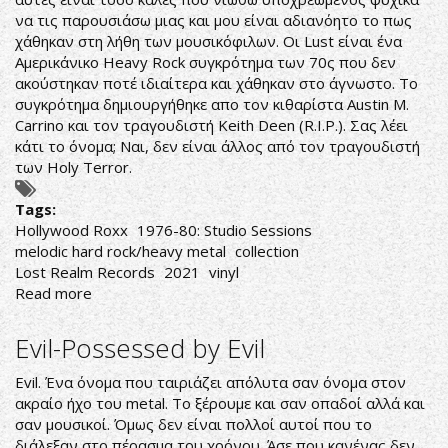
να τις παρουσιάσω μιας και μου είναι αδιανόητο το πως
χάθηκαν στη λήθη των μουσικόφιλων. Οι Lust είναι ένα
Αμερικάνικο Heavy Rock συγκρότημα των 70ς που δεν
ακούστηκαν ποτέ ιδιαίτερα και χάθηκαν στο άγνωστο. Το
συγκρότημα δημιουργήθηκε απο τον κιθαρίστα Austin M.
Carrino και τον τραγουδιστή Keith Deen (R.I.P.). Σας λέει
κάτι το όνομα; Ναι, δεν είναι άλλος από τον τραγουδιστή
των Holy Terror.
Tags:
Hollywood Roxx
1976-80: Studio Sessions
melodic hard rock/heavy metal
collection
Lost Realm Records
2021
vinyl
Read more
about
LUST-
Hollywood
Evil-Possessed by Evil
Roxx
1976-
Evil. Ένα όνομα που ταιριάζει απόλυτα σαν όνομα στον
80:
ακραίο ήχο του metal. Το ξέρουμε και σαν οπαδοί αλλά και
Studio
σαν μουσικοί. Όμως δεν είναι πολλοί αυτοί που το
Sessions
διάλεξαν στο πέρασμα του χρόνου. Άσε που κανένας δεν