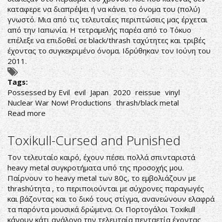
καταφερε να διαπρέψει ή να κάνει το όνομα του (πολύ)
γνωστό. Μια από τις τελευταίες περιπτώσεις μας έρχεται
από την Ιαπωνία. Η τετραμελής παρέα από το Τόκυο
επέλεξε να επιδoθεί σε black/thrash ταχύτητες και τριβές
έχοντας το συγκεκριμένο όνομα. Ιδρύθηκαν τον Ιούνη του
2011.
Tags:
Possessed by Evil
evil
Japan
2020
reissue
vinyl
Nuclear War Now! Productions
thrash/black metal
Read more
about
Evil-
Possessed
Toxikull-Cursed and Punished
by
Evil
Τον τελευταίο καιρό, έχουν πέσει πολλά σπινταριστά
heavy metal συγκροτήματα υπό της προσοχής μου.
Παίρνουν το heavy metal των 80ς, το εμβολιάζουν με
thrashύτητα , το περιποιούνται με σύχρονες παραγωγές
και βάζοντας και το δικό τους στίγμα, ανανεώνουν ελαφρά
τα παρόντα μουσικά δρώμενα. Οι Πορτογάλοι Toxikull
κάνουν κάτι ανάλογο την τελευταία πενταετία έχοντας