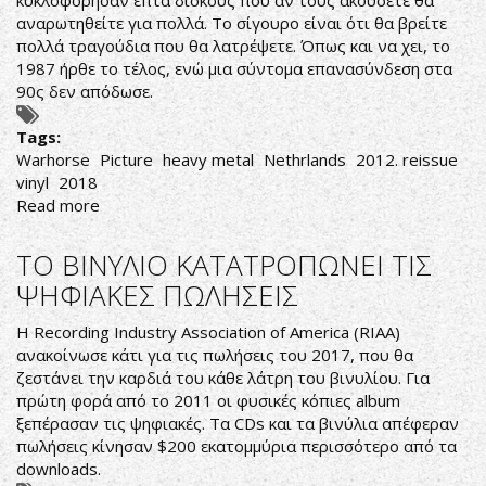
κυκλοφόρησαν επτά δίσκους που αν τους ακούσετε θα
αναρωτηθείτε για πολλά. Το σίγουρο είναι ότι θα βρείτε
πολλά τραγούδια που θα λατρέψετε. Όπως και να χει, το
1987 ήρθε το τέλος, ενώ μια σύντομα επανασύνδεση στα
90ς δεν απόδωσε.
Tags:
Warhorse
Picture
heavy metal
Nethrlands
2012. reissue
vinyl
2018
Read more
about
ΕΠΑΝΑΚΥΚΛΟΦΟΡΙΑ
ΒΙΝΥΛΙΟΥ
ΤΟ ΒΙΝΥΛΙΟ ΚΑΤΑΤΡΟΠΩΝΕΙ ΤΙΣ
ΤΟΥ
ΨΗΦΙΑΚΕΣ ΠΩΛΗΣΕΙΣ
ΤΕΛΕΥΤΑΙΟΥ
ΔΙΣΚΟΥ
Η Recording Industry Association of America (RIAA)
ΤΩΝ
ανακοίνωσε κάτι για τις πωλήσεις του 2017, που θα
PICTURE
ζεστάνει την καρδιά του κάθε λάτρη του βινυλίου. Για
πρώτη φορά από το 2011 οι φυσικές κόπιες album
ξεπέρασαν τις ψηφιακές. Τα CDs και τα βινύλια απέφεραν
πωλήσεις κίνησαν $200 εκατομμύρια περισσότερο από τα
downloads.