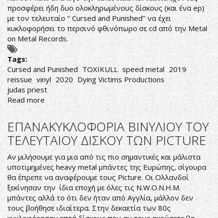
προσφέρει ήδη δυο ολοκληρωμένους δίσκους (και ένα ep)
με τον τελευταίο ‘’ Cursed and Punished’’ να έχει
κυκλοφορήσει το περσινό φθινόπωρο σε cd από την Metal
on Metal Records.
Tags:
Cursed and Punished
TOXIKULL
speed metal
2019
reissue
vinyl
2020
Dying Victims Productions
judas priest
Read more
about
Toxikull-
Cursed
ΕΠΑΝΑΚΥΚΛΟΦΟΡΙΑ ΒΙΝΥΛΙΟΥ ΤΟΥ
and
ΤΕΛΕΥΤΑΙΟΥ ΔΙΣΚΟΥ ΤΩΝ PICTURE
Punished
Αν μιλήσουμε για μια από τις πιο σημαντικές και μάλιστα
υποτιμημένες heavy metal μπάντες της Ευρώπης, σίγουρα
θα έπρεπε να αναφέρουμε τους Picture. Οι Ολλανδοί
ξεκίνησαν την ίδια εποχή με όλες τις N.W.O.N.H.M.
μπάντες αλλά το ότι δεν ήταν από Αγγλία, μάλλον δεν
τους βοήθησε ιδιαίτερα. Στην δεκαετία των 80ς