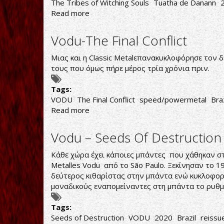
The Tribes of Witching Souls
Tuatha de Danann
Read more
about
Tuatha
de
Vodu-The Final Conflict
Danann-
The
Μιας και η Classic Metalεπανακυκλοφόρησε τον 
Tribes
τους που όμως πήρε μέρος τρία χρόνια πριν.
of
Witching
Tags:
Souls
VODU
The Final Conflict
speed/powermetal
Braz
Read more
about
Vodu-
The
Vodu ‎– Seeds Of Destruction
Final
Conflict
Κάθε χώρα έχει κάποιες μπάντες που χάθηκαν στη
Metalles Vodu από το São Paulo. Ξεκίνησαν το 1
δεύτερος κιθαρίστας στην μπάντα ενώ κυκλοφορεί 
μοναδικούς εναπομείναντες στη μπάντα το ρυθμ
Tags:
Seeds of Destruction
VODU
2020
Brazil
reissu