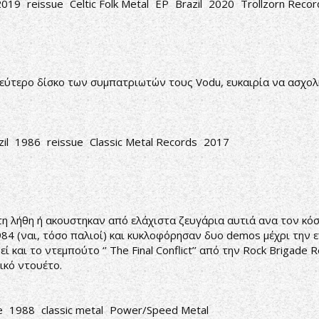
2019
reissue
Celtic Folk Metal
EP
Brazil
2020
Trollzorn Recor
δεύτερο δίσκο των συμπατριωτών τους Vodu, ευκαιρία να ασχολ
il
1986
reissue
Classic Metal Records
2017
 λήθη ή ακουστηκαν από ελάχιστα ζευγάρια αυτιά ανα τον κόσμ
984 (ναι, τόσο παλιοί) και κυκλοφόρησαν δυο demos μέχρι την 
και το ντεμπούτο ‘’ The Final Conflict’’ από την Rock Brigade 
ικό ντουέτο.
e
1988
classic metal
Power/Speed Metal