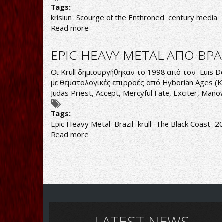
Tags:
krisiun
Scourge of the Enthroned
century media
Read more
about
ΟΙΚΟΓΕΝΕΙΑΚΗ
ΕΠΙΧΕΙΡΗΣΗ
EPIC HEAVY METAL ΑΠΟ ΒΡΑ
ΒΡΑΖΙΛΙΑΝΙΚΟΥ
DEATH
Οι Krull δημιουργήθηκαν το 1998 από τον Luis D
METAL
με θεματολογικές επιρροές από Hyborian Ages (Κ
Judas Priest, Accept, Mercyful Fate, Exciter, Manow
Tags:
Epic Heavy Metal
Brazil
krull
The Black Coast
2
Read more
about
EPIC
HEAVY
METAL
ΑΠΟ
ΒΡΑΖΙΛΙΑ
LATEST NEWS