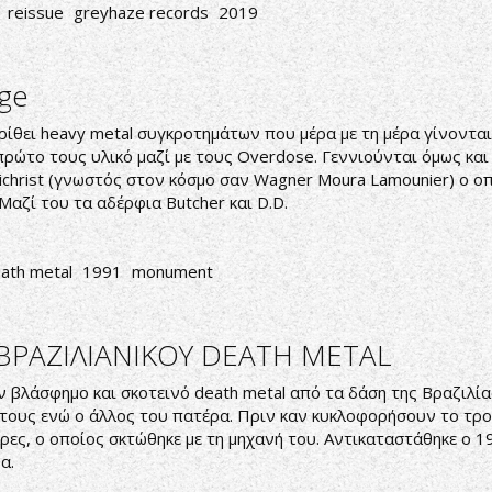
reissue
greyhaze records
2019
rge
ίθει heavy metal συγκροτημάτων που μέρα με τη μέρα γίνονται 
ο πρώτο τους υλικό μαζί με τους Overdose. Γεννιούνται όμως και
tichrist (γνωστός στον κόσμο σαν Wagner Moura Lamounier) ο ο
 Μαζί του τα αδέρφια Butcher και D.D.
ath metal
1991
monument
ΒΡΑΖΙΛΙΑΝΙΚΟΥ DEATH METAL
ν βλάσφημο και σκοτεινό death metal από τα δάση της Βραζιλία
ς τους ενώ ο άλλος του πατέρα. Πριν καν κυκλοφορήσουν το τρ
ρες, ο οποίος σκτώθηκε με τη μηχανή του. Αντικαταστάθηκε ο 19
α.