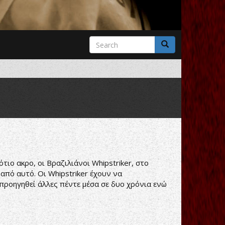
Search
form
Search
τιο ακρο, οι Βραζιλιάνοι Whipstriker, στο
 από αυτό. Οι Whipstriker έχουν να
 προηγηθεί άλλες πέντε μέσα σε δυο χρόνια ενώ