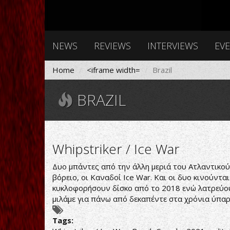
NEWS
REVIEWS
INTERVIEWS
EV
Home
<iframe width=
Brazil
BRAZIL
Whipstriker / Ice War
Δυο μπάντες από την άλλη μεριά του Ατλαντικού 
βόρειο, οι Καναδοί Ice War. Και οι δυο κινούντα
κυκλοφορήσουν δίσκο από το 2018 ενώ λατρεύουν 
μιλάμε για πάνω από δεκαπέντε στα χρόνια ύπαρ
Tags: