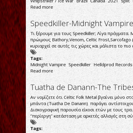
Whipstriker / Ice War
Brazil
Canada
2021
split
Read more
about
Whipstriker
/
Speedkiller-Midnight Vampir
Ice
War
Τι ξέρουμε για τους Speedkiller; Λίγα πράγματα.
πρώιμους Bathory,Venom, Celtic Frost,Sarcofago
κυριαρχεί σε αυτές τις χώρες και μάλιστα το πι
Tags:
Midnight Vampire
Speedkiller
Helldprod Records
Read more
about
Speedkiller-
Midnight
Tuatha de Danann-The Tribes
Vampire
Αν νομίζετε ότι Celtic Folk Metal βγαίνει μόνο 
μπάντα (Tuatha De Danann) παράγει αντίστοιχου
Δισκογραφική παρουσία είκοσι ετών με τους τρε
‘’περίεργη’’ κατάσταση με αρκετές αλλαγές στη σ
Tags: