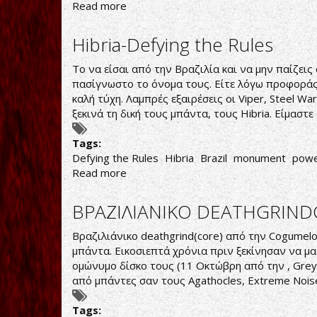
Read more
about
Vodu
‎–
Hibria-Defying the Rules
Seeds
Of
Το να είσαι από την Βραζιλία και να μην παίζει
Destruction
πασίγνωστο το όνομα τους. Είτε λόγω προφοράς, 
καλή τύχη. Λαμπρές εξαιρέσεις οι Viper, Steel Wa
ξεκινά τη δική τους μπάντα, τους Hibria. Είμασ
Tags:
Defying the Rules
Hibria
Brazil
monument
powe
Read more
about
Hibria-
Defying
ΒΡΑΖΙΛΙΑΝΙΚΟ DEATHGRIN
the
Rules
Βραζιλιάνικο deathgrind(core) από την Cogumelo
μπάντα. Εικοσιεπτά χρόνια πριν ξεκίνησαν να μ
ομώνυμο δίσκο τους (11 Οκτώβρη από την , Grey
από μπάντες σαν τους Agathocles, Extreme Noise
Tags: