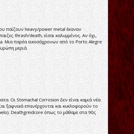
 που παίζουν heavy/power metal έκαναν
ιζες thrash/death, είσαι καλυμμένος. Αν όχι,
ngra. Μια παρέα εικοσάχρονων από το Porto Alegre
Ευρώπη μεριά.
τα. Οι Stomachal Corrosion δεν είναι καμιά νέα
 Και ξαφνικά επανέρχονται και κυκλοφορούν το
elo). Deathgrindcore όπως το μάθαμε στα 90ς