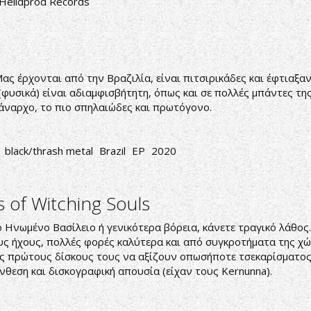
Helldprod Records
e
 Μας έρχονται από την Βραζιλία, είναι πιτσιρικάδες και έφτιαξα
 (φυσικά) είναι αδιαμφισβήτητη, όπως και σε πολλές μπάντες τη
ο άναρχο, το πιο σπηλαιώδες και πρωτόγονο.
black/thrash metal
Brazil
EP
2020
 of Witching Souls
στο Ηνωμένο Βασίλειο ή γενικότερα βόρεια, κάνετε τραγικό λάθος.
ς ήχους, πολλές φορές καλύτερα και από συγκροτήματα της χώ
ις πρώτους δίσκους τους να αξίζουν οπωσήποτε τσεκαρίσματος.
ύνθεση και δισκογραφική απουσία (είχαν τους Kernunna).