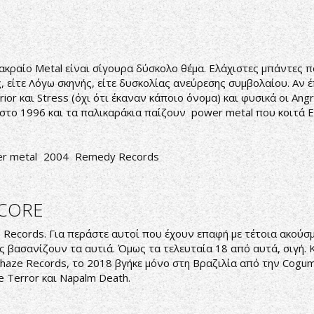
ς ακραίο Metal είναι σίγουρα δύσκολο θέμα. Ελάχιστες μπάντες
είτε Λόγω σκηνής, είτε δυσκολίας ανεύρεσης συμβολαίου. Αν έπα
rrior και Stress (όχι ότι έκαναν κάποιο όνομα) και φυσικά οι A
τε στο 1996 και τα παλικαράκια παίζουν power metal που κοιτά 
r metal
2004
Remedy Records
DCORE
 Records. Για περάστε αυτοί που έχουν επαφή με τέτοια ακούσμα
ας βασανίζουν τα αυτιά. Όμως τα τελευταία 18 από αυτά, σιγή.
haze Records, το 2018 βγήκε μόνο στη Βραζιλία από την Cogum
 Terror και Napalm Death.