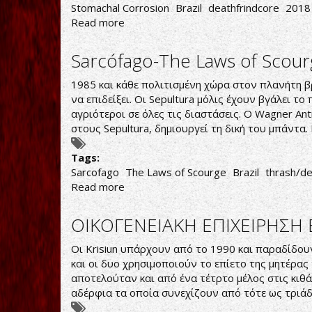
Stomachal Corrosion
Brazil
deathfrindcore
2018
Read more
about
ΒΡΑΖΙΛΙΑΝΙΚΟ
DEATHGRINDCORE
Sarcófago-The Laws of Scou
1985 και κάθε πολιτισμένη χώρα στον πλανήτη βρ
να επιδείξει. Οι Sepultura μόλις έχουν βγάλει τ
αγριότεροι σε όλες τις διαστάσεις. Ο Wagner An
στους Sepultura, δημιουργεί τη δική του μπάντα.
Tags:
Sarcofago
The Laws of Scourge
Brazil
thrash/de
Read more
about
Sarcófago-
The
ΟΙΚΟΓΕΝΕΙΑΚΗ ΕΠΙΧΕΙΡΗΣΗ 
Laws
of
Οι Krisiun υπάρχουν από το 1990 και παραδίδου
Scourge
και οι δυο χρησιμοποιούν το επίετο της μητέρα
αποτελούταν και από ένα τέτρτο μέλος στις κιθά
αδέρφια τα οποία συνεχίζουν από τότε ως τριάδ