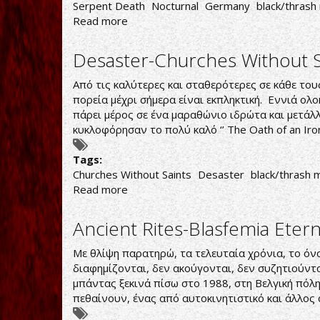
Serpent Death
Nocturnal
Germany
black/thrash
Read more
about
Nocturnal-
Serpent
Desaster-Churches Without S
Death
Από τις καλύτερες και σταθερότερες σε κάθε τους
πορεία μέχρι σήμερα είναι εκπληκτική. Εννιά ολ
πάρει μέρος σε ένα μαραθώνιο ιδρώτα και μετάλ
κυκλοφόρησαν το πολύ καλό ‘’ The Oath of an Iron 
Tags:
Churches Without Saints
Desaster
black/thrash 
Read more
about
Desaster-
Churches
Ancient Rites-Blasfemia Etern
Without
Saints
Με θλίψη παρατηρώ, τα τελευταία χρόνια, το όνο
διαφημίζονται, δεν ακούγονται, δεν συζητιούντα
μπάντας ξεκινά πίσω στο 1988, στη Βελγική πόλη 
πεθαίνουν, ένας από αυτοκινητιστικό και άλλος