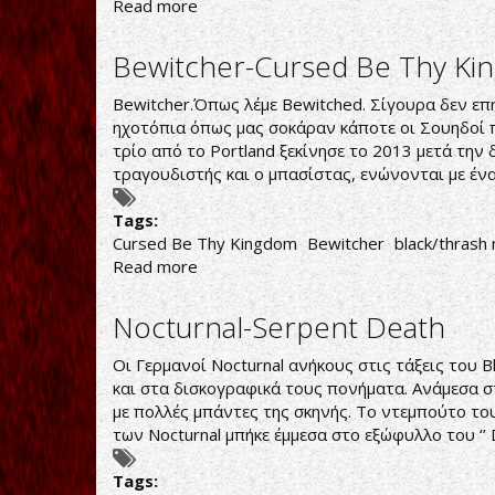
Read more
about
Nifelheim-
Nifelheim
Bewitcher-Cursed Be Thy K
Bewitcher.Όπως λέμε Bewitched. Σίγουρα δεν επ
ηχοτόπια όπως μας σοκάραν κάποτε οι Σουηδοί π
τρίο από το Portland ξεκίνησε το 2013 μετά την
τραγουδιστής και ο μπασίστας, ενώνονται με ένα
Tags:
Cursed Be Thy Kingdom
Bewitcher
black/thrash
Read more
about
Bewitcher-
Cursed
Nocturnal-Serpent Death
Be
Thy
Οι Γερμανοί Nocturnal ανήκους στις τάξεις του B
Kingdom
και στα δισκογραφικά τους πονήματα. Ανάμεσα σ
με πολλές μπάντες της σκηνής. Το ντεμπούτο του
των Nocturnal μπήκε έμμεσα στο εξώφυλλο του ‘’ 
Tags: