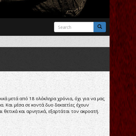
Search
form
Search
ικά μετά από 18 ολόκληρα χρόνια, όχι για να μας
α. Και μέσα σε κοντά δυο δεκαετίες έχουν
ι θετικά και αρνητικά, εξαρτάται τον ακροατή.