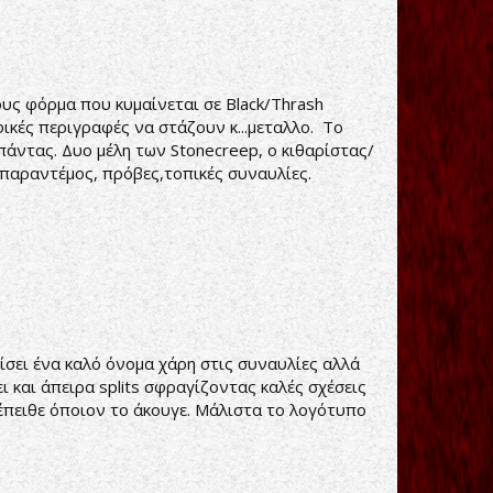
υς φόρμα που κυμαίνεται σε Black/Thrash
κές περιγραφές να στάζουν κ...μεταλλο. Το
μπάντας. Δυο μέλη των Stonecreep, ο κιθαρίστας/
 παραντέμος, πρόβες,τοπικές συναυλίες.
τίσει ένα καλό όνομα χάρη στις συναυλίες αλλά
 και άπειρα splits σφραγίζοντας καλές σχέσεις
υ έπειθε όποιον το άκουγε. Μάλιστα το λογότυπο