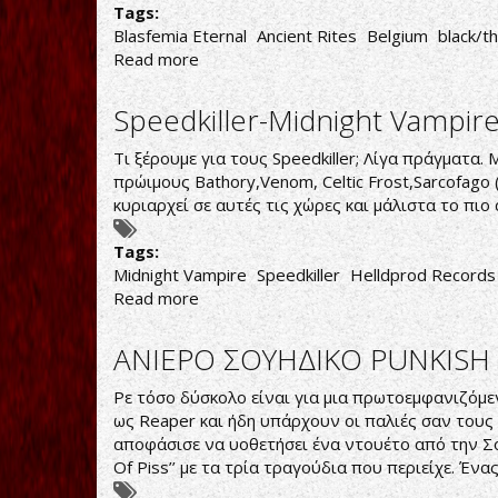
Tags:
Blasfemia Eternal
Ancient Rites
Belgium
black/t
Read more
about
Ancient
Rites-
Speedkiller-Midnight Vampir
Blasfemia
Eternal
Τι ξέρουμε για τους Speedkiller; Λίγα πράγματα.
πρώιμους Bathory,Venom, Celtic Frost,Sarcofago
κυριαρχεί σε αυτές τις χώρες και μάλιστα το πι
Tags:
Midnight Vampire
Speedkiller
Helldprod Records
Read more
about
Speedkiller-
Midnight
ΑΝΙΕΡΟ ΣΟΥΗΔΙΚΟ PUNKISH
Vampire
Ρε τόσο δύσκολο είναι για μια πρωτοεμφανιζόμε
ως Reaper και ήδη υπάρχουν οι παλιές σαν τους 
αποφάσισε να υοθετήσει ένα ντουέτο από την Σου
Of Piss’’ με τα τρία τραγούδια που περιείχε. Έν