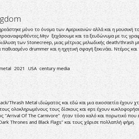
ingdom
ηρεάστηκε μόνο το όνομα των Αμερικανών αλλά και η μουσική το
ροαναφερθέντες.Μην ξεχάσουμε και τα ξευδώνυμα με τις γραφι
 διάλυση των Stonecreep, μιας μέτριας μελωδικής death/thrash 
 παθιασμένο drummer και η ηχητική σφαγή ξεκινάει. Ντέμος και
 metal
2021
USA
century media
lack/Thrash Metal ιδιώματος και εδώ και μια εικοσαετία έχουν χ
τους ολοκληρωμένους τους δίσκους και eps έχουν κυκλοφορήσει
ς ‘’Arrival Of The Carnivore’’ ήταν τόσο καλό και πορωτικό πο
Dark Thrones and Black Flags’’ και τους χάρισε πολλαπλή φήμη.