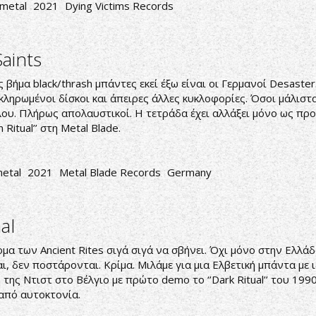
 metal
2021
Dying Victims Records
aints
 βήμα black/thrash μπάντες εκεί έξω είναι οι Γερμανοί Desast
οκληρωμένοι δίσκοι και άπειρες άλλες κυκλοφορίες. Όσοι μάλισ
λου. Πλήρως απολαυστικοί. Η τετράδα έχει αλλάξει μόνο ως πρ
Ritual’’ στη Metal Blade.
metal
2021
Metal Blade Records
Germany
al
μα των Ancient Rites σιγά σιγά να σβήνει. Όχι μόνο στην Ελλάδ
ι, δεν ποστάρονται. Κρίμα. Μιλάμε για μια Ελβετική μπάντα με 
της Ντιστ στο Βέλγιο με πρώτο demo το ‘’Dark Ritual’’ του 199
 από αυτοκτονία.