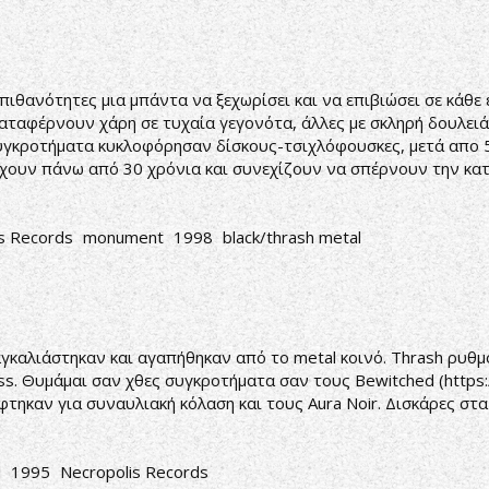
πιθανότητες μια μπάντα να ξεχωρίσει και να επιβιώσει σε κάθε ε
αταφέρνουν χάρη σε τυχαία γεγονότα, άλλες με σκληρή δουλειά
συγκροτήματα κυκλοφόρησαν δίσκους-τσιχλόφουσκες, μετά απο 
ρχουν πάνω από 30 χρόνια και συνεχίζουν να σπέρνουν την κα
s Records
monument
1998
black/thrash metal
αγκαλιάστηκαν και αγαπήθηκαν από το metal κοινό. Thrash ρυθμ
ess. Θυμάμαι σαν χθες συγκροτήματα σαν τους Bewitched (
https
φτηκαν για συναυλιακή κόλαση και τους Aura Noir. Δισκάρες στ
l
1995
Necropolis Records