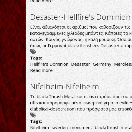
Read more
about
Crossover-
Miserere
Desaster-Hellfire's Dominion
Είναι αδιανόητοι οι αριθμοί που καθορίζουν τις 
καταγεγραμμένες χιλιάδες μπάντες. Κάποιες τα κ
αυτών. Κοινός γνώμονας, η καλή μουσική. Όσα 
όπως οι Γερμανοί black/thrashers Desaster υπά
Tags:
Hellfire's Dominion
Desaster
Germany
Merciles
Read more
about
Desaster-
Hellfire's
Nifelheim-Nifelheim
Dominion
To black/Thrash Metal και οι αντιπρόσωποι του 
riffs και παραμορφωμένα φωνητικά γεμάτα eviln
diabolical-desecration
) που πρόσφατα μας επισκέ
Tags:
Nifelheim
sweden
monument
black/thrash meta