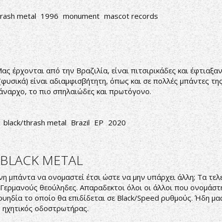
hrash metal
1996
monument
mascot records
e
 Μας έρχονται από την Βραζιλία, είναι πιτσιρικάδες και έφτιαξα
 (φυσικά) είναι αδιαμφισβήτητη, όπως και σε πολλές μπάντες τη
ο άναρχο, το πιο σπηλαιώδες και πρωτόγονο.
black/thrash metal
Brazil
EP
2020
 BLACK METAL
νη μπάντα να ονομαστεί έτσι ώστε να μην υπάρχει άλλη; Τα τε
Γερμανούς θεούληδες. Απαραδεκτοι όλοι οι άλλοι που ονομάστηκ
ηδία το οποίο θα επιδίδεται σε Black/Speed ρυθμούς. Ήδη μας
ας ηχητικός οδοστρωτήρας.