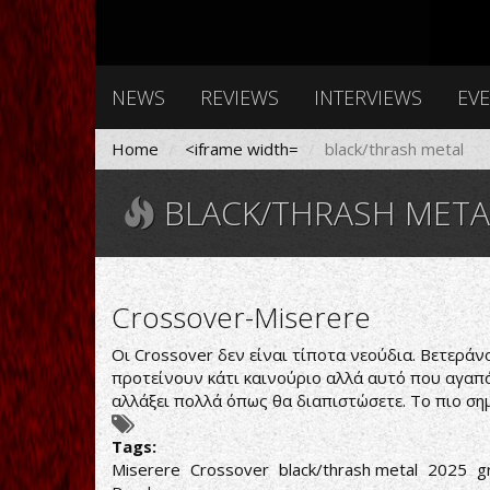
NEWS
REVIEWS
INTERVIEWS
EV
Home
<iframe width=
black/thrash metal
BLACK/THRASH META
Crossover-Miserere
Οι Crossover δεν είναι τίποτα νεούδια. Βετεράν
προτείνουν κάτι καινούριο αλλά αυτό που αγαπάν
αλλάξει πολλά όπως θα διαπιστώσετε. Το πιο σημ
Tags:
Miserere
Crossover
black/thrash metal
2025
g