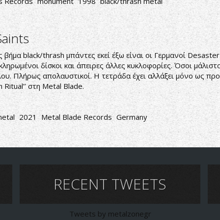
s Records
monument
1998
black/thrash metal
aints
 βήμα black/thrash μπάντες εκεί έξω είναι οι Γερμανοί Desast
οκληρωμένοι δίσκοι και άπειρες άλλες κυκλοφορίες. Όσοι μάλισ
λου. Πλήρως απολαυστικοί. Η τετράδα έχει αλλάξει μόνο ως πρ
Ritual’’ στη Metal Blade.
metal
2021
Metal Blade Records
Germany
RECENT TWEETS
Tweets by metalzonegr