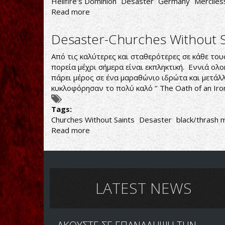
Hellfire's Dominion
Desaster
Germany
Merciles
Read more
about
Desaster-
Hellfire's
Desaster-Churches Without S
Dominion
Από τις καλύτερες και σταθερότερες σε κάθε τους
πορεία μέχρι σήμερα είναι εκπληκτική. Εννιά ολ
πάρει μέρος σε ένα μαραθώνιο ιδρώτα και μετάλ
κυκλοφόρησαν το πολύ καλό ‘’ The Oath of an Iron 
Tags:
Churches Without Saints
Desaster
black/thrash 
Read more
about
Desaster-
Churches
Without
Saints
LATEST NEWS