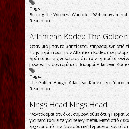
Tags:
Burning the Witches
Warlock
1984
heavy metal
Read more
about
Warlock-
Burning
Atlantean Kodex-The Golden B
the
Witches
Όταν μια μπάντα βαπτίζεται επηρεασμένη από τίτλ
Στην περίπτωση των Atlantean Kodex δεν μιλάμε 
Δράττομαι της ευκαιρίας ότι το ντεμπούτο κλείνε
μέλλον. Εν συντομία, οι Βαυαροί Atlantean Kode
Tags:
The Golden Bough
Atlantean Kodex
epic/doom m
Read more
about
Atlantean
Kodex-
Kings Head-Kings Head
The
Golden
Φαντάζομαι ότι όλοι συμφωνούμε ότι η Γερμανία 
Bough
για hard rock είτε για heavy metal. Μετά από δ
(A
έρχεται από την Νοτιοδυτική Γερμανία, κοντά στ