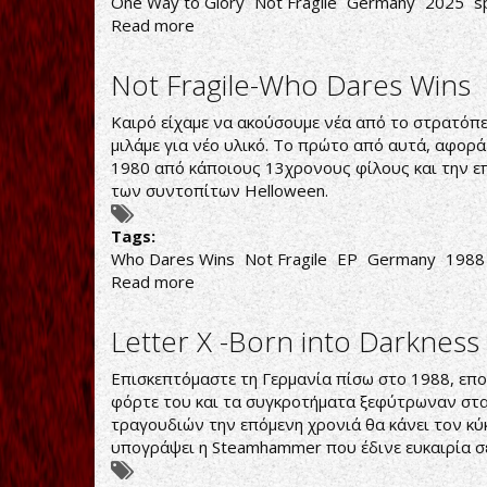
One Way to Glory
Not Fragile
Germany
2025
s
Read more
about
Not
Fragile-
Not Fragile-Who Dares Wins
One
Way
Καιρό είχαμε να ακούσουμε νέα από το στρατόπεδ
to
μιλάμε για νέο υλικό. Το πρώτο από αυτά, αφορ
Glory
1980 από κάποιους 13χρονους φίλους και την επο
των συντοπίτων Helloween.
Tags:
Who Dares Wins
Not Fragile
EP
Germany
1988
Read more
about
Not
Fragile-
Letter X -Born into Darkness
Who
Dares
Επισκεπτόμαστε τη Γερμανία πίσω στο 1988, εποχ
Wins
φόρτε του και τα συγκροτήματα ξεφύτρωναν στα 
τραγουδιών την επόμενη χρονιά θα κάνει τον κύ
υπογράψει η Steamhammer που έδινε ευκαιρία σε