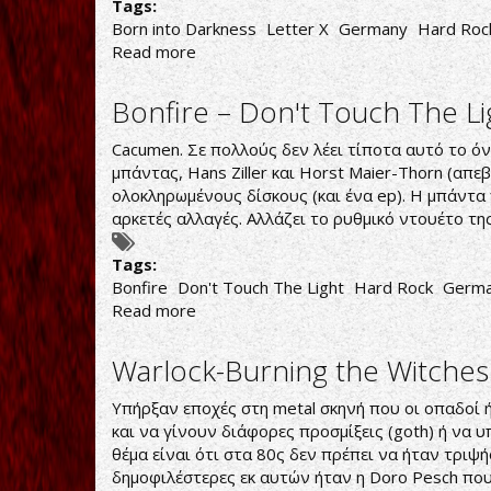
Tags:
Born into Darkness
Letter X
Germany
Hard Roc
Read more
about
Letter
X
Bonfire – Don't Touch The Li
-
Born
Cacumen. Σε πολλούς δεν λέει τίποτα αυτό το ό
into
μπάντας, Hans Ziller και Horst Maier-Thorn (απ
Darkness
ολοκληρωμένους δίσκους (και ένα ep). Η μπάντα
αρκετές αλλαγές. Αλλάζει το ρυθμικό ντουέτο της
Tags:
Bonfire
Don't Touch The Light
Hard Rock
Germ
Read more
about
Bonfire
–
Warlock-Burning the Witches
Don't
Touch
Υπήρξαν εποχές στη metal σκηνή που οι οπαδοί
The
και να γίνουν διάφορες προσμίξεις (goth) ή να 
Light
θέμα είναι ότι στα 80ς δεν πρέπει να ήταν τριψ
δημοφιλέστερες εκ αυτών ήταν η Doro Pesch που