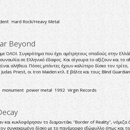
dent
Hard Rock/Heavy Metal
Far Beyond
πάμε ΟΛΟΙ. Συγκρότημα που έχει αμέτρητους οπαδούς στην Ελλάδ
υ συναυλία σε Ελληνικό έδαφος. Και σίγουρα το αξίζουν και το
ίναι αλήθεια. Πόσες μπάντες έχουν καλύτερο δίσκο τον τρίτο, 
udas Priest, οι Iron Maiden κτλ. Ε βάλτε και τους Blind Guardian
monument
power metal
1992
Virgin Records
Decay
και κυκλοφόρησαν το διαμαντάκι ''Border of Reality'', νόμιζα 
τον συγκεκριμένο δίσκο με το πανέμορφο εξώφυλλο όπως και το