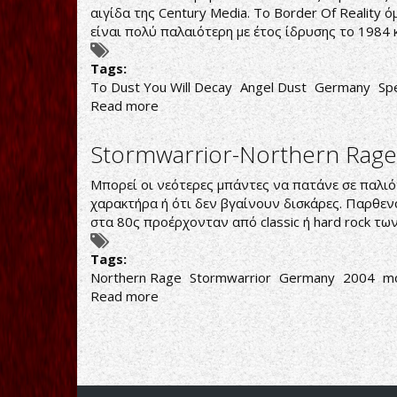
αιγίδα της Century Media. To Border Of Reality
είναι πολύ παλαιότερη με έτος ίδρυσης το 1984 
Tags:
To Dust You Will Decay
Angel Dust
Germany
Sp
Read more
about
Angel
Dust-
Stormwarrior-Northern Rage
To
Dust
Μπορεί οι νεότερες μπάντες να πατάνε σε παλιότ
You
χαρακτήρα ή ότι δεν βγαίνουν δισκάρες. Παρθεν
Will
στα 80ς προέρχονταν από classic ή hard rock τω
Decay
Tags:
Northern Rage
Stormwarrior
Germany
2004
m
Read more
about
Stormwarrior-
Northern
Rage