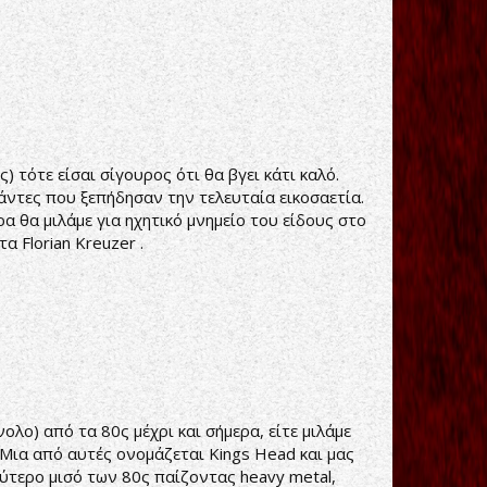
 τότε είσαι σίγουρος ότι θα βγει κάτι καλό.
πάντες που ξεπήδησαν την τελευταία εικοσαετία.
ρα θα μιλάμε για ηχητικό μνημείο του είδους στο
 Florian Kreuzer .
λο) από τα 80ς μέχρι και σήμερα, είτε μιλάμε
 Μια από αυτές ονομάζεται Kings Head και μας
εύτερο μισό των 80ς παίζοντας heavy metal,