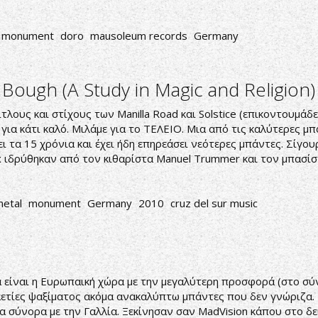
monument
doro
mausoleum records
Germany
ough (A Study in Magic and Religion)
ους και στίχους των Manilla Road και Solstice (επικοντουμάδες)
για κάτι καλό. Μιλάμε για το ΤΕΛΕΙΟ. Μια από τις καλύτερες μ
ι τα 15 χρόνια και έχει ήδη επηρεάσει νεότερες μπάντες. Σίγου
x ιδρύθηκαν από τον κιθαρίστα Manuel Trummer και τον μπασίστα
etal
monument
Germany
2010
cruz del sur music
είναι η Ευρωπαική χώρα με την μεγαλύτερη προσφορά (στο σύνο
εκαετίες ψαξίματος ακόμα ανακαλύπτω μπάντες που δεν γνώριζα.
α σύνορα με την Γαλλία. Ξεκίνησαν σαν MadVision κάπου στο δ