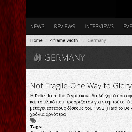
NEWS
REVIEWS
INTERVIEWS
EV
Home
<iframe width=
Germany
GERMANY
Not Fragile-One Way to Glory
Η Relics from the Crypt έκανε διπλή ζημιά όσο
και το υλικό που προοριζόταν για ντεμπούτο. Ο 
μεταγενέστερους δίσκους του 1992 (Hard to Be A
χρόνια αργότερα.
Tags: