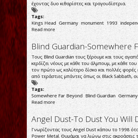
Study
έχοντας δυο κιθαρίστες και τραγουδίστρια.
in
Magic
Tags:
and
Kings Head
Germany
monument
1993
indepen
Religion)
Read more
about
Kings
Head-
Blind Guardian-Somewhere 
Kings
Head
Τους Blind Guardian τους ξέρουμε και τους αγα
κερδίζει νέους με κάθε του άλμπουμ, με κάθε το
τον πρώτο ως καλύτερο δίσκο και πολλές φορές ε
από τεράστιες μπάντες όπως οι Black Sabbath, οι J
Tags:
Somewhere Far Beyond
Blind Guardian
Germany
Read more
about
Blind
Guardian-
Angel Dust-To Dust You Will 
Somewhere
Far
Γνωρίζοντας τους Angel Dust κάπου το 1998 όταν 
Beyond
Power Metal. Θυμάμαι να λιώνω στις ακροάσεις 