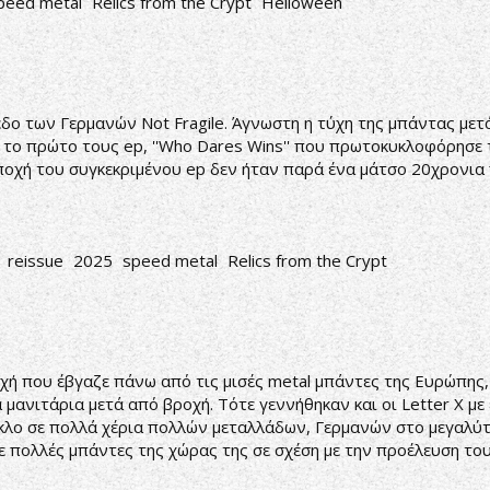
peed metal
Relics from the Crypt
Helloween
ο των Γερμανών Not Fragile. Άγνωστη η τύχη της μπάντας μετά
ά το πρώτο τους ep, ''Who Dares Wins'' που πρωτοκυκλοφόρησε 
χή του συγκεκριμένου ep δεν ήταν παρά ένα μάτσο 20χρονια που
reissue
2025
speed metal
Relics from the Crypt
ή που έβγαζε πάνω από τις μισές metal μπάντες της Ευρώπης, σ
μανιτάρια μετά από βροχή. Τότε γεννήθηκαν και οι Letter X μ
κλο σε πολλά χέρια πολλών μεταλλάδων, Γερμανών στο μεγαλύτε
 πολλές μπάντες της χώρας της σε σχέση με την προέλευση του