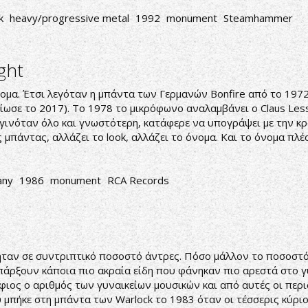
k
heavy/progressive metal
1992
monument
Steamhammer
ght
νομα. Έτσι λεγόταν η μπάντα των Γερμανών Bonfire από το 1972
εβίωσε το 2017). Το 1978 το μικρόφωνο αναλαμβάνει ο Claus L
 γινόταν όλο και γνωστότερη, κατάφερε να υπογράψει με την κρ
 μπάντας, αλλάζει το look, αλλάζει το όνομα. Και το όνομα πλέο
any
1986
monument
RCA Records
 ήταν σε συντριπτικό ποσοστό άντρες. Πόσο μάλλον το ποσοστό
υπάρξουν κάποια πιο ακραία είδη που φάνηκαν πιο αρεστά στο γ
ήφιος ο αριθμός των γυναικείων μουσικών και από αυτές οι πε
 μπήκε στη μπάντα των Warlock το 1983 όταν οι τέσσερις κύρι