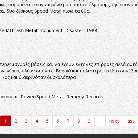
 όμως παραμένει το αγαπημένο μου από τα άλμπουμς της επανασύ
και δυο δίσκους Speed Metal πίσω τα 80ς.
eed/Thrash Metal
monument
Disaster
1988
ερες,ισχυρές βάσεις και να έχουν έντονες επιρροές αλλά αυτό 
ογενέσεις πλέον σπάνιες. Βασικά και παλιότερα το ίδιο συνέβα
ν 70ς και διακρινόταν δυσκολότερα.
onument
Power/Speed Metal
Remedy Records
1
2
3
4
5
6
7
8
9
…
next
last