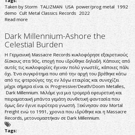
Tags:
Taken by Storm
TALIZMAN
USA
power/prog metal
1992
demo
Cult Metal Classics Records
2022
Read more
about
Talizman-
Taken
Dark Millennium-Ashore the
by
Celestial Burden
Storm
Η Γερμανική Massacre Records κυκλοφόρησε εξαιρετικούς
δίσκους στα 90ς, εποχή που ιδρύθηκε δηλαδή. Κάποιες από
αυτές τις κυκλοφορίες έγιναν πολύ γνωστές, κάποιες πάλι
όχι. Ένα συγκρότημα που από την αρχή του βρέθηκε κάτω
από τις φτερούγες της εν λόγω εταιρίας και συνεχίζει
μέχρι σήμερα είναι οι Progressive/Death/Doom Metalles,
Dark Millennium. Μιλάμε για μια τρομερά εφευρετική και
πειραματαική μπάντα γεμάτη συνθετική φαντασία που
όμως δεν έγινε ευρύτερα γνωστή. Ξεκίνησαν σαν Mortal
Freight ενώ το 1991, χρονια που ιδρύθηκε και η Massacre
Records, μετονομαστήκαν σε Dark Millennium.
Tags: