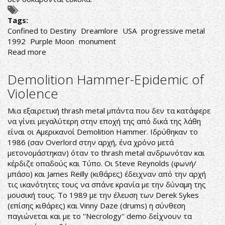
Tags:
Confined to Destiny
Dreamlore
USA
progressive metal
1992
Purple Moon
monument
Read more
about
Dreamlore-
Confined
Demolition Hammer-Epidemic of
to
Violence
Destiny
Μια εξαιρετική thrash metal μπάντα που δεν τα κατάφερε
να γίνει μεγαλύτερη στην εποχή της από δικά της λάθη
είναι οι Αμερικανοί Demolition Hammer. Ιδρύθηκαν το
1986 (σαν Overlord στην αρχή, ένα χρόνο μετά
μετονομάστηκαν) όταν το thrash metal ανδρωνόταν και
κέρδιζε οπαδούς και Τύπο. Οι Steve Reynolds (φωνή/
μπάσο) και James Reilly (κιθάρες) έδειχναν από την αρχή
τις ικανότητες τους να σπάνε κρανία με την δύναμη της
μουσική τους. Το 1989 με την έλευση των Derek Sykes
(επίσης κιθάρες) και Vinny Daze (drums) η σύνθεση
παγιώνεται και με το ''Necrology'' demo δείχνουν τα