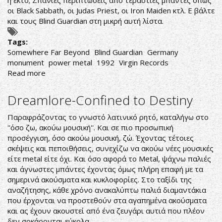
ή έκτο; Σπάνιες περιπτώσεις από τεράστιες μπάντες όπως
οι Black Sabbath, οι Judas Priest, οι Iron Maiden κτλ. Ε βάλτε
και τους Blind Guardian στη μικρή αυτή λίστα.
Tags:
Somewhere Far Beyond
Blind Guardian
Germany
monument
power metal
1992
Virgin Records
Read more
about
Blind
Guardian-
Dreamlore-Confined to Destiny
Somewhere
Far
Παραφράζοντας το γνωστό λατινικό ρητό, καταλήγω στο
Beyond
''όσο ζω, ακούω μουσική''. Και σε πιο προσωπική
προσέγγιση, όσο ακούω μουσική, ζώ. Έχοντας τέτοιες
σκέψεις και πεποιθήσεις, συνεχίζω να ακούω νέες μουσικές
είτε metal είτε όχι. Και όσο αφορά το Metal, ψάχνω παλιές
και άγνωστες μπάντες έχοντας όμως πλήρη επαφή με τα
σημερινά ακούσματα και κυκλοφορίες. Στο ταξίδι της
αναζήτησης, κάθε χρόνο ανακαλύπτω παλιά διαμαντάκια
που έρχονται να προστεθούν στα αγαπημένα ακούσματα
και ας έχουν ακουστεί από ένα ζευγάρι αυτιά που πλέον
δεν σοκάρονται εύκολα.