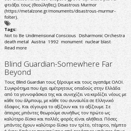
φτιάξει τους (θεούληθες) Disastrous Murmor
(
https://metalzone.gr/monuments/disastrous-murmur-
folter
).
Tags:
Not to Be Undimensional Conscious
Disharmonic Orchestra
death metal
Austria
1992
monument
nuclear blast
Read more
about
Disharmonic
Orchestra-
Blind Guardian-Somewhere Far
Not
Beyond
to
Be
Τους Blind Guardian τους ξέρουμε και τους αγαπάμε ΟΛΟΙ.
Undimensional
Συγκρότημα που έχει αμέτρητους οπαδούς στην Ελλάδα
Conscious
από τα γεννοφάσκια της και συνεχίζει να κερδίζει νέους με
κάθε του άλμπουμ, με κάθε του συναυλία σε Ελληνικό
έδαφος. Και σίγουρα το αξίζουν και το αξίζουμε. Σε
άπειρες μπάντες θεωρούμε συνήθως τον πρώτο ως
καλύτερο δίσκο και πολλές φορές είναι αλήθεια. Πόσες
μπάντες έχουν καλύτερο δίσκο τον τρίτο, τέταρτο, πέμπτο