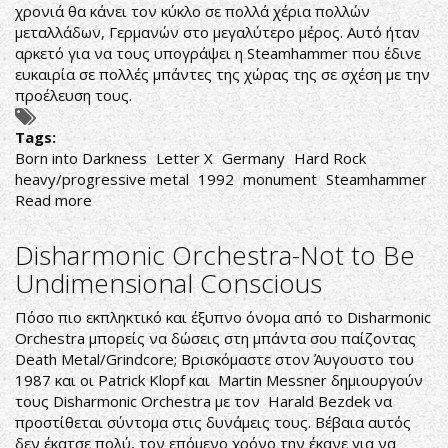
χρονιά θα κάνει τον κύκλο σε πολλά χέρια πολλών
μεταλλάδων, Γερμανών στο μεγαλύτερο μέρος. Αυτό ήταν
αρκετό για να τους υπογράψει η Steamhammer που έδινε
ευκαιρία σε πολλές μπάντες της χώρας της σε σχέση με την
προέλευση τους.
Tags:
Born into Darkness
Letter X
Germany
Hard Rock
heavy/progressive metal
1992
monument
Steamhammer
Read more
about
Letter
X
Disharmonic Orchestra-Not to Be
-
Undimensional Conscious
Born
into
Πόσο πιο εκπληκτικό και έξυπνο όνομα από το Disharmonic
Darkness
Orchestra μπορείς να δώσεις στη μπάντα σου παίζοντας
Death Metal/Grindcore; Βρισκόμαστε στον Άυγουστο του
1987 και οι Patrick Klopf και Martin Messner δημιουργούν
τους Disharmonic Orchestra με τον Harald Bezdek να
προστίθεται σύντομα στις δυνάμεις τους. Βέβαια αυτός
δεν έκατσε πολύ, τον επόμενο χρόνο την έκανε για να