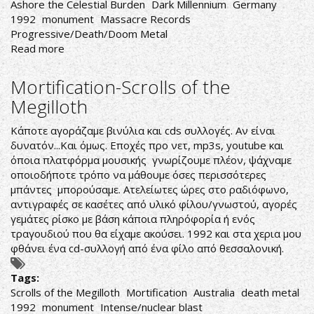
Ashore the Celestial Burden
Dark Millennium
Germany
1992
monument
Massacre Records
Progressive/Death/Doom Metal
Read more
about
Dark
Millennium-
Mortification-Scrolls of the
Ashore
Megilloth
the
Celestial
Κάποτε αγοράζαμε βινύλια και cds συλλογές. Αν είναι
Burden
δυνατόν...Και όμως. Εποχές προ νετ, mp3s, youtube και
όποια πλατφόρμα μουσικής γνωρίζουμε πλέον, ψάχναμε
οποιοδήποτε τρόπο να μάθουμε όσες περισσότερες
μπάντες μπορούσαμε. Ατελείωτες ώρες στο ραδιόφωνο,
αντιγραφές σε κασέτες από υλικό φίλου/γνωστού, αγορές
γεμάτες ρίσκο με βάση κάποια πληρόφορία ή ενός
τραγουδιού που θα είχαμε ακούσει. 1992 και στα χερια μου
φθάνει ένα cd-συλλογή από ένα φίλο από θεσσαλονική.
Tags:
Scrolls of the Megilloth
Mortification
Australia
death metal
1992
monument
Intense/nuclear blast