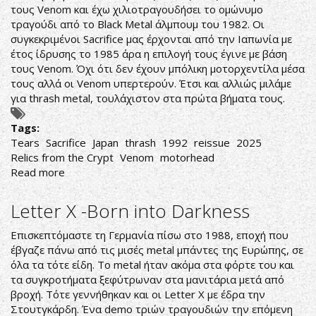
τους Venom και έχω χιλιοτραγουδήσει το ομώνυμο
τραγούδι από το Black Metal άλμπουμ του 1982. Οι
συγκεκριμένοι Sacrifice μας έρχονται από την Ιαπωνία με
έτος ίδρυσης το 1985 άρα η επιλογή τους έγινε με βάση
τους Venom. Όχι ότι δεν έχουν μπόλικη μοτορχεντίλα μέσα
τους αλλά οι Venom υπερτερούν. Έτσι και αλλιώς μιλάμε
για thrash metal, τουλάχιστον στα πρώτα βήματα τους.
Tags:
Tears
Sacrifice
Japan
thrash
1992
reissue
2025
Relics from the Crypt
Venom
motorhead
Read more
about
Sacrifice-
Tears
Letter X -Born into Darkness
Επισκεπτόμαστε τη Γερμανία πίσω στο 1988, εποχή που
έβγαζε πάνω από τις μισές metal μπάντες της Ευρώπης, σε
όλα τα τότε είδη. Το metal ήταν ακόμα στα φόρτε του και
τα συγκροτήματα ξεφύτρωναν στα μανιτάρια μετά από
βροχή. Τότε γεννήθηκαν και οι Letter X με έδρα την
Στουτγκάρδη. Ένα demo τριών τραγουδιών την επόμενη