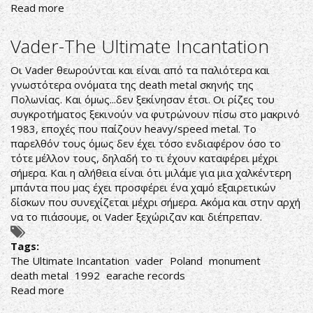
Read more
about
Mortification-
Scrolls
Vader-The Ultimate Incantation
of
the
Οι Vader θεωρούνται και είναι από τα παλιότερα και
Megilloth
γνωστότερα ονόματα της death metal σκηνής της
Πολωνίας. Και όμως...δεν ξεκίνησαν έτσι. Οι ρίζες του
συγκροτήματος ξεκινούν να φυτρώνουν πίσω στο μακρινό
1983, εποχές που παίζουν heavy/speed metal. Το
παρελθόν τους όμως δεν έχει τόσο ενδιαφέρον όσο το
τότε μέλλον τους, δηλαδή το τι έχουν καταφέρει μέχρι
σήμερα. Και η αλήθεια είναι ότι μιλάμε για μια χαλκέντερη
μπάντα που μας έχει προσφέρει ένα χαμό εξαιρετικών
δίσκων που συνεχίζεται μέχρι σήμερα. Ακόμα και στην αρχή
να το πιάσουμε, οι Vader ξεχώριζαν και διέπρεπαν.
Tags:
The Ultimate Incantation
vader
Poland
monument
death metal
1992
earache records
Read more
about
Vader-