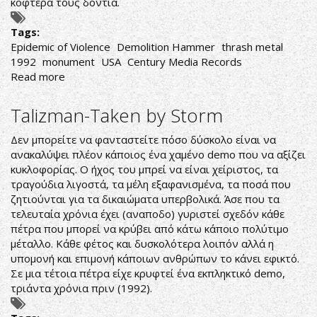
κοφτερά τους δόντια.
Tags:
Epidemic of Violence
Demolition Hammer
thrash metal
1992
monument
USA
Century Media Records
Read more
about
Demolition
Hammer-
Talizman-Taken by Storm
Epidemic
of
Δεν μπορείτε να φανταστείτε πόσο δύσκολο είναι να
Violence
ανακαλύψει πλέον κάποιος ένα χαμένο demo που να αξίζει
κυκλοφορίας. Ο ήχος του μπρεί να είναι χείριστος, τα
τραγούδια λιγοστά, τα μέλη εξαφανισμένα, τα ποσά που
ζητιούνται για τα δικαιώματα υπερβολικά. Άσε που τα
τελευταία χρόνια έχει (αναποδο) γυριστεί σχεδόν κάθε
πέτρα που μπορεί να κρύβει από κάτω κάποιο πολύτιμο
μέταλλο. Κάθε φέτος και δυσκολότερα λοιπόν αλλά η
υπομονή και επιμονή κάποιων ανθρώπων το κάνει εφικτό.
Σε μια τέτοια πέτρα είχε κρυφτεί ένα εκπληκτικό demo,
τριάντα χρόνια πριν (1992).