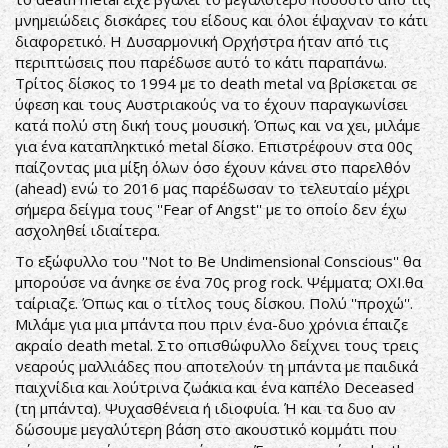
μνημειώδεις δισκάρες του είδους και όλοι έψαχναν το κάτι
διαφορετικό. Η Δυσαρμονική Ορχήστρα ήταν από τις
περιπτώσεις που παρέδωσε αυτό το κάτι παραπάνω.
Τρίτος δίσκος το 1994 με το death metal να βρίσκεται σε
ύφεση και τους Αυστριακούς να το έχουν παραγκωνίσει
κατά πολύ στη δική τους μουσική. Όπως και να χει, μιλάμε
για ένα καταπληκτικό metal δίσκο. Επιστρέφουν στα 00ς
παίζοντας μια μίξη όλων όσο έχουν κάνει στο παρελθόν
(ahead) ενώ το 2016 μας παρέδωσαν το τελευταίο μέχρι
σήμερα δείγμα τους ''Fear of Angst'' με το οποίο δεν έχω
ασχοληθεί ιδιαίτερα.
Το εξώφυλλο του ''Not to Be Undimensional Conscious'' θα
μπορούσε να άνηκε σε ένα 70ς prog rock. Ψέμματα; OXI.θα
ταίριαζε. Όπως και ο τίτλος τους δίσκου. Πολύ ''προχώ''.
Μιλάμε για μια μπάντα που πριν ένα-δυο χρόνια έπαιζε
ακραίο death metal. Στο οπισθώφυλλο δείχνει τους τρεις
νεαρούς μαλλιάδες που αποτελούν τη μπάντα με παιδικά
παιχνίδια και λούτρινα ζωάκια και ένα καπέλο Deceased
(τη μπάντα). Ψυχασθένεια ή ιδιοφυία. Ή και τα δυο αν
δώσουμε μεγαλύτερη βάση στο ακουστικό κομμάτι που