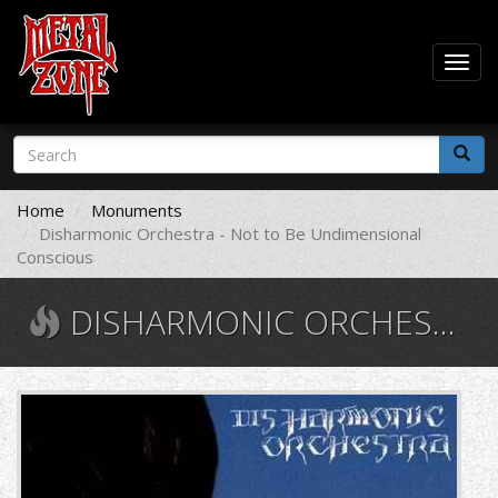
Togg
navig
Skip
Search
to
form
main
Search
content
Home
Monuments
Disharmonic Orchestra - Not to Be Undimensional
Conscious
DISHARMONIC ORCHESTRA - NOT TO BE UNDIMENSIONAL CONSCIOUS
9432.jpg