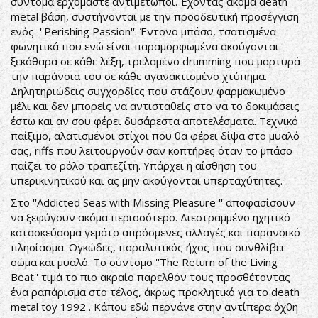
σύντομα ερχόμαστε αντιμέτωποι. Έχοντας ακόμα death
metal βάση, συστήνονται με την προοδευτική προσέγγιση
ενός ''Perishing Passion''. Έντονο μπάσο, τσατισμένα
φωνητικά που ενώ είναι παραμορφωμένα ακούγονται
ξεκάθαρα σε κάθε λέξη, τρελαμένο drumming που μαρτυρά
την παράνοια του σε κάθε αγανακτισμένο χτύπημα.
Δηλητηριώδεις συγχορδίες που στάζουν φαρμακωμένο
μέλι και δεν μπορείς να αντισταθείς στο να το δοκιμάσεις
έστω και αν σου φέρει δυσάρεστα αποτελέσματα. Τεχνικό
παίξιμο, αλατισμένοι στίχοι που θα φέρει δίψα στο μυαλό
σας, riffs που λειτουργούν σαν κοπτήρες όταν το μπάσο
παίζει το ρόλο τραπεζίτη. Υπάρχει η αίσθηση του
υπερικινητικού και ας μην ακούγονται υπερταχύτητες.
Στο ''Addicted Seas with Missing Pleasure '' αποφασίσουν
να ξεφύγουν ακόμα περισσότερο. Διεστραμμένο ηχητικό
κατασκεύασμα γεμάτο απρόσμενες αλλαγές και παρανοικό
πλησίασμα. Ογκώδες, παραλυτικός ήχος που συνθλίβει
σώμα και μυαλό. Το σύντομο ''The Return of the Living
Beat'' τιμά το πιο ακραίο παρελθόν τους προσθέτοντας
ένα ραπάρισμα στο τέλος, άκρως προκλητικό για το death
metal toy 1992 . Κάπου εδώ περνάνε στην αντίπερα όχθη