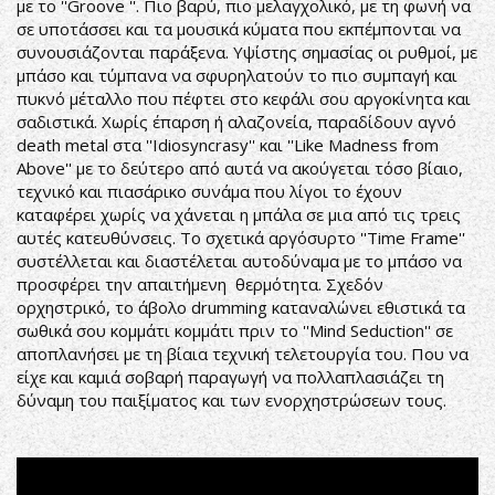
με το ''Groove ''. Πιο βαρύ, πιο μελαγχολικό, με τη φωνή να
σε υποτάσσει και τα μουσικά κύματα που εκπέμπονται να
συνουσιάζονται παράξενα. Υψίστης σημασίας οι ρυθμοί, με
μπάσο και τύμπανα να σφυρηλατούν το πιο συμπαγή και
πυκνό μέταλλο που πέφτει στο κεφάλι σου αργοκίνητα και
σαδιστικά. Χωρίς έπαρση ή αλαζονεία, παραδίδουν αγνό
death metal στα ''Idiosyncrasy'' και ''Like Madness from
Above'' με το δεύτερο από αυτά να ακούγεται τόσο βίαιο,
τεχνικό και πιασάρικο συνάμα που λίγοι το έχουν
καταφέρει χωρίς να χάνεται η μπάλα σε μια από τις τρεις
αυτές κατευθύνσεις. Το σχετικά αργόσυρτο ''Time Frame''
συστέλλεται και διαστέλεται αυτοδύναμα με το μπάσο να
προσφέρει την απαιτήμενη θερμότητα. Σχεδόν
ορχηστρικό, το άβολο drumming καταναλώνει εθιστικά τα
σωθικά σου κομμάτι κομμάτι πριν το ''Mind Seduction'' σε
αποπλανήσει με τη βίαια τεχνική τελετουργία του. Που να
είχε και καμιά σοβαρή παραγωγή να πολλαπλασιάζει τη
δύναμη του παιξίματος και των ενορχηστρώσεων τους.