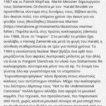
1987 και οι Patrick Klopf και Martin Messner δημιουργούν
τους Disharmonic Orchestra με τον Harald Bezdek να
προστίθεται σύντομα στις δυνάμεις τους. Βέβαια αυτός
δεν έκατσε πολύ, τον επόμενο χρόνο την έκανε για να
φτιάξει τους (θεούληθες) Disastrous Murmor
(
https://metalzone.gr/monuments/disastrous-murmur-
folter
). Παρόλα αυτά, στις πρώτες κυκλοφορίες (demos)
του 1988, δίνει το ''παρών''. Στο μεταξύ το μπάσο έχει
αναλάβει ο Herwig Zamernik και μετά τη φυγή του Harald, η
σύνθεση σταθεροποιείται σε τρίο για πολλά χρόνια. Το
1989 η νεοσύστατη Nuclear Blast βγάζει ένα split που
μοιράζονται δυο ακραίες Αυστριακές μπάντες με την άλλη
να είναι οι Pungent Stench και το υλικό των Disharmonic θα
κυκλοφορήσει σύντομα και μόνο του σε ep. Το όνομα του
γίνεται όλο και γνωστότερο και το ντεμπούτο
''Expositionsprophylaxe'' κάνει θραύση στους κλειστούς
κύκλους των αντίστοιχων οπαδών. Μέχρι την κυκλοφορία
του δεύτερου άλμπουμ τους ''Not to Be Undimensional
Conscious'' πολλά έχουν αλλάξει όσο αφορά το μουσικό
κομμάτι. Πιο τεχνικοί, πιο προοδευτικοί, πιο παρανοικοί
από ποτέ, χωρίς κανένα μουσικό σύνορο σε μια εποχή που
το death metal είχε βγάλει το μεγαλύτερο ποσοστό από τις