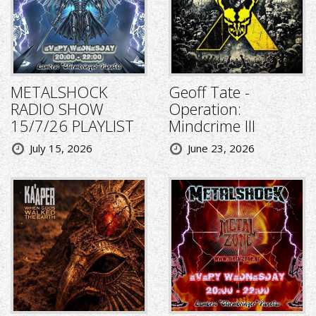
METALSHOCK
Geoff Tate -
RADIO SHOW
Operation:
15/7/26 PLAYLIST
Mindcrime III
July 15, 2026
June 23, 2026