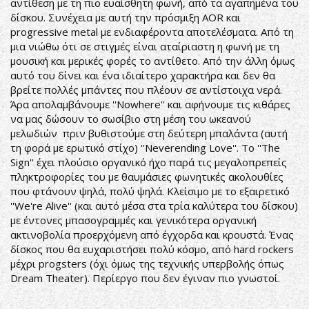
αντίθεση με τη πιο ευαίσθητη φωνή, από τα αγαπημένα του
δίσκου. Συνέχεια με αυτή την πρόσμιξη AOR και
progressive metal με ενδιαφέροντα αποτελέσματα. Από τη
μια νιώθω ότι σε στιγμές είναι αταίριαστη η φωνή με τη
μουσική και μερικές φορές το αντίθετο. Από την άλλη όμως
αυτό του δίνει και ένα ιδιαίτερο χαρακτήρα και δεν θα
βρείτε πολλές μπάντες που πλέουν σε αντίστοιχα νερά.
Άρα απολαμβάνουμε ''Nowhere'' και αφήνουμε τις κιθάρες
να μας δώσουν το σωσίβιο στη μέση του ωκεανού
μελωδιών πριν βυθιστούμε στη δεύτερη μπαλάντα (αυτή
τη φορά με ερωτικό στίχο) ''Neverending Love''. Το ''The
Sign'' έχει πλούσιο οργανικό ήχο παρά τις μεγαλοπρεπείς
πληκτροφορίες του με θαυμάσιες φωνητικές ακολουθίες
που φτάνουν ψηλά, πολύ ψηλά. Κλείσιμο με το εξαιρετικό
''We're Alive'' (και αυτό μέσα στα τρία καλύτερα του δίσκου)
με έντονες μπασογραμμές και γενικότερα οργανική
ακτινοβολία προερχόμενη από έγχορδα και κρουστά. Ένας
δίσκος που θα ευχαριστήσει πολύ κόσμο, από hard rockers
μέχρι progsters (όχι όμως της τεχνικής υπερβολής όπως
Dream Theater). Περίεργο που δεν έγιναν πιο γνωστοί.