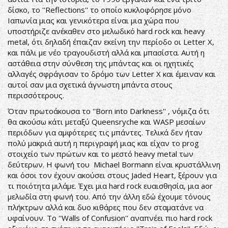
δίσκο, το ''Reflections'' το οποίο κυκλοφόρησε μόνο
Ιαπωνία μιας και γενικότερα είναι μια χώρα που
υποστήριζε ανέκαθεν στο μελωδικό hard rock και heavy
metal, ότι δηλαδή έπαιζαν εκείνη την περίοδο οι Letter X,
και πάλι με νέο τραγουδιστή αλλά και μπασίστα. Αυτή η
αστάθεια στην σύνθεση της μπάντας και οι ηχητικές
αλλαγές σφράγισαν το δρόμο των Letter X και έμειναν και
αυτοί σαν μια σχετικά άγνωστη μπάντα στους
περισσότερους.
Όταν πρωτοάκουσα το ''Born into Darkness'' , νόμιζα ότι
θα ακούσω κάτι μεταξύ Queensryche και WASP μεσαίων
περιόδων για αμφότερες τις μπάντες. Τελικά δεν ήταν
πολύ μακριά αυτή η περιγραφή μιας και είχαν το prog
στοιχείο των πρώτων και το μεστό heavy metal των
δεύτερων. Η φωνή του Michael Bormann είναι κρυστάλλινη
και όσοι τον έχουν ακούσει στους Jaded Heart, ξέρουν για
τι ποιότητα μιλάμε. Έχει μια hard rock ευαισθησία, μια aor
μελωδία στη φωνή του. Από την άλλη εδώ έχουμε τόνους
πλήκτρων αλλά και δυο κιθάρες που δεν σταματάνε να
υφαίνουν. Το ''Walls of Confusion'' αναπνέει πιο hard rock