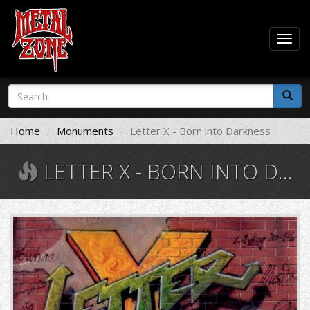
Togg
navig
Skip
Search
to
form
main
Search
content
Home
Monuments
Letter X - Born into Darkness
LETTER X - BORN INTO DARKNESS
61043.jpg