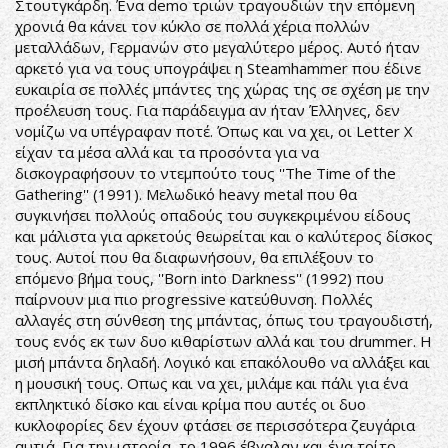
Στουτγκάρδη. Ένα demo τριών τραγουδιών την επόμενη
χρονιά θα κάνει τον κύκλο σε πολλά χέρια πολλών
μεταλλάδων, Γερμανών στο μεγαλύτερο μέρος. Αυτό ήταν
αρκετό για να τους υπογράψει η Steamhammer που έδινε
ευκαιρία σε πολλές μπάντες της χώρας της σε σχέση με την
προέλευση τους. Για παράδειγμα αν ήταν Έλληνες, δεν
νομίζω να υπέγραφαν ποτέ. Όπως και να χει, οι Letter X
είχαν τα μέσα αλλά και τα προσόντα για να
δισκογραφήσουν το ντεμπούτο τους ''The Time of the
Gathering'' (1991). Μελωδικό heavy metal που θα
συγκινήσει πολλούς οπαδούς του συγκεκριμένου είδους
και μάλιστα για αρκετούς θεωρείται και ο καλύτερος δίσκος
τους. Αυτοί που θα διαφωνήσουν, θα επιλέξουν το
επόμενο βήμα τους, ''Born into Darkness'' (1992) που
παίρνουν μια πιο progressive κατεύθυνση. Πολλές
αλλαγές στη σύνθεση της μπάντας, όπως του τραγουδιστή,
τους ενός εκ των δυο κιθαρίστων αλλά και του drummer. Η
μισή μπάντα δηλαδή. Λογικό και επακόλουθο να αλλάξει και
η μουσική τους. Οπως και να χει, μιλάμε και πάλι για ένα
εκπληκτικό δίσκο και είναι κρίμα που αυτές οι δυο
κυκλοφορίες δεν έχουν φτάσει σε περισσότερα ζευγάρια
αυτιά. Για την ιστορία, το 1996 έβγαλαν και ένα τρίτο