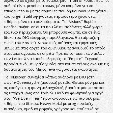
οξυγόνο σε σχέση με το εναρκτήριο ''Train of Fools''. Εδώ, οι
ρυθμοί είναι μεσαίων τόνων, μόνο και μόνο για να
επικαλυφτούν με τις αρμονίες που δημιουργουν τα χέρια
του Jürgen Stahl αφήνοντας περισσότερο χώρο στις
κιθάρες μόνο στα σολαρίσματα. Το ''Visions'' θυμίζει
Bonfire, ανήκει σε αυτά που λέμε μπαλάντες αλλά χωρίς
ερωτικό περιεχόμενο. Θα μπορούσε να μπει και σε ένα
δίσκο του DIO ελαφρώς παραλλαγμένο, θα ταίριαζε η
φωνή του Κοντού. Ακουστικές κιθάρες και εμφατικές
μελωδίες στις αρχές του ομώνυμου τραγουδιού το οποίο
σταδιακά αγριεύει σε σημεία. Πρέπει το πικαπ των μελών
των Letter X να έπαιζε ολημερίς το ''Empire''. Τεχνικό,
προοδευτικό, με ωραία γυρίσματα και επιτέλους ακούμε τις
δυνατότητες του Marco Ieva να γίνονται ικανότητες.
Το ''Illusions'' συνεχίζει κάπως ανάλογα με DIO (στη
φωνή)/Queensryche (μουσικά) μοτίβα. Θετικό μύνημα και
ας ακούγεται η φωνή μελαγχολική, βαριά ατμόσφαιρα και
ας υπάρχει φως στο τούνελ. Παιδικά φωνητικά για αρχή
στο ''We Live in Fear'' πριν ακούσουμε τις πιο σκληρές
κιθάρες του δίσκου. Heavy Metal με prog πινελιές,
πιασάρικο, ομαδικό ρεφρέν, γρήγορο και επιθετικό σε