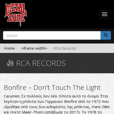
Togg
navig
Skip
Search
to
form
main
Search
content
Home
<iframe width=
RCA Records
RCA RECORDS
Bonfire – Don't Touch The Light
Cacumen. Σε πολλούς δεν λέει τίποτα αυτό το όνομα. Έτσι
λεγόταν η μπάντα των Γερμανών Bonfire από το 1972 που
ιδρύθηκε από τους δυο κιθαρίστες της μπάντας, Hans Ziller
και Horst Maier-Thorn (απεβίωσε το 2017). Το 1978 το