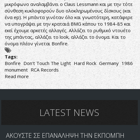
μικρόφωνο αναλαμβάνει ο Claus Lessmann και με την τότε
σύνθεση κυκλοφορούν δυο ολοκληρωμένους δίσκους (και
ένα ep). Η μπάντα γινόταν όλο και γνωστότερη, κατάφερε
να υπογράψει με την κραταιά BMG κάπου το 1984-85 και
εκεί έχουμε αρκετές αλλαγές. Αλλάζει το ρυθμικό ντουέτο
της μπάντας, αλλάζει το look, αλλάζει το όνομα. Και το
όνομα πλέον γίνεται Bonfire.
Tags:
Bonfire
Don't Touch The Light
Hard Rock
Germany
1986
monument
RCA Records
Read more
about
Bonfire
–
Don't
Touch
The
LATEST NEWS
Light
ΑΚΟΥΣΤΕ ΣΕ ΕΠΑΝΑΛΗΨΗ ΤΗΝ ΕΚΠΟΜΠΗ