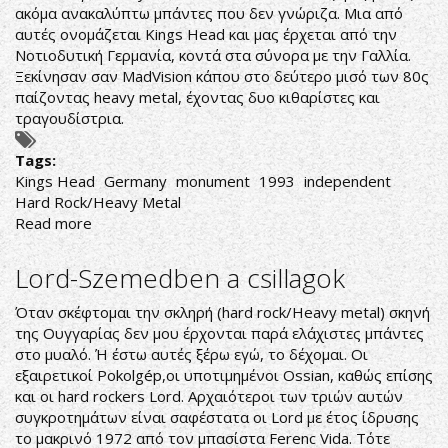
ακόμα ανακαλύπτω μπάντες που δεν γνώριζα. Μια από
αυτές ονομάζεται Kings Head και μας έρχεται από την
Νοτιοδυτική Γερμανία, κοντά στα σύνορα με την Γαλλία.
Ξεκίνησαν σαν MadVision κάπου στο δεύτερο μισό των 80ς
παίζοντας heavy metal, έχοντας δυο κιθαρίστες και
τραγουδίστρια.
Tags:
Kings Head
Germany
monument
1993
independent
Hard Rock/Heavy Metal
Read more
about
Kings
Head-
Lord-Szemedben a csillagok
Kings
Head
Όταν σκέφτομαι την σκληρή (hard rock/Heavy metal) σκηνή
της Ουγγαρίας δεν μου έρχονται παρά ελάχιστες μπάντες
στο μυαλό. Ή έστω αυτές ξέρω εγώ, το δέχομαι. Οι
εξαιρετικοί Pokolgép,οι υποτιμημένοι Ossian, καθώς επίσης
και οι hard rockers Lord. Αρχαιότεροι των τριών αυτών
συγκροτημάτων είναι σαφέστατα οι Lord με έτος ίδρυσης
το μακρινό 1972 από τον μπασίστα Ferenc Vida. Τότε