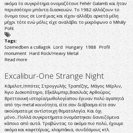
ακόμα το συγκρότημα ονομαζότανε Fehér Galamb και ήταν
περισσότερο μπάντα διασκευών. Το 1982 αλλάζουν το
όνομα τους σε Lord μιας και είχαν αλλάξει αρκετά μέλη
μέχρι τότε ενώ μόλις είχε αναλάβει το μικρόφωνο ο Mihály
Pohl.
Tags:
Szemedben a csillagok
Lord
Hungary
1988
Profil
monument
Hard Rock/Heavy Metal
Read more
about
Lord-
Szemedben
Excalibur-One Strange Night
a
csillagok
Κάμελοτ,Ιππότες Στρογγυλής Τραπέζης, Μάγος Μέρλιν,
Άγιο Δισκοπότηρο, Εξκάλιμπερ,Βασιλιάς Αρθούρος.
Βρεττανική ιστορία/μυθολογίαπου έγιναν πολύ αγαπητά
από την metal κοινότητα, είτε σαν διάβασμα είτε σαν
ακούσματα με αντίστοιχη θεματολογία. Και όχι
μόνο...Πολλά συγκροτήματα ονομάστηκαν δανειζόμενα
κάποιο από αυτά. Τραβώντας το ακόμα πιο πολύ, έχουμε
ακόμα και καφετέριας, κλαμπάκια, συνδέσμους κτλ.