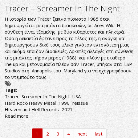
Rods-
Tracer – Screamer In The Night
Rock
Hard
Η ιστορία των Tracer ξεκινά πίσωστο 1985 όταν
δημιουργείται μια μπάντα διασκευών, οι Aces Wild. Η
σύνθεση είναι εξαμελής, με δυο κιθαρίστες και πληκτρά.
Όσο η δεκαετία έφτανε προς το τέλος της, η ανάγκη να
δημιουργήσουν δικό τους υλικό γινόταν εντονότερη μιας
και ακόμα έπαιζαν διασκευές. Αρκετές αλλαγές στη σύνθεση
της μπάντας πήραν μέρος (1988) και πλέον με σταθερό
line up και μετονομασία πλέον σαν Tracer, μπήκαν στα LSP
Studios στη Annapolis του Maryland για να ηχογραφήσουν
το ντεμπούτο τους.
Tags:
Tracer
Screamer In The Night
USA
Hard Rock/Heavy Metal
1990
reissue
Heaven and Hell Records
2021
Read more
about
Tracer
–
1
2
3
4
next
last
Screamer