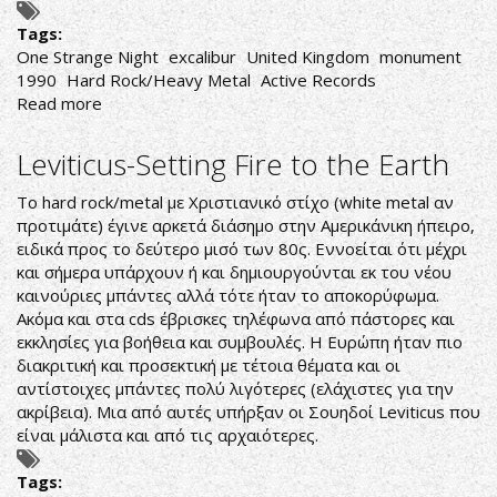
Tags:
One Strange Night
excalibur
United Kingdom
monument
1990
Hard Rock/Heavy Metal
Active Records
Read more
about
Excalibur-
One
Leviticus-Setting Fire to the Earth
Strange
Night
To hard rock/metal με Χριστιανικό στίχο (white metal αν
προτιμάτε) έγινε αρκετά διάσημο στην Αμερικάνικη ήπειρο,
ειδικά προς το δεύτερο μισό των 80ς. Εννοείται ότι μέχρι
και σήμερα υπάρχουν ή και δημιουργούνται εκ του νέου
καινούριες μπάντες αλλά τότε ήταν το αποκορύφωμα.
Ακόμα και στα cds έβρισκες τηλέφωνα από πάστορες και
εκκλησίες για βοήθεια και συμβουλές. Η Ευρώπη ήταν πιο
διακριτική και προσεκτική με τέτοια θέματα και οι
αντίστοιχες μπάντες πολύ λιγότερες (ελάχιστες για την
ακρίβεια). Μια από αυτές υπήρξαν οι Σουηδοί Leviticus που
είναι μάλιστα και από τις αρχαιότερες.
Tags: