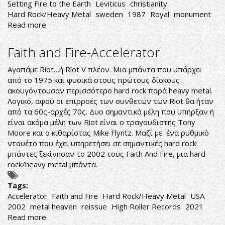
Setting Fire to the Earth
Leviticus
christianity
Hard Rock/Heavy Metal
sweden
1987
Royal
monument
Read more
about
Leviticus-
Setting
Faith and Fire-Accelerator
Fire
to
Αγαπάμε Riot…ή Riot V πλέον. Μια μπάντα που υπάρχει
the
από το 1975 και φυσικά στους πρώτους δίσκους
Earth
ακουγόντουσαν περισσότερο hard rock παρά heavy metal.
Λογικό, αφού οι επιρροές των συνθετών των Riot θα ήταν
από τα 60ς-αρχές 70ς. Δυο σημαντικά μέλη που υπήρξαν ή
είναι ακόμα μέλη των Riot είναι ο τραγουδιστής Tony
Moore και ο κιθαρίστας Mike Flyntz. Μαζί με ένα ρυθμικό
ντουέτο που έχει υπηρετήσει σε σημαντικές hard rock
μπάντες ξεκίνησαν το 2002 τους Faith And Fire, μια hard
rock/heavy metal μπάντα.
Tags:
Accelerator
Faith and Fire
Hard Rock/Heavy Metal
USA
2002
metal heaven
reissue
High Roller Records
2021
Read more
about