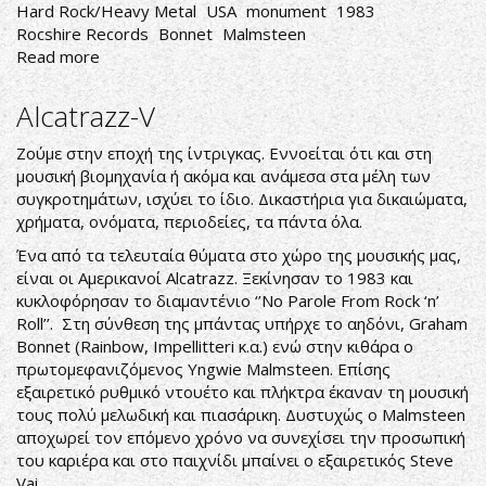
Hard Rock/Heavy Metal
USA
monument
1983
Rocshire Records
Bonnet
Malmsteen
Read more
about
Alcatrazz-
No
Alcatrazz-V
Parole
from
Ζούμε στην εποχή της ίντριγκας. Εννοείται ότι και στη
Rock
μουσική βιομηχανία ή ακόμα και ανάμεσα στα μέλη των
'n'
συγκροτημάτων, ισχύει το ίδιο. Δικαστήρια για δικαιώματα,
Roll
χρήματα, ονόματα, περιοδείες, τα πάντα όλα.
Ένα από τα τελευταία θύματα στο χώρο της μουσικής μας,
είναι οι Αμερικανοί Alcatrazz. Ξεκίνησαν το 1983 και
κυκλοφόρησαν το διαμαντένιο ‘’No Parole From Rock ‘n’
Roll’’. Στη σύνθεση της μπάντας υπήρχε το αηδόνι, Graham
Bonnet (Rainbow, Impellitteri κ.α.) ενώ στην κιθάρα ο
πρωτομεφανιζόμενος Yngwie Malmsteen. Επίσης
εξαιρετικό ρυθμικό ντουέτο και πλήκτρα έκαναν τη μουσική
τους πολύ μελωδική και πιασάρικη. Δυστυχώς ο Malmsteen
αποχωρεί τον επόμενο χρόνο να συνεχίσει την προσωπική
του καριέρα και στο παιχνίδι μπαίνει ο εξαιρετικός Steve
Vai.