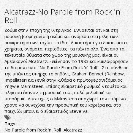
Faith
and
Alcatrazz-No Parole from Rock 'n'
Fire-
Roll
Accelerator
Ζούμε στην εποχή της ίντριγκας. Εννοείται ότι και στη
μουσική βιομηχανία ή ακόμα και ανάμεσα στα μέλη των
συγκροτημάτων, ισχύει το ίδιο. Δικαστήρια για δικαιώματα,
χρήματα, ονόματα, περιοδείες, τα πάντα όλα. Ένα από τα
τελευταία θύματα στο χώρο της μουσικής μας, είναι οι
Αμερικανοί Alcatrazz. Ξεκίνησαν το 1983 και κυκλοφόρησαν
το διαμαντένιο ‘’No Parole From Rock ‘n’ Roll’’. Στη σύνθεση
της μπάντας υπήρχε το αηδόνι, Graham Bonnet (Rainbow,
Impellitteri κ.α.) ενώ στην κιθάρα ο πρωτομεφανιζόμενος
Yngwie Malmsteen. Επίσης εξαιρετικό ρυθμικό ντουέτο και
πλήκτρα έκαναν τη μουσική τους πολύ μελωδική και
πιασάρικη. Δυστυχώς ο Malmsteen αποχωρεί τον επόμενο
χρόνο να συνεχίσει την προσωπική του καριέρα και στο
παιχνίδι μπαίνει ο εξαιρετικός Steve Vai.
Tags:
No Parole from Rock 'n' Roll
Alcatrazz