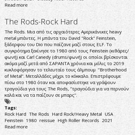
Read more
about
Black
Rose-
The Rods-Rock Hard
Game
of
The Rods. Μια από τις αρχαιότερες Αμερικάνικες heavy
Souls
metal μπάντες. Η μπάντα του David "Rock" Feinstein,
ξάδερφου του Dio που παίζανε μαζί στους ELF. Το
συγκρότημα ξεκίνησε το 1980 από τους Feinstein (κιθάρες/
φωνή) και Carl Canedy (drums/φωνή) οι οποίοι βρίσκονται
ακόμα μαζί μετά από ΣΑΡΑΝΤΑ χρόνια και μόλις το 2019
κυκλοφόρησαν το τελευταίο τους άλμπουμ ‘’Brotherhood
of Metal’’. Μεταλλάδες μέχρι το κόκκαλο. Επιστρέφουμε
πίσω στο 1980 όταν και αποφασίιστηκε να γράψουν
τραγούδια για τους The Rods, ‘’τραγούδια για να περνούν
καλά και να τα παίζουν σε μπαρς’’.
Tags:
Rock Hard
The Rods
Hard Rock/Heavy Metal
USA
Feinstein
1980
reissue
High Roller Records
2021
Read more
about
The