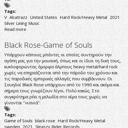
Tags:
V
Alcatrazz
United States
Hard Rock/Heavy Metal
2021
Silver Lining Music
Read more
about
Alcatrazz-
V
Black Rose-Game of Souls
Υπάρχουν κάποιες μπάντες οι οποίες συντηρούν την
αγάπη μας για την μουσική, όπως και οι ίδιοι τη δική τους,
κυκλοφορώντας όμορφα άλμπους heavy metal/hard rock
χωρίς να επηρεάζονται από την πάροδο του χρόνου και
τις παροδικές εμπορικές αλλαγές που συμβάινουν. Οι
Σουηδοί Black Rose υπάρχουν από το 1990 και ακόμα και
σήμερα τους γνωρίζουν λίγοι. Πολύ κακώς. Στο
συγκρότημα ρέει η μελωδία στο αίμα τους χωρίς να
γίνονται ‘’νιανιά’’.
Tags:
Game of Souls
black rose
Hard Rock/Heavy Metal
sweden
2021
Sleaszy Rider Records