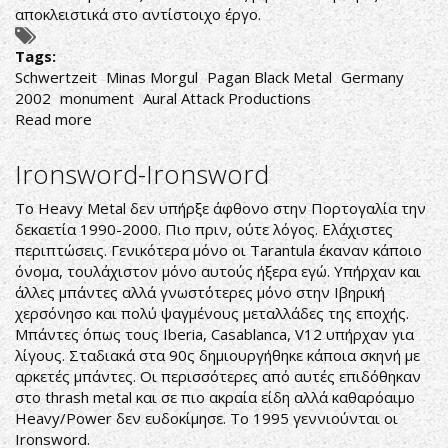
αποκλειστικά στο αντίστοιχο έργο.
Tags:
Schwertzeit
Minas Morgul
Pagan Black Metal
Germany
2002
monument
Aural Attack Productions
Read more
about
Minas
Morgul-
Ironsword-Ironsword
Schwertzeit
To Heavy Metal δεν υπήρξε άφθονο στην Πορτογαλία την
δεκαετία 1990-2000. Πιο πριν, ούτε λόγος. Ελάχιστες
περιπτώσεις. Γενικότερα μόνο οι Tarantula έκαναν κάποιο
όνομα, τουλάχιστον μόνο αυτούς ήξερα εγώ. Υπήρχαν και
άλλες μπάντες αλλά γνωστότερες μόνο στην Ιβηρική
χερσόνησο και πολύ ψαγμένους μεταλλάδες της εποχής.
Μπάντες όπως τους Iberia, Casablanca, V12 υπήρχαν για
λίγους. Σταδιακά στα 90ς δημιουργήθηκε κάποια σκηνή με
αρκετές μπάντες. Οι περισσότερες από αυτές επιδόθηκαν
στο thrash metal και σε πιο ακραία είδη αλλά καθαρόαιμο
Heavy/Power δεν ευδοκίμησε. Το 1995 γεννιούνται οι
Ironsword.