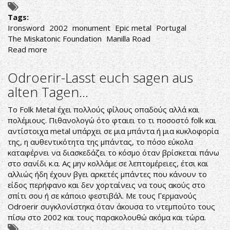
Tags:
Ironsword
2002
monument
Epic metal
Portugal
The Miskatonic Foundation
Manilla Road
Read more
about
Ironsword-
Ironsword
Odroerir-Lasst euch sagen aus
alten Tagen...
Το Folk Metal έχει πολλούς φίλους οπαδούς αλλά και
πολέμιους. Πιθανολογώ ότο φταιει το τι ποσοστό folk και
αντίστοιχα metal υπάρχει σε μια μπάντα ή μια κυκλοφορία
της, η αυθεντικότητα της μπάντας, το πόσο εύκολα
καταφέρνει να διασκεδάζει το κόσμο όταν βρίσκεται πάνω
στο σανίδι κ.α. Ας μην κολλάμε σε λεπτομέρειες, έτσι και
αλλιώς ήδη έχουν βγει αρκετές μπάντες που κάνουν το
είδος περήφανο και δεν χορταίνεις να τους ακούς στο
σπίτι σου ή σε κάποιο φεστιβάλ. Με τους Γερμανούς
Odroerir συγκλονίστηκα όταν άκουσα το ντεμπούτο τους
πίσω στο 2002 και τους παρακολουθώ ακόμα και τώρα.