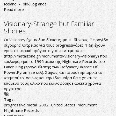
Iceland
-Í blóði og anda
Read more
about
Sólstafir-
Í
Visionary-Strange but Familiar
blóði
Shores...
og
anda
Οι Visionary έχουν δυο δίσκους, μα τι δίσκους. Σφραγίδα
σίγουρης λατρείας για τους progressivάδες. Ήδη έχουν
γραφτεί μερικά πράγματα για το ντεμπούτο
(
http://metalzone.gr/monuments/visionary-visionary
) που
κυκλοφόρησε το 1996 μέσω της Nightmare Records του
Lance King (τραγουδιστής των Defyance,Balance Of
Power,Pyramaze κτλ). Σαφώς και πάτωσε εμπορικά το
ντεμπούτο, σαφώς και την ίδια μοίρα θα είχε και το
επόμενο τους υλικό που κυκλοφόρησε αρκετά χρόνια
αργότερα.
Tags:
progressive metal
2002
United States
monument
Nightmare Records
Read more
about