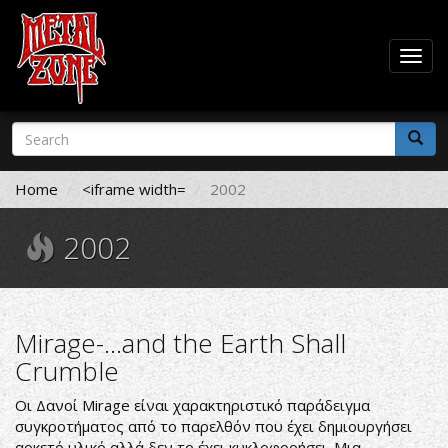
Togg
navig
Skip
Search
to
form
main
Search
content
Home
<iframe width=
2002
2002
Mirage-...and the Earth Shall
Crumble
Οι Δανοί Mirage είναι χαρακτηριστικό παράδειγμα
συγκροτήματος από το παρελθόν που έχει δημιουργήσει
αρκετό υλικό αλλά δεν το έχει κυκλοφορήσει. Μια