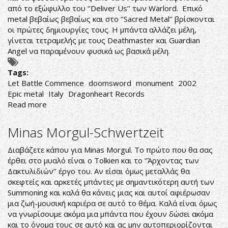
από το εξώφυλλο του ‘’Deliver Us’’ των Warlord. Επικό
metal βεβαίως βεβαίως και στο ‘’Sacred Metal’’ βρίσκονται
οι πρώτες δημιουργίες τους. Η μπάντα αλλάζει μέλη,
γίνεται τετραμελής με τους Deathmaster και Guardian
Angel να παραμένουν φυσικά ως βασικά μέλη.
Tags:
Let Battle Commence
doomsword
monument
2002
Epic metal
Italy
Dragonheart Records
Read more
about
DoomSword-
Let
Minas Morgul-Schwertzeit
Battle
Commence
Διαβάζετε κάπου για Minas Morgul. Το πρώτο που θα σας
έρθει στο μυαλό είναι ο Tolkien και το ‘’Άρχοντας των
Δακτυλιδιών’’ έργο του. Αν είσαι όμως μεταλλάς θα
σκεφτείς και αρκετές μπάντες με σημαντικότερη αυτή των
Summoning και καλά θα κάνεις μιας και αυτοί αφιέρωσαν
μια ζωή-μουσική καριέρα σε αυτό το θέμα. Καλά είναι όμως
να γνωρίσουμε ακόμα μια μπάντα που έχουν δώσει ακόμα
και το όνομα τους σε αυτό και ας μην αυτοπεριορίζονται