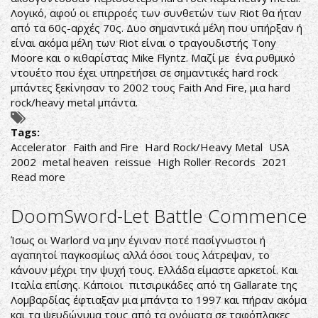
Λογικό, αφού οι επιρροές των συνθετών των Riot θα ήταν
από τα 60ς-αρχές 70ς. Δυο σημαντικά μέλη που υπήρξαν ή
είναι ακόμα μέλη των Riot είναι ο τραγουδιστής Tony
Moore και ο κιθαρίστας Mike Flyntz. Μαζί με ένα ρυθμικό
ντουέτο που έχει υπηρετήσει σε σημαντικές hard rock
μπάντες ξεκίνησαν το 2002 τους Faith And Fire, μια hard
rock/heavy metal μπάντα.
Tags:
Accelerator
Faith and Fire
Hard Rock/Heavy Metal
USA
2002
metal heaven
reissue
High Roller Records
2021
Read more
about
Faith
and
DoomSword-Let Battle Commence
Fire-
Accelerator
Ίσως οι Warlord να μην έγιναν ποτέ πασίγνωστοι ή
αγαπητοί παγκοσμίως αλλά όσοι τους λάτρεψαν, το
κάνουν μέχρι την ψυχή τους. Ελλάδα είμαστε αρκετοί. Και
Ιταλία επίσης. Κάποιοι πιτσιρικάδες από τη Gallarate της
Λομβαρδίας έφτιαξαν μια μπάντα το 1997 και πήραν ακόμα
και τα ψευδώνυμα τους από τα ονόματα σε ταφόπλακες