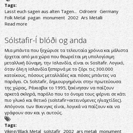
Tags:
Lasst euch sagen aus alten Tagen...
Odroerir
Germany
Folk Metal
pagan
monument
2002
Ars Metalli
Read more
about
Odroerir-
Lasst
Sólstafir-Í blóði og anda
euch
sagen
Μια μπάντα που ξεχώρισε τα τελευταία χρόνια και μάλιστα
aus
έρχεται από μια χώρα που θεωρείται μη υπολογίσιμη
alten
μεταλλική δύναμη, την Ισλανδία, είναι οι Sosltafir. Λογικό,
Tagen...
όταν όλη η Ισλανδία ξεπερνά με το ζόρι τις 300.000
κατοίκους, πόσους μεταλλάδες και πόσες μπάντες να
παράγει. Οι Solstafir, δημιουργημένοι στην πρωτεύουσα
της χώρας, Ρέικιαβικ το 1995, ξεκίνησαν να παίζουν
αρκετά σκληρά, παρόλο που το όνομα τους φέρνει σε κάτι
πιο γλυκό και θετικό (solstafir=εκτεινόμενες ηλιαχτίδες).
Απόγονοι των Βικινγκς είναι, λογικά να παίζουν και να
γράφουν σαν και γι αυτούς.
Tags:
Viking/Black Metal
solstafir
2002
ars metali
monument