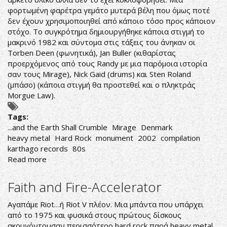
φορτωμένη φαρέτρα γεμάτο μυτερά βέλη που όμως ποτέ
δεν έχουν χρησιμοποιηθεί από κάποιο τόσο προς κάποιον
στόχο. Το συγκρότημα δημιουργήθηκε κάποια στιγμή το
μακρινό 1982 και σύντομα στις τάξεις του άνηκαν οι
Torben Deen (φωνητικά), Jan Buller (κιθαρίστας
προερχόμενος από τους Randy με μια παρόμοια ιστορία
σαν τους Mirage), Nick Gaid (drums) και Sten Roland
(μπάσο) (κάποια στιγμή θα προστεθεί και ο πληκτράς
Morgue Law).
Tags:
...and the Earth Shall Crumble
Mirage
Denmark
heavy metal
Hard Rock
monument
2002
compilation
karthago records
80s
Read more
about
Mirage-...and
the
Faith and Fire-Accelerator
Earth
Shall
Αγαπάμε Riot…ή Riot V πλέον. Μια μπάντα που υπάρχει
Crumble
από το 1975 και φυσικά στους πρώτους δίσκους
ακουγόντουσαν περισσότερο hard rock παρά heavy metal.