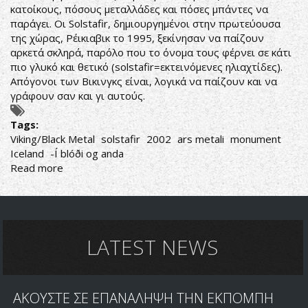
κατοίκους, πόσους μεταλλάδες και πόσες μπάντες να
παράγει. Οι Solstafir, δημιουργημένοι στην πρωτεύουσα
της χώρας, Ρέικιαβικ το 1995, ξεκίνησαν να παίζουν
αρκετά σκληρά, παρόλο που το όνομα τους φέρνει σε κάτι
πιο γλυκό και θετικό (solstafir=εκτεινόμενες ηλιαχτίδες).
Απόγονοι των Βικινγκς είναι, λογικά να παίζουν και να
γράφουν σαν και γι αυτούς.
Tags:
Viking/Black Metal
solstafir
2002
ars metali
monument
Iceland
-Í blóði og anda
Read more
about
Sólstafir-
Í
blóði
og
anda
LATEST NEWS
ΑΚΟΥΣΤΕ ΣΕ ΕΠΑΝΑΛΗΨΗ ΤΗΝ ΕΚΠΟΜΠΗ