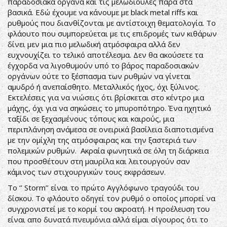
παραδοσιακά όργανα και τις μελωδιούλες παρά στα
βασικά. Εδώ έχουμε να κάνουμε με black metal riffs και
ρυθμούς που διανθίζονται με αντίστοιχη θεματολογία. Το
φλάουτο που συμπορεύεται με τις επιδρομές των κιθάρων
δίνει μεν μια πιο μελωδική ατμόσφαιρα αλλά δεν
ευχνουχίζει το τελικό αποτέλεσμα. Δεν θα ακούσετε τα
έγχορδα να λιγοθυμούν υπό το βάρος παραδοσιακών
οργάνων ούτε το ξέσπασμα των ρυθμών να γίνεται
αμυδρό ή ανεπαίσθητο. Μεταλλικός ήχος, όχι ξύλινος.
Εκτελέσεις για να νιώσεις ότι βρίσκεται στο κέντρο μια
μάχης, όχι για να σηκώσεις το μπυροπότηρο. Ένα ηχητικό
ταξίδι σε ξεχασμένους τόπους και καιρούς, μια
περιπλάνηση ανάμεσα σε ονειρικά βασίλεια διαποτισμένα
με την ομίχλη της ατμόσφαιρας και την ξαστεριά των
πολεμικών ρυθμών. Ακραία φωνητικά σε όλη τη διάρκεια
που προσθέτουν στη μαυρίλα και λειτουργούν σαν
κάμινος των στιχουργικών τους εκφράσεων.
Το ‘’ Storm’’ είναι το πρώτο Αγγλόφωνο τραγούδι του
δίσκου. Το φλάουτο οδηγεί τον ρυθμό ο οποίος μπορεί να
συγχρονιστεί με το κορμί του ακροατή. Η προέλευση του
είναι απο δυνατά πνευμόνια αλλά είμαι σίγουρος ότι το