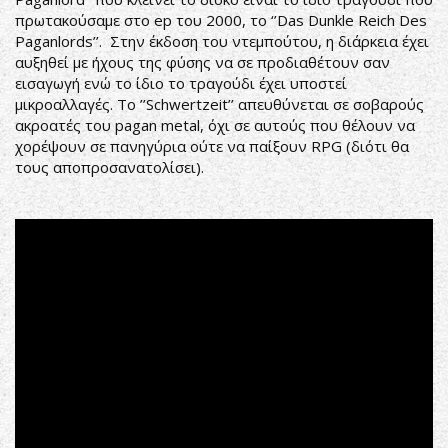
πρωτακούσαμε στο ep του 2000, το ‘’Das Dunkle Reich Des
Paganlords’’. Στην έκδοση του ντεμπούτου, η διάρκεια έχει
αυξηθεί με ήχους της φύσης να σε προδιαθέτουν σαν
εισαγωγή ενώ το ίδιο το τραγούδι έχει υποστεί
μικροαλλαγές. Το ’’Schwertzeit’’ απευθύνεται σε σοβαρούς
ακροατές του pagan metal, όχι σε αυτούς που θέλουν να
χορέψουν σε πανηγύρια ούτε να παίξουν RPG (διότι θα
τους αποπροσανατολίσει).