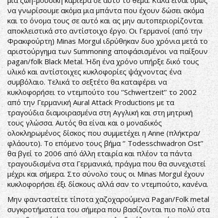
μια ζωή-μουσική καριέρα σε αυτό το θέμα. Καλά είναι όμως
να γνωρίσουμε ακόμα μια μπάντα που έχουν δώσει ακόμα
και το όνομα τους σε αυτό και ας μην αυτοπεριορίζονται
αποκλειστικά στο αντίστοιχο έργο. Οι Γερμανοί (από την
Φρακφούρτη) Minas Morgul ιδρύθηκαν δυο χρόνια μετά το
αριστούργημα των Summoning αποφάσισμένοι να παίξουν
pagan/folk Black Metal. Ήδη ένα χρόνο υπήρξε δικό τους
υλικό και αντίστοιχες κυκλοφορίες ψάχνοντας ένα
συμβόλαιο. Τελικά το σεξτέτο θα καταφέρει να
κυκλοφορήσει το ντεμπούτο του ‘’Schwertzeit’’ το 2002
από την Γερμανική Aural Attack Productions με τα
τραγούδια διαμοιρασμένα στη Αγγλική και στη μητρική
τους γλώσσα. Αυτός θα είναι και ο μοναδικός
ολοκληρωμένος δίσκος που συμμετέχει η Anne (πλήκτρα/
φλάουτο). Το επόμενο τους βήμα ‘’ Todesschwadron Ost’’
θα βγεί το 2006 από άλλη εταιρία και πλέον τα πάντα
τραγουδισμένα στα Γερμανικά, πράγμα που θα συνεχιστεί
μέχρι και σήμερα. Στο σύνολο τους οι Minas Morgul έχουν
κυκλοφορήσει έξι δίσκους αλλά σαν το ντεμπούτο, κανένα.
Μην φανταστείτε τίποτα χαζοχαρούμενα Pagan/Folk metal
συγκροτήματατα του σήμερα που βασίζονται πιο πολύ στα