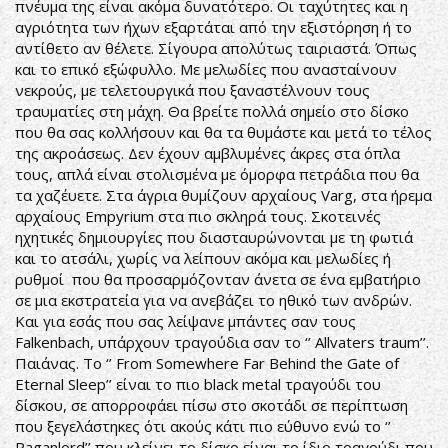
πνέυμα της είναι ακόμα δυνατότερο. Οι ταχύτητες και η
αγριότητα των ήχων εξαρτάται από την εξιστόρηση ή το
αντίθετο αν θέλετε. Σίγουρα απολύτως ταιριαστά. Όπως
και το επικό εξώφυλλο. Με μελωδίες που ανασταίνουν
νεκρούς, με τελετουργικά που ξαναστέλνουν τους
τραυματίες στη μάχη. Θα βρείτε πολλά σημείο στο δίσκο
που θα σας κολλήσουν και θα τα θυμάστε και μετά το τέλος
της ακροάσεως. Δεν έχουν αμβλυμένες άκρες στα όπλα
τους, απλά είναι στολισμένα με όμορφα πετράδια που θα
τα χαζέυετε. Στα άγρια θυμίζουν αρχαίους Varg, στα ήρεμα
αρχαίους Empyrium στα πιο σκληρά τους. Σκοτεινές
ηχητικές δημιουργίες που διασταυρώνονται με τη φωτιά
και το ατσάλι, χωρίς να λείπουν ακόμα και μελωδίες ή
ρυθμοί που θα προσαρμόζονταν άνετα σε ένα εμβατήριο
σε μια εκστρατεία για να ανεβάζει το ηθικό των ανδρών.
Και για εσάς που σας λείψανε μπάντες σαν τους
Falkenbach, υπάρχουν τραγούδια σαν το ‘’ Allvaters traum’’.
Παιάνας. Το ‘’ From Somewhere Far Behind the Gate of
Eternal Sleep’’ είναι το πιο black metal τραγούδι του
δίσκου, σε απορροφάει πίσω στο σκοτάδι σε περίπτωση
που ξεγελάστηκες ότι ακούς κάτι πιο εύθυνο ενώ το ‘’
Paganlord’’ που κλείνει το δίσκο είναι το ίδιο τραγούδι που