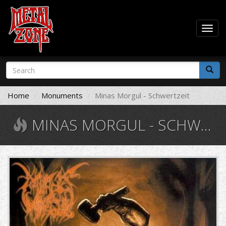
Togg
navig
Skip
Search
to
form
main
Search
content
Home
Monuments
Minas Morgul - Schwertzeit
MINAS MORGUL - SCHWERTZEIT
25761.jpg