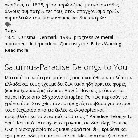
ακρίβεια, το 1825, ήταν παρών (μαζί με εκατοντάδες
άλλους συμπατριώτες του) στον απαγχονισμό τριών
συμπολιτών του, μια γυναίκας και δυο αντρών.
Tags:
1825
Carisma
Denmark
1996
progressive metal
monument
independent
Queensryche
Fates Warning
Read more
about
Carisma-
1825
Saturnus-Paradise Belongs to You
Μια από τις νεότερες μπάντες που αγαπήθηκαν πολύ στην
Ελλάδα και τους έχουμε δει ζωντανά ήδη αρκετές φορές
(και θα ξαναδούμε) είναι οι Δανοί. Πάντως φτάσανε και
αυτοί πάνω από 25 χρόνια ύπαρξης. Ρε πως περνούν τα
χρόνια έτσι; Σαν χθες (άντε, προχτές) διάβασα για αυτούς,
τους ξεχώρισα από τις άλλες κυκλοφορίες και
προμηθεύτηκα το ντεμπούτο cd τους ‘’ Paradise Belongs to
You’’. Και από τότε αχώριστη αγάπη, ανιδιοτελής έρωτας.
Όλη η δισκογραφία τους κάθε φορά που έξω κρυώνει και
έχει μουντάδα, με επισκέπτονται. Μου κρατάνε ζεστασιά.