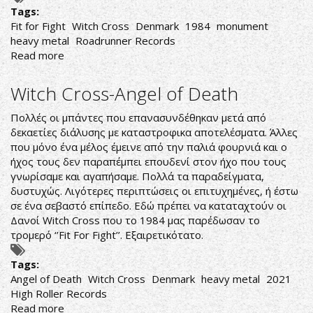
Tags:
Fit for Fight
Witch Cross
Denmark
1984
monument
heavy metal
Roadrunner Records
Read more
about
Witch
Cross-
Witch Cross-Angel of Death
Fit
for
Πολλές οι μπάντες που επανασυνδέθηκαν μετά από
Fight
δεκαετίες διάλυσης με καταστροφικα αποτελέσματα. Άλλες
που μόνο ένα μέλος έμεινε από την παλιά φουρνιά και ο
ήχος τους δεν παραπέμπει επουδενί στον ήχο που τους
γνωρίσαμε και αγαπήσαμε. Πολλά τα παραδείγματα,
δυστυχώς. Λιγότερες περιπτώσεις οι επιτυχημένες, ή έστω
σε ένα σεβαστό επίπεδο. Εδώ πρέπει να καταταχτούν οι
Δανοί Witch Cross που το 1984 μας παρέδωσαν το
τρομερό ‘’Fit For Fight’’. Εξαιρετικότατο.
Tags:
Angel of Death
Witch Cross
Denmark
heavy metal
2021
High Roller Records
Read more
about