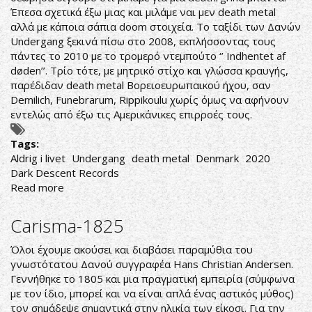
Έπεσα σχετικά έξω μιας και μιλάμε ναι μεν death metal
αλλά με κάποια σάπια doom στοιχεία. Το ταξίδι των Δανών
Undergang ξεκινά πίσω στο 2008, εκπλήσσοντας τους
πάντες το 2010 με το τρομερό ντεμπούτο ‘’ Indhentet af
døden’’. Τρίο τότε, με μητρικό στίχο και γλώσσα κραυγής,
παρέδιδαν death metal Βορειοευρωπαικού ήχου, σαν
Demilich, Funebrarum, Rippikoulu χωρίς όμως να αφήνουν
εντελώς από έξω τις Αμερικάνικες επιρροές τους.
Tags:
Aldrig i livet
Undergang
death metal
Denmark
2020
Dark Descent Records
Read more
about
Undergang-
Aldrig
Carisma-1825
i
livet
Όλοι έχουμε ακούσει και διαβάσει παραμύθια του
γνωστότατου Δανού συγγραφέα Hans Christian Andersen.
Γεννήθηκε το 1805 και μια πραγματική εμπειρία (σύμφωνα
με τον ίδιο, μπορεί και να είναι απλά ένας αστικός μύθος)
τον σημάδεψε σημαντικά στην ηλικία των είκοσι. Για την