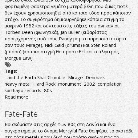
φορτωμένη φαρέτρα γεμάτο μυτερά βέλη που όμως ποτέ
δεν έχουν χρησιμοποιηθεί από κάποιο τόσο προς κάποιον
στόχο. Το συγκρότημα δημιουργήθηκε κάποια στιγμή το
μακρινό 1982 και σύντομα στις τάξεις του άνηκαν οι
Torben Deen (φωνητικά), Jan Buller (κιθαρίστας
προερχόμενος από τους Randy με μια παρόμοια ιστορία
σαν τους Mirage), Nick Gaid (drums) και Sten Roland
(μπάσο) (κάποια στιγμή θα προστεθεί και ο πληκτράς
Morgue Law).
Tags:
...and the Earth Shall Crumble
Mirage
Denmark
heavy metal
Hard Rock
monument
2002
compilation
karthago records
80s
Read more
about
Mirage-...and
the
Fate-Fate
Earth
Shall
Βρισκόμαστε στις αρχές των 80ς στη Δανία και ένα
Crumble
συγκρότημα με το όνομα Mercyful Fate θα φέρει το σκοτάδι
στο τότε metal με τον δικό του τρόπο αφήνοντας το