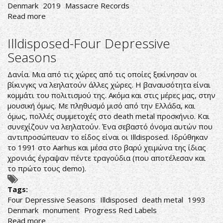
Denmark
2019
Massacre Records
Read more
about
ΥΠΟΚΑΤΑΣΤΑΤΟ
AMON
Illdisposed-Four Depressive
AMARTH
Seasons
Δανία. Μια από τις χώρες από τις οποίες ξεκίνησαν οι
βίκινγκς να λεηλατούν άλλες χώρες. Η βαναυσότητα είναι
κομμάτι του πολιτισμού της. Ακόμα και στις μέρες μας, στην
μουσική όμως. Με πληθυσμό μισό από την Ελλάδα, και
όμως, πολλές συμμετοχές στο death metal προσκήνιο. Και
συνεχίζουν να λεηλατούν. Ένα σεβαστό όνομα αυτών που
αντιπροσώπευαν το είδος είναι οι Illdisposed. Ιδρύθηκαν
το 1991 στο Aarhus και μέσα στο βαρύ χειμώνα της ίδιας
χρονιάς έγραψαν πέντε τραγούδια (που αποτέλεσαν και
το πρώτο τους demo).
Tags:
Four Depressive Seasons
Illdisposed
death metal
1993
Denmark
monument
Progress Red Labels
Read more
about