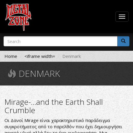
Togg
navig
Skip
Search
to
form
main
Search
content
Home
<iframe width=
Denmark
DENMARK
Mirage-...and the Earth Shall
Crumble
Οι Δανοί Mirage είναι χαρακτηριστικό παράδειγμα
συγκροτήματος από το παρελθόν που έχει δημιουργήσει
αρκετό υλικό αλλά δεν το έχει κυκλοφορήσει. Μια