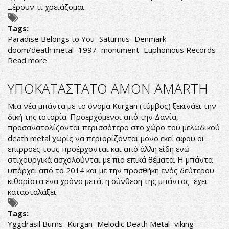
Ξέρουν τι χρειάζομαι.
Tags:
Paradise Belongs to You
Saturnus
Denmark
doom/death metal
1997
monument
Euphonious Records
Read more
about
Saturnus-
Paradise
ΥΠΟΚΑΤΑΣΤΑΤΟ AMON AMARTH
Belongs
to
Μια νέα μπάντα με το όνομα Kurgan (τύμβος) ξεκινάει την
You
δική της ιστορία. Προερχόμενοι από την Δανία,
προσανατολίζονται περισσότερο στο χώρο του μελωδικού
death metal χωρίς να περιορίζονται μόνο εκεί αφού οι
επιρροές τους προέρχονται και από άλλη είδη ενώ
στιχουργικά ασχολούνται με πιο επικά θέματα. Η μπάντα
υπάρχει από το 2014 και με την προσθήκη ενός δεύτερου
κιθαρίστα ένα χρόνο μετά, η σύνθεση της μπάντας έχει
κατασταλάξει.
Tags:
Yggdrasil Burns
Kurgan
Melodic Death Metal
viking