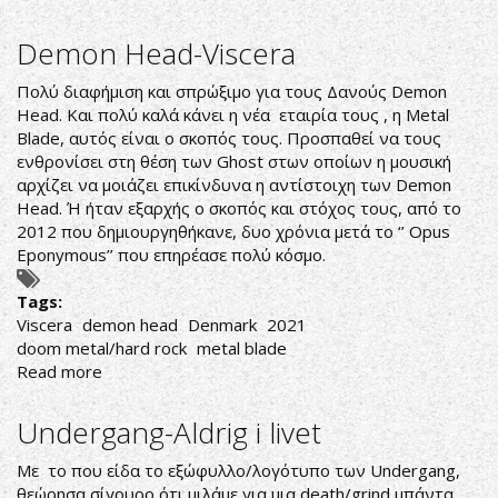
Witch
Cross-
Demon Head-Viscera
Angel
of
Πολύ διαφήμιση και σπρώξιμο για τους Δανούς Demon
Death
Head. Και πολύ καλά κάνει η νέα εταιρία τους , η Metal
Blade, αυτός είναι ο σκοπός τους. Προσπαθεί να τους
ενθρονίσει στη θέση των Ghost στων οποίων η μουσική
αρχίζει να μοιάζει επικίνδυνα η αντίστοιχη των Demon
Head. Ή ήταν εξαρχής ο σκοπός και στόχος τους, από το
2012 που δημιουργηθήκανε, δυο χρόνια μετά το ‘’ Opus
Eponymous’’ που επηρέασε πολύ κόσμο.
Tags:
Viscera
demon head
Denmark
2021
doom metal/hard rock
metal blade
Read more
about
Demon
Head-
Undergang-Aldrig i livet
Viscera
Με το που είδα το εξώφυλλο/λογότυπο των Undergang,
θεώρησα σίγουρο ότι μιλάμε για μια death/grind μπάντα.