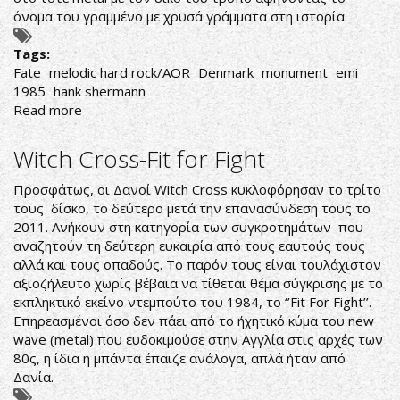
όνομα του γραμμένο με χρυσά γράμματα στη ιστορία.
Tags:
Fate
melodic hard rock/AOR
Denmark
monument
emi
1985
hank shermann
Read more
about
Fate-
Fate
Witch Cross-Fit for Fight
Προσφάτως, οι Δανοί Witch Cross κυκλοφόρησαν το τρίτο
τους δίσκο, το δεύτερο μετά την επανασύνδεση τους το
2011. Ανήκουν στη κατηγορία των συγκροτημάτων που
αναζητούν τη δεύτερη ευκαιρία από τους εαυτούς τους
αλλά και τους οπαδούς. Το παρόν τους είναι τουλάχιστον
αξιοζήλευτο χωρίς βέβαια να τίθεται θέμα σύγκρισης με το
εκπληκτικό εκείνο ντεμπούτο του 1984, το ‘’Fit For Fight’’.
Επηρεασμένοι όσο δεν πάει από το ήχητικό κύμα του new
wave (metal) που ευδοκιμούσε στην Αγγλία στις αρχές των
80ς, η ίδια η μπάντα έπαιζε ανάλογα, απλά ήταν από
Δανία.