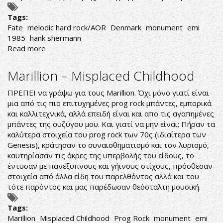
Tags:
Fate
melodic hard rock/AOR
Denmark
monument
emi
1985
hank shermann
Read more
about
Fate-
Fate
Marillion – Misplaced Childhood
ΠΡΕΠΕΙ να γράψω για τους Marillion. Όχι μόνο γιατί είναι
μια από τις πιο επιτυχημένες prog rock μπάντες, εμπορικά
και καλλιτεχνικά, αλλά επειδή είναι και απο τις αγαπημένες
μπάντες της συζύγου μου. Και γιατί να μην είναι; Πήραν τα
καλύτερα στοιχεία του prog rock των 70ς (ιδιαίτερα των
Genesis), κράτησαν το συναισθηματισμό και τον λυρισμό,
καυτηρίασαν τις άκρες της υπερβολής του είδους, το
έντυσαν με πανέξυπνους και γήινους στίχους, πρόσθεσαν
στοιχεία από άλλα είδη του παρελθόντος αλλά και του
τότε παρόντος και μας παρέδωσαν θεόσταλτη μουσική.
Tags:
Marillion
Misplaced Childhood
Prog Rock
monument
emi