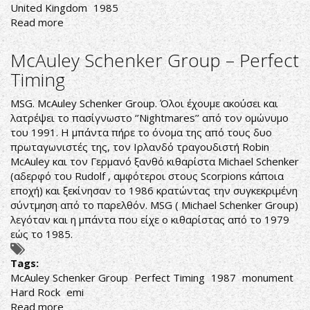
United Kingdom
1985
Read more
about
Marillion
–
McAuley Schenker Group ‎– Perfect
Misplaced
Timing
Childhood
MSG. McAuley Schenker Group. Όλοι έχουμε ακούσει και
λατρέψει το πασίγνωστο ‘’Nightmares’’ από τον ομώνυμο
του 1991. Η μπάντα πήρε το όνομα της από τους δυο
πρωταγωνιστές της, τον Ιρλανδό τραγουδιστή Robin
McAuley και τον Γερμανό ξανθό κιθαρίστα Michael Schenker
(αδερφό του Rudolf , αμφότεροι στους Scorpions κάποια
εποχή) και ξεκίνησαν το 1986 κρατώντας την συγκεκριμένη
σύντμηση από το παρελθόν. MSG ( Michael Schenker Group)
λεγόταν και η μπάντα που είχε ο κιθαρίστας από το 1979
εώς το 1985.
Tags:
McAuley Schenker Group
Perfect Timing
1987
monument
Hard Rock
emi
Read more
about