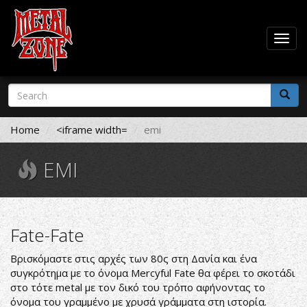
Togg
navig
Skip
Search
to
form
main
Search
content
Home
<iframe width=
emi
EMI
Fate-Fate
Βρισκόμαστε στις αρχές των 80ς στη Δανία και ένα
συγκρότημα με το όνομα Mercyful Fate θα φέρει το σκοτάδι
στο τότε metal με τον δικό του τρόπο αφήνοντας το
όνομα του γραμμένο με χρυσά γράμματα στη ιστορία.