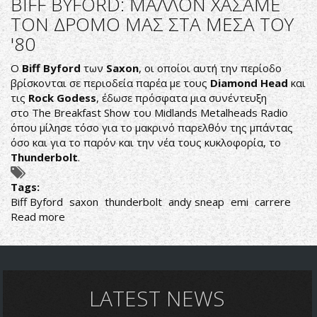
BIFF BYFORD: ΜΑΛΛΟΝ ΧΑΣΑΜΕ
Louis
ΤΟΝ ΔΡΟΜΟ ΜΑΣ ΣΤΑ ΜΕΣΑ ΤΟΥ
XIV
'80
Ο
Biff Byford
των
Saxon
, οι οποίοι αυτή την περίοδο
βρίσκονται σε περιοδεία παρέα με τους
Diamond Head
και
τις
Rock Godess
, έδωσε πρόσφατα μια συνέντευξη
στο The Breakfast Show του Midlands Metalheads Radio
όπου μίλησε τόσο για το μακρινό παρελθόν της μπάντας
όσο και για το παρόν και την νέα τους κυκλοφορία, το
Thunderbolt
.
Tags:
Biff Byford
saxon
thunderbolt
andy sneap
emi
carrere
Read more
about
BIFF
BYFORD:
ΜΑΛΛΟΝ
ΧΑΣΑΜΕ
ΤΟΝ
LATEST NEWS
ΔΡΟΜΟ