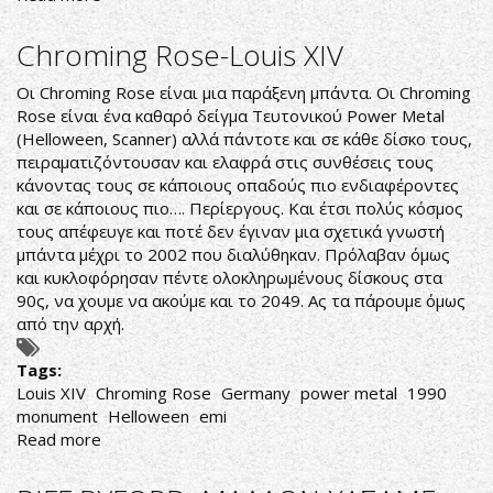
McAuley
Schenker
Chroming Rose-Louis XIV
Group
‎–
Οι Chroming Rose είναι μια παράξενη μπάντα. Οι Chroming
Perfect
Rose είναι ένα καθαρό δείγμα Τευτονικού Power Metal
Timing
(Helloween, Scanner) αλλά πάντοτε και σε κάθε δίσκο τους,
πειραματιζόντουσαν και ελαφρά στις συνθέσεις τους
κάνοντας τους σε κάποιους οπαδούς πιο ενδιαφέροντες
και σε κάποιους πιο…. Περίεργους. Και έτσι πολύς κόσμος
τους απέφευγε και ποτέ δεν έγιναν μια σχετικά γνωστή
μπάντα μέχρι το 2002 που διαλύθηκαν. Πρόλαβαν όμως
και κυκλοφόρησαν πέντε ολοκληρωμένους δίσκους στα
90ς, να χουμε να ακούμε και το 2049. Ας τα πάρουμε όμως
από την αρχή.
Tags:
Louis XIV
Chroming Rose
Germany
power metal
1990
monument
Helloween
emi
Read more
about
Chroming
Rose-