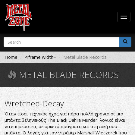
Togg
navig
Skip
Search
to
form
main
Search
content
Home
<iframe width=
Metal Blade Records
METAL BLADE RECORDS
Wretched-Decay
Όταν είσαι τεχνικός ήχος για πάρα πολλά χρόνια σε μια
μπάντα βεληνεκούς The Black Dahlia Murder, λογικό είναι
να επηρεαστείς σε αρκετά πράγματα και στη δική σου
μπάντα. Ο λόγος για τον ντράμερ Marshall Wieczorek που