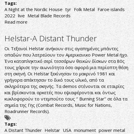
Tags:
A Night at the Nordic House
tyr
Folk Metal
Faroe islands
2022
live
Metal Blade Records
Read more
about
Týr-
A
Helstar-A Distant Thunder
Night
at
Οι Τεξανοί Helstar ανήκουν στις αγαπημένες μπάντες
the
οπαδών που λατρεύουν τον Αμερικανικο Power Metal ήχο.
Nordic
Ένα καταπληκτικό σερί τεσσάρων θεικών δίσκων στα 80ς
House
τους χάρισε την αιωνιότητα όσο αφορά μια περίοπτη θέση
στη σκηνή. Οι Helstar ξεκίνησαν το μακρινό 1981 και
γρήγορα απέκτησαν το δικό τους υλικό, από τα
σκληρότερα της σκηνής. Τα demos στένονται σε εταιρίες
και βρίσκονται αρκετές που εψιαφέρονται και όντως
κυκλοφορούν το ντεμπούτο τους ‘’ Burning Star’’ σε όλα τα
σημεία της Γης (Combat Records, Music for Nations,
Roadrunner Records).
Tags:
A Distant Thunder
Helstar
USA
monument
power metal