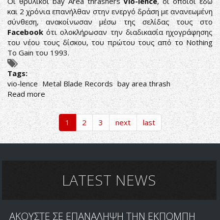
Οι θρυλικοί bay Area thrashers
Vio-lence
, οι οποίοι εδώ
και 2 χρόνια επανήλθαν στην ενεργό δράση με ανανεωμένη
σύνθεση, ανακοίνωσαν μέσω της σελίδας τους στο
Facebook
ότι ολοκλήρωσαν την διαδικασία ηχογράφησης
του νέου τους δίσκου, του πρώτου τους από το Nothing
To Gain του 1993.
Tags:
vio-lence
Metal Blade Records
bay area thrash
Read more
about
VIO-
LENCE:
1
2
3
next
last
ΟΛΟΚΛΗΡΩΣΑΝ
ΤΙΣ
ΗΧΟΓΡΑΦΗΣΕΙΣ
ΤΟΥ
ΝΕΟΥ
LATEST NEWS
ΔΙΣΚΟΥ
ΑΚΟΥΣΤΕ ΣΕ ΕΠΑΝΑΛΗΨΗ ΤΗΝ ΕΚΠΟΜΠΗ