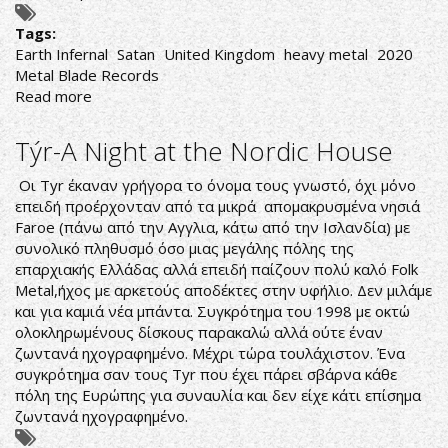
Tags:
Earth Infernal
Satan
United Kingdom
heavy metal
2020
Metal Blade Records
Read more
about
Satan-
Earth
Týr-A Night at the Nordic House
Infernal
Οι Tyr έκαναν γρήγορα το όνομα τους γνωστό, όχι μόνο
επειδή προέρχονταν από τα μικρά απομακρυσμένα νησιά
Faroe (πάνω από την Αγγλια, κάτω από την Ισλανδία) με
συνολικό πληθυσμό όσο μιας μεγάλης πόλης της
επαρχιακής Ελλάδας αλλά επειδή παίζουν πολύ καλό Folk
Metal,ήχος με αρκετούς αποδέκτες στην υφήλιο. Δεν μιλάμε
και για καμιά νέα μπάντα. Συγκρότημα του 1998 με οκτώ
ολοκληρωμένους δίσκους παρακαλώ αλλά ούτε έναν
ζωντανά ηχογραφημένο. Μέχρι τώρα τουλάχιστον. Ένα
συγκρότημα σαν τους Tyr που έχει πάρει σβάρνα κάθε
πόλη της Ευρώπης για συναυλία και δεν είχε κάτι επίσημα
ζωντανά ηχογραφημένο.