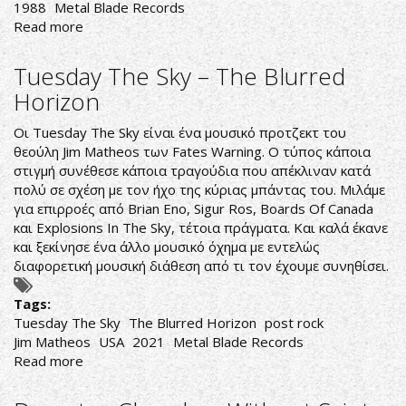
1988
Metal Blade Records
Read more
about
Helstar-
A
Tuesday The Sky – The Blurred
Distant
Horizon
Thunder
Οι Tuesday The Sky είναι ένα μουσικό προτζεκτ του
θεούλη Jim Matheos των Fates Warning. Ο τύπος κάποια
στιγμή συνέθεσε κάποια τραγούδια που απέκλιναν κατά
πολύ σε σχέση με τον ήχο της κύριας μπάντας του. Μιλάμε
για επιρροές από Brian Eno, Sigur Ros, Boards Of Canada
και Explosions In The Sky, τέτοια πράγματα. Και καλά έκανε
και ξεκίνησε ένα άλλο μουσικό όχημα με εντελώς
διαφορετική μουσική διάθεση από τι τον έχουμε συνηθίσει.
Tags:
Tuesday The Sky
The Blurred Horizon
post rock
Jim Matheos
USA
2021
Metal Blade Records
Read more
about
Tuesday
The