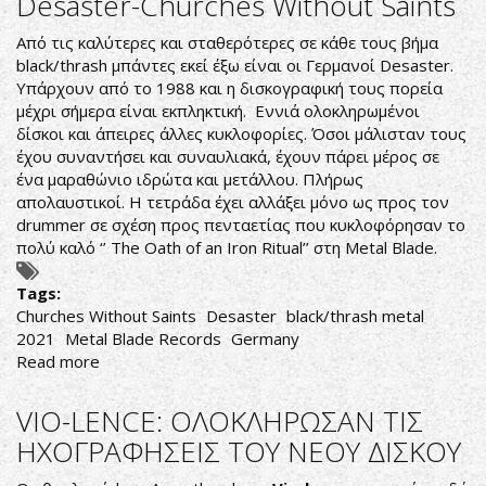
Desaster-Churches Without Saints
Sky
–
Από τις καλύτερες και σταθερότερες σε κάθε τους βήμα
The
black/thrash μπάντες εκεί έξω είναι οι Γερμανοί Desaster.
Blurred
Υπάρχουν από το 1988 και η δισκογραφική τους πορεία
Horizon
μέχρι σήμερα είναι εκπληκτική. Εννιά ολοκληρωμένοι
δίσκοι και άπειρες άλλες κυκλοφορίες. Όσοι μάλισταν τους
έχου συναντήσει και συναυλιακά, έχουν πάρει μέρος σε
ένα μαραθώνιο ιδρώτα και μετάλλου. Πλήρως
απολαυστικοί. Η τετράδα έχει αλλάξει μόνο ως προς τον
drummer σε σχέση προς πενταετίας που κυκλοφόρησαν το
πολύ καλό ‘’ The Oath of an Iron Ritual’’ στη Metal Blade.
Tags:
Churches Without Saints
Desaster
black/thrash metal
2021
Metal Blade Records
Germany
Read more
about
Desaster-
Churches
VIO-LENCE: ΟΛΟΚΛΗΡΩΣΑΝ ΤΙΣ
Without
ΗΧΟΓΡΑΦΗΣΕΙΣ ΤΟΥ ΝΕΟΥ ΔΙΣΚΟΥ
Saints