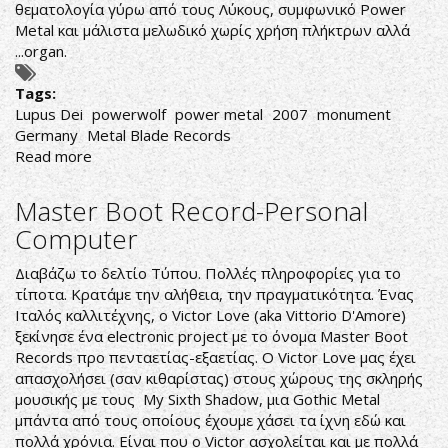
θεματολογία γύρω από τους Λύκους, συμφωνικό Power
Metal και μάλιστα μελωδικό χωρίς χρήση πλήκτρων αλλά
...organ.
Tags:
Lupus Dei
powerwolf
power metal
2007
monument
Germany
Metal Blade Records
Read more
about
Powerwolf-
Lupus
Master Boot Record-Personal
Dei
Computer
Διαβάζω το δελτίο Τύπου. Πολλές πληροφορίες για το
τίποτα. Κρατάμε την αλήθεια, την πραγματικότητα. Ένας
Ιταλός καλλιτέχνης, ο Victor Love (aka Vittorio D'Amore)
ξεκίνησε ένα electronic project με το όνομα Master Boot
Records προ πενταετίας-εξαετίας. Ο Victor Love μας έχει
απασχολήσει (σαν κιθαρίστας) στους χώρους της σκληρής
μουσικής με τους My Sixth Shadow, μια Gothic Metal
μπάντα από τους οποίους έχουμε χάσει τα ίχνη εδώ και
πολλά χρόνια. Είναι που ο Victor ασχολείται και με πολλά