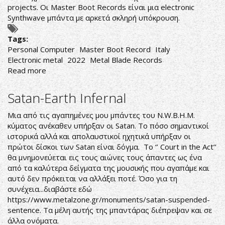
projects. Οι Master Boot Records είναι μια electronic
Synthwave μπάντα με αρκετά σκληρή υπόκρουση.
Tags:
Personal Computer
Master Boot Record
Italy
Electronic metal
2022
Metal Blade Records
Read more
about
Master
Boot
Satan-Earth Infernal
Record-
Personal
Μια από τις αγαπημένες μου μπάντες του N.W.B.H.M.
Computer
κύματος ανέκαθεν υπήρξαν οι Satan. Το πόσο σημαντικοί
ιστορικά αλλά και απολαυστικοί ηχητικά υπήρξαν οι
πρώτοι δίσκοι των Satan είναι δόγμα. Το ‘’ Court in the Act’’
θα μνημονεύεται εις τους αιώνες τους άπαντες ως ένα
από τα καλύτερα δείγματα της μουσικής που αγαπάμε και
αυτό δεν πρόκειται να αλλάξει ποτέ. Όσο για τη
συνέχεια...διαβάστε εδώ
https://www.metalzone.gr/monuments/satan-suspended-
sentence
. Τα μέλη αυτής της μπαντάρας διέπρεψαν και σε
άλλα ονόματα.