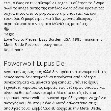
έτσι, ο ένας εκ των αδερφών Harges, υιοθέτησε το όνομα
αλλά το image αυτής της κοπέλας-δολοφόνου κρατώντας
συχνά εκτός από το μικρόφωνο της μπάντας, και ένα
τσεκούρι. Ο μικρότερος κατά δυο χρόνια αδερφός,
περιορίστηκε στο να κρατά ΜΟΝΟ τις μπακέτες.
Tags:
Love You to Pieces
Lizzy Borden
USA
1985
monument
Metal Blade Records
heavy metal
Read more
about
Lizzy
Borden-
Powerwolf-Lupus Dei
Love
You
Αγαπάμε 70ς-80ς-90ς αλλά δεν πρέπει να μένουμε εκεί. Το
to
heavy metal δεν σταματά να παράγεται από νεότερα
Pieces
συγκροτήματα και μάλιστα ήδη κάποιες μπάντες έχουν
ξεχωρίσει, κερδίσει τις καρδιές των νεότερων οπαδών και
σίγουρα θα αφήσουν ιστορία. Μια από αυτές είναι οι
Γερμανοί Powerwolf. Το συγκρότημα ήδη γράφει 20 χρόνια
αντοχής και μάλιστα με ένα δυνατό οπλοστάσιο στις
αποθήκες τους. Συμβόλαιο εξ' αρχής με την Metal Blade,