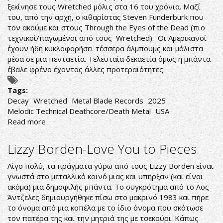
ξεκίνησε τους Wretched μόλις στα 16 του χρόνια. Μαζί
του, από την αρχή, ο κιθαρίστας Steven Funderburk που
τον ακούμε και στους Through the Eyes of the Dead (πιο
τεχνικοί/παγωμένοι από τους Wretched). Οι Αμερικανοί
έχουν ήδη κυκλοφορήσει τέσσερα άλμπουμς και μάλιστα
μέσα σε μια πενταετία. Τελευταία δεκαετία όμως η μπάντα
έβαλε φρένο έχοντας άλλες προτεραιότητες.
Tags:
Decay
Wretched
Metal Blade Records
2025
Melodic Technical Deathcore/Death Metal
USA
Read more
about
Wretched-
Decay
Lizzy Borden-Love You to Pieces
Λίγο πολύ, τα πράγματα γύρω από τους Lizzy Borden είναι
γνωστά στο μεταλλικό κοινό μιας και υπήρξαν (και είναι
ακόμα) μια δημοφιλής μπάντα. Το συγκρότημα από το Λος
Άντζελες δημιουργήθηκε πίσω στο μακρινό 1983 και πήρε
το όνομα από μια κοπέλα με το ίδιο όνομα που σκότωσε
τον πατέρα της και την μητριά της με τσεκούρι. Κάπως