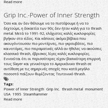
Read more
about
Nifelheim-
Nifelheim
Grip Inc.-Power of Inner Strength
Όσο και αν δεν θέλουμε να το πιστέψουμε ή να το
δεχτούμε, η δεκαετία των 90ς δεν ήταν καλή για το thrash
metal. Μετά το 1991-92, ελάχιστες καλές κυκλοφορίες
βγήκαν στο είδος. Και κάποιες ακόμα βέβαια που
ακουγόντουσαν πιο μοντέρνες, πιο γκρουβάτες, πιο
καινοτόμες, πιο πειραματικές αλλά αν ήθελες να ακούσεις
κλασσικό thrash, έβρισκες λίγες καλές κυκλοφορίες.
Εννοείται ότι οι περισσότερες είχαν βασικότερη επιρροή
τους Slayer και γενικότερα το Αμερικάνικο thrash σε
αντίθεση με τις σημερινές εποχές που κατά μεγάλο
ποσοστό παίζουν θυμίζοντας Τευτονικό thrash.
Tags:
Power of Inner Strength
Grip Inc.
thrash metal
monument
USA
1995
Steamhammer
Read more
about
Grip