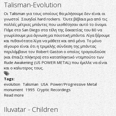
Inc.-
Talisman-Evolution
Power
of
Οι Talisman για τους οποίους θα μιλήσουμε δεν είναι οι
Inner
γνωστοί Σουηδοί hard rockers. Όυτε βέβαια μια από τις
Strength
πολλές μέτριες μπάντες που υιοθέτησαν αυτό το όνομα.
Πάμε στο San Diego στα τέλη της δεκαετίας του 80 να
γνωρίσουμε μια άγνωση μα ποιοτική μπάντα. Λίγα ξέρουμε
και πιθανότατα λίγα να μάθετε και από μένα. Το μόνο
σίγουρο είναι ότι η τριμελής σύνδεση της μπάντας
περιλάμβανε τον Robert Gaston ο οποίος τραγουδούσε
(και έπαιζε πλήκτρα) στο καταπληκτικό ντεμπούτο των
Rude Awakening (US POWER METAL) που έμελλε να είναι
και ο καλυτερος τους.
Tags:
evolution
Talisman
USA
Power/Progressive Metal
monument
1995
Cryptic Recordings
Read more
about
Talisman-
Evolution
Iluvatar - Children