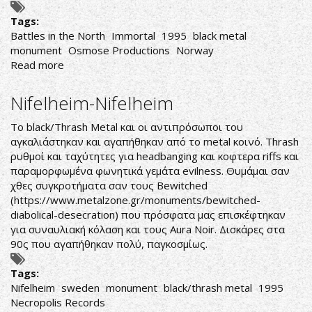
Tags:
Battles in the North
Immortal
1995
black metal
monument
Osmose Productions
Norway
Read more
about
Immortal-
Battles
Nifelheim-Nifelheim
in
the
To black/Thrash Metal και οι αντιπρόσωποι του
North
αγκαλιάστηκαν και αγαπήθηκαν από το metal κοινό. Thrash
ρυθμοί και ταχύτητες για headbanging και κοφτερα riffs και
παραμορφωμένα φωνητικά γεμάτα evilness. Θυμάμαι σαν
χθες συγκροτήματα σαν τους Bewitched
(
https://www.metalzone.gr/monuments/bewitched-
diabolical-desecration
) που πρόσφατα μας επισκέφτηκαν
για συναυλιακή κόλαση και τους Aura Noir. Δισκάρες στα
90ς που αγαπήθηκαν πολύ, παγκοσμίως.
Tags:
Nifelheim
sweden
monument
black/thrash metal
1995
Necropolis Records