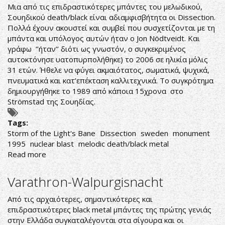
Μια από τις επιδραστικότερες μπάντες του μελωδικού,
Σουηδικού death/black είναι αδιαμφισβήτητα οι Dissection.
Πολλά έχουν ακουστεί και συμβεί που συσχετίζονται με τη
μπάντα και υπόλογος αυτών ήταν ο Jon Nödtveidt. Και
γράφω ‘’ήταν’’ διότι ως γνωστόν, ο συγκεκριμένος
αυτοκτόνησε υατοπυρπολήθηκε) το 2006 σε ηλικία μόλις
31 ετών. Ήθελε να φύγει ακμαιότατος, σωματικά, ψυχικά,
πνευματικά και κατ’επέκταση καλλιτεχνικά. Το συγκρότημα
δημιουργήθηκε το 1989 από κάποια 15χρονα στο
Strömstad της Σουηδίας.
Tags:
Storm of the Light's Bane
Dissection
sweden
monument
1995
nuclear blast
melodic death/black metal
Read more
about
Dissection-
Storm
Varathron-Walpurgisnacht
of
the
Από τις αρχαιότερες, σημαντικότερες και
Light's
επιδραστικότερες black metal μπάντες της πρώτης γενιάς
Bane
στην Ελλάδα συγκαταλέγονται στα σίγουρα και οι