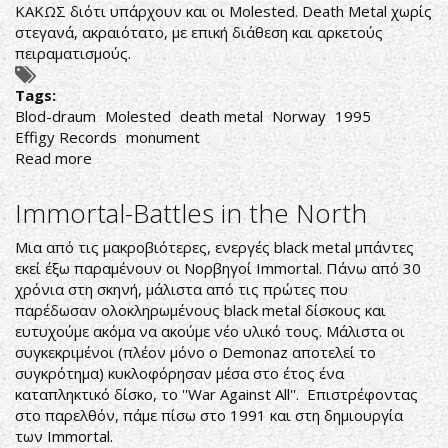
ΚΑΚΩΣ διότι υπάρχουν και οι Molested. Death Metal χωρίς
στεγανά, ακραιότατο, με επική διάθεση και αρκετούς
πειραματισμούς.
Tags:
Blod-draum
Molested
death metal
Norway
1995
Effigy Records
monument
Read more
about
Molested-
Blod
Immortal-Battles in the North
draum
Μια από τις μακροβιότερες, ενεργές black metal μπάντες
εκεί έξω παραμένουν οι Νορβηγοί Immortal. Πάνω από 30
χρόνια στη σκηνή, μάλιστα από τις πρώτες που
παρέδωσαν ολοκληρωμένους black metal δίσκους και
ευτυχούμε ακόμα να ακούμε νέο υλικό τους. Μάλιστα οι
συγκεκριμένοι (πλέον μόνο ο Demonaz αποτελεί το
συγκρότημα) κυκλοφόρησαν μέσα στο έτος ένα
καταπληκτικό δίσκο, το ''War Against All''. Επιστρέφοντας
στο παρελθόν, πάμε πίσω στο 1991 και στη δημιουργία
των Immortal.