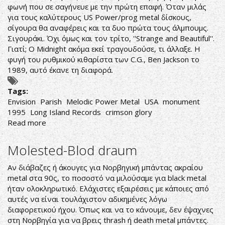
φωνή που σε σαγήνευε με την πρώτη επαφή. Όταν μιλάς
για τους καλύτερους US Power/prog metal δίσκους,
σίγουρα θα αναφέρεις και τα δυο πρώτα τους άλμπουμς.
Σιγουράκι. Όχι όμως και τον τρίτο, ''Strange and Beautiful''.
Γιατί; Ο Midnight ακόμα εκεί τραγουδούσε, τι άλλαξε. Η
φυγή του ρυθμικού κιθαρίστα των C.G., Ben Jackson το
1989, αυτό έκανε τη διαφορά.
Tags:
Envision
Parish
Melodic Power Metal
USA
monument
1995
Long Island Records
crimson glory
Read more
about
Parish-
Envision
Molested-Blod draum
Αν διάβαζες ή άκουγες για Νορβηγική μπάντας ακραίου
metal στα 90ς, το ποσοστό να μιλούσαμε για black metal
ήταν ολοκληρωτικό. Ελάχιστες εξαιρέσεις με κάποιες από
αυτές να είναι τουλάχιστον αδικημένες λόγω
διαφορετικού ήχου. Όπως και να το κάνουμε, δεν έψαχνες
στη Νορβηγία για να βρεις thrash ή death metal μπάντες.