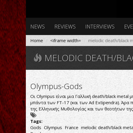
NEWS
REVIEWS
INTERVIEWS
EV
Home
<iframe width=
melodic death/black 
MELODIC DEATH/BLA
Olympus-Gods
Οι Olympus είναι μια Γαλλική death/black metal
μπάντα των FT-17 (και των Ad Extipendra). Άρα 
της Ελληνικής Μυθολογίας και των θεοτήτων της 
Tags:
Gods
Olympus
France
melodic death/black meta