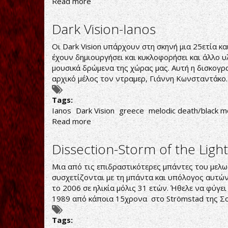
Read more
about
Olympus-
Gods
Dark Vision-Ianos
Οι Dark Vision υπάρχουν στη σκηνή μια 25ετία και
έχουν δημιουργήσει και κυκλοφορήσει και άλλο 
μουσικά δρώμενα της χώρας μας. Αυτή η δισκογ
αρχικό μέλος τον ντραμερ, Γιάννη Κωνσταντάκο.
Tags:
Ianos
Dark Vision
greece
melodic death/black m
Read more
about
Dark
Vision-
Dissection-Storm of the Ligh
Ianos
Μια από τις επιδραστικότερες μπάντες του μελωδ
συσχετίζονται με τη μπάντα και υπόλογος αυτών
το 2006 σε ηλικία μόλις 31 ετών. Ήθελε να φύγε
1989 από κάποια 15χρονα στο Strömstad της Σο
Tags: