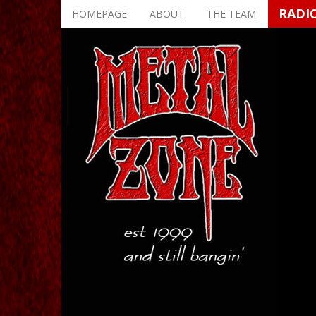
Skip
RADI
HOMEPAGE
ABOUT
THE TEAM
to
main
content