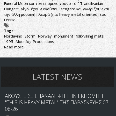
Funeral Moon΄΄ και τον επόμενο χρόνο το ‘’ Transilvanian
Hunger’’. Λίγοι έχουν ακούσει Isengard και γνωρίζουν και
την άλλη μουσική πλευρά (πιο heavy metal oriented) του
Fenriz.
Tags:
Nordavind
Storm
Norway
monument
folk/viking metal
1995
Moonfog Productions
Read more
about
Storm-
Nordavind
LATEST NEWS
ΑΚΟΥΣΤΕ ΣΕ ΕΠΑΝΑΛΗΨΗ ΤΗΝ ΕΚΠΟΜΠΗ
"THIS IS HEAVY METAL" ΤΗΣ ΠΑΡΑΣΚΕΥΗΣ 07-
08-26