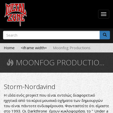
Togg
navig
Skip
Search
to
form
main
Search
content
Home
<iframe width=
Moonfog Productions
MOONFOG PRODUCTIONS
Storm-Nordavind
Η ιδέα ενός project που είναι εντελώς διαφορετικό
ηχητικά από τα κύρια μουσικά οχήματα των δημιουργών
του είναι πάντοτε ενδιαφέρουσα. Φανταστείτε ότι είμαστε
στο 1993. Οι Darkthrone έχουν κυκλοφορήσει το ‘’ Under a