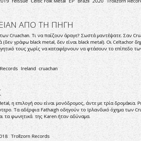
2019
reissue
Celtic Folk Metal
EP
Brazil
2020
Trollzorn Recor
ΘΕΙΑΝ ΑΠΟ ΤΗ ΠΗΓΗ
ων Cruachan. Τι να παίζουν άραγε? Σωστά μαντέψατε. Σαν Cruach
(δεν γράφω black metal, δεν είναι black metal). Οι Celtachor 
ργητικό τους χωρίς να καταφέρνουν να φτάσουν το επίπεδο των
 Records
Ireland
cruachan
Σ
Metal, η επιλογή σου είναι μονόδρομος, άντε με τρία δρομάκια. P
ώτερο. Τα αδέρφια Fathaigh οδηγούν το Ιρλανδικό όχημα των Cr
και τα φωνητικά της Karen ήταν αδύναμα.
018
Trollzorn Records