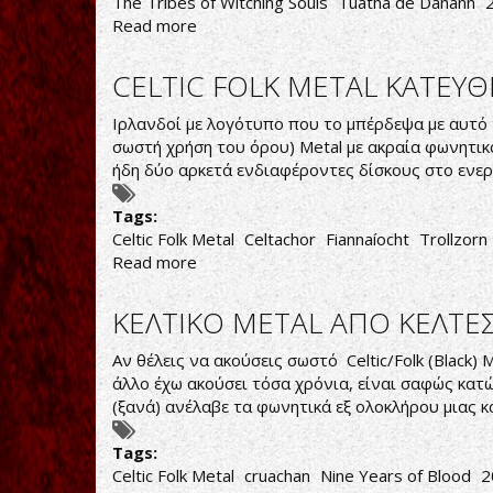
The Tribes of Witching Souls
Tuatha de Danann
Read more
about
Tuatha
de
CELTIC FOLK METAL ΚΑΤΕΥ
Danann-
The
Ιρλανδοί με λογότυπο που το μπέρδεψα με αυτό τ
Tribes
σωστή χρήση του όρου) Metal με ακραία φωνητικά 
of
ήδη δύο αρκετά ενδιαφέροντες δίσκους στο ενε
Witching
Souls
Tags:
Celtic Folk Metal
Celtachor
Fiannaíocht
Trollzorn
Read more
about
CELTIC
FOLK
ΚΕΛΤΙΚΟ METAL ΑΠΟ ΚΕΛΤΕ
METAL
ΚΑΤΕΥΘΕΙΑΝ
Αν θέλεις να ακούσεις σωστό Celtic/Folk (Black) 
ΑΠΟ
άλλο έχω ακούσει τόσα χρόνια, είναι σαφώς κατ
ΤΗ
(ξανά) ανέλαβε τα φωνητικά εξ ολοκλήρου μιας 
ΠΗΓΗ
Tags:
Celtic Folk Metal
cruachan
Nine Years of Blood
2