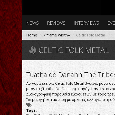
NEWS
REVIEWS
INTERVIEWS
EV
Home
<iframe width=
Celtic Folk Metal
CELTIC FOLK METAL
Tuatha de Danann-The Tribes
Αν νομίζετε ότι Celtic Folk Metal βγαίνει μόνο 
μπάντα (Tuatha De Danann) παράγει αντίστοιχου
Δισκογραφική παρουσία είκοσι ετών με τους τρε
‘’περίεργη’’ κατάσταση με αρκετές αλλαγές στη σ
Tags: