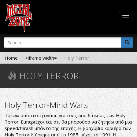
Togg
navig
Skip
Search
to
form
main
Search
content
Home
<iframe width=
Holy Terror
HOLY TERROR
Holy Terror-Mind Wars
Τρέφω απίστευτη αγάπη για τους δυο δίσκους των Holy
Terror. Εμπεριέχονται ότι θα μπορούσα να ζητήσω από μια
speed/thrash μπάντα της εποχής. Η βραχύβια καριέρα των
Holy Terror διήρκησε από το 1985 μέχρι το 1991. Η