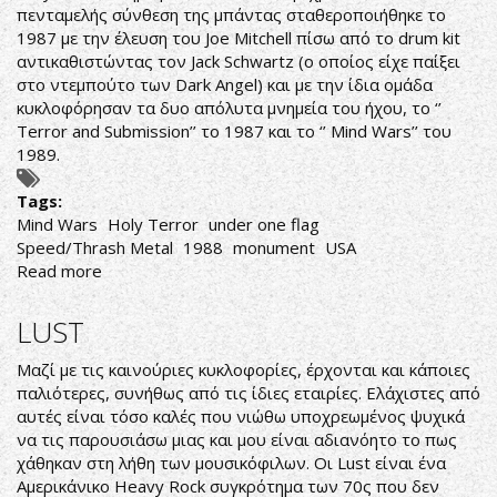
πενταμελής σύνθεση της μπάντας σταθεροποιήθηκε το
1987 με την έλευση του Joe Mitchell πίσω από το drum kit
αντικαθιστώντας τον Jack Schwartz (ο οποίος είχε παίξει
στο ντεμπούτο των Dark Angel) και με την ίδια ομάδα
κυκλοφόρησαν τα δυο απόλυτα μνημεία του ήχου, το ‘’
Terror and Submission’’ το 1987 και το ‘’ Mind Wars’’ του
1989.
Tags:
Mind Wars
Holy Terror
under one flag
Speed/Thrash Metal
1988
monument
USA
Read more
about
Holy
Terror-
LUST
Mind
Wars
Μαζί με τις καινούριες κυκλοφορίες, έρχονται και κάποιες
παλιότερες, συνήθως από τις ίδιες εταιρίες. Ελάχιστες από
αυτές είναι τόσο καλές που νιώθω υποχρεωμένος ψυχικά
να τις παρουσιάσω μιας και μου είναι αδιανόητο το πως
χάθηκαν στη λήθη των μουσικόφιλων. Οι Lust είναι ένα
Αμερικάνικο Heavy Rock συγκρότημα των 70ς που δεν