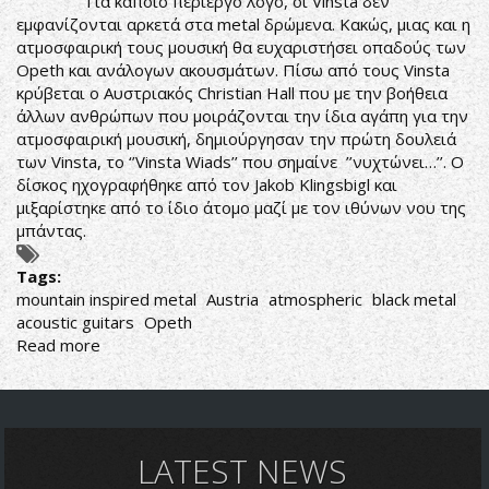
Για κάποιο περίεργο λόγο, οι Vinsta δεν
ΑΠΟ
εμφανίζονται αρκετά στα metal δρώμενα. Κακώς, μιας και η
ΤΟ
ατμοσφαιρική τους μουσική θα ευχαριστήσει οπαδούς των
IN
Opeth και ανάλογων ακουσμάτων. Πίσω από τους Vinsta
CAUDA
κρύβεται ο Αυστριακός Christian Hall που με την βοήθεια
VENENUM
άλλων ανθρώπων που μοιράζονται την ίδια αγάπη για την
ατμοσφαιρική μουσική, δημιούργησαν την πρώτη δουλειά
των Vinsta, το ‘’Vinsta Wiads’’ που σημαίνε ’’νυχτώνει…’’. Ο
δίσκος ηχογραφήθηκε από τον Jakob Klingsbigl και
μιξαρίστηκε από το ίδιο άτομο μαζί με τον ιθύνων νου της
μπάντας.
Tags:
mountain inspired metal
Austria
atmospheric
black metal
acoustic guitars
Opeth
Read more
about
M
o
u
n
t
LATEST NEWS
a