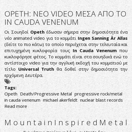
Wilderun-
Veil
OPETH: ΝΕΟ VIDEO ΜΕΣΑ ΑΠΟ ΤΟ
of
IN CAUDA VENENUM
Imagination
Οι Σουηδοί
Opeth
έδωσαν σήμερα στην δημοσιότητα ένα
νέο animated video για το κομμάτι
Ingen Sanning Är Allas
(δείτε το πιο κάτω) το οποίο περιέχεται στην τελευταία και
επιτυχημένη κυκλοφορία τους
In Cauda Venenum
που
κυκλοφόρησε φέτος. Το κομμάτι είναι στα σουηδικά ενώ το
αντίστοιχο video για την αγγλική εκδοχή του κομματιού με
τίτλο
Universal Truth
θα δοθεί στην δημοσιότητα την
ερχόμενη Δευτέρα.
Tags:
Opeth
Death/Progressive Metal
progressive rock/metal
in cauda venenum
michael akerfeldt
nuclear blast records
Read more
about
OPETH:
ΝΕΟ
M o u n t a i n I n s p i r e d M e t a l
VIDEO
ΜΕΣΑ