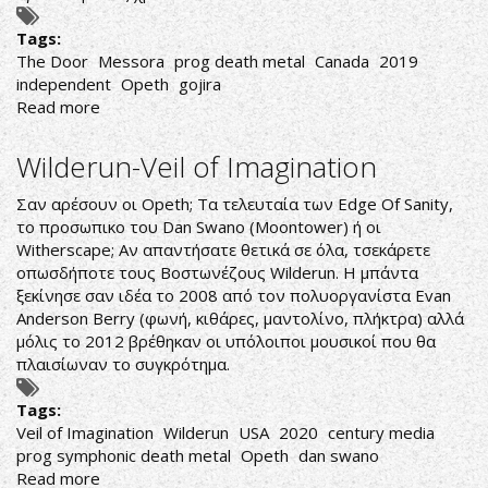
Tags:
The Door
Messora
prog death metal
Canada
2019
independent
Opeth
gojira
Read more
about
Messora-
The
Wilderun-Veil of Imagination
Door
Σαν αρέσουν οι Opeth; Τα τελευταία των Edge Of Sanity,
το προσωπικο του Dan Swano (Moontower) ή οι
Witherscape; Αν απαντήσατε θετικά σε όλα, τσεκάρετε
οπωσδήποτε τους Βοστωνέζους Wilderun. Η μπάντα
ξεκίνησε σαν ιδέα το 2008 από τον πολυοργανίστα Evan
Anderson Berry (φωνή, κιθάρες, μαντολίνο, πλήκτρα) αλλά
μόλις το 2012 βρέθηκαν οι υπόλοιποι μουσικοί που θα
πλαισίωναν το συγκρότημα.
Tags:
Veil of Imagination
Wilderun
USA
2020
century media
prog symphonic death metal
Opeth
dan swano
Read more
about