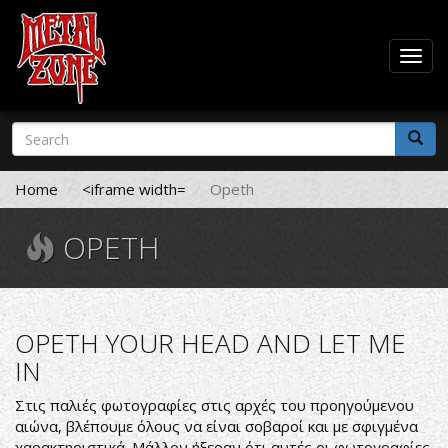
Togg
navig
Skip
Search
to
form
main
Search
content
Home
<iframe width=
Opeth
OPETH
OPETH YOUR HEAD AND LET ME
IN
Στις παλιές φωτογραφίες στις αρχές του προηγούμενου
αιώνα, βλέπουμε όλους να είναι σοβαροί και με σφιγμένα
χαρακτηριστικά. Μάλλον ήξεραν ότι αυτές οι φωτογραφίες