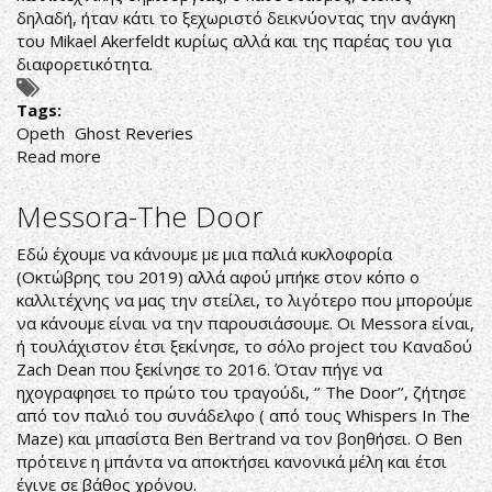
δηλαδή, ήταν κάτι το ξεχωριστό δεικνύοντας την ανάγκη
του Mikael Akerfeldt κυρίως αλλά και της παρέας του για
διαφορετικότητα.
Tags:
Opeth
Ghost Reveries
Read more
about
GHOST
OF
Messora-The Door
OPETH
VILLE
Εδώ έχουμε να κάνουμε με μια παλιά κυκλοφορία
(Οκτώβρης του 2019) αλλά αφού μπήκε στον κόπο ο
καλλιτέχνης να μας την στείλει, το λιγότερο που μπορούμε
να κάνουμε είναι να την παρουσιάσουμε. Οι Messora είναι,
ή τουλάχιστον έτσι ξεκίνησε, το σόλο project του Καναδού
Zach Dean που ξεκίνησε το 2016. Όταν πήγε να
ηχογραφησει το πρώτο του τραγούδι, ‘’ The Door’’, ζήτησε
από τον παλιό του συνάδελφο ( από τους Whispers In The
Maze) και μπασίστα Ben Bertrand να τον βοηθήσει. Ο Ben
πρότεινε η μπάντα να αποκτήσει κανονικά μέλη και έτσι
έγινε σε βάθος χρόνου.