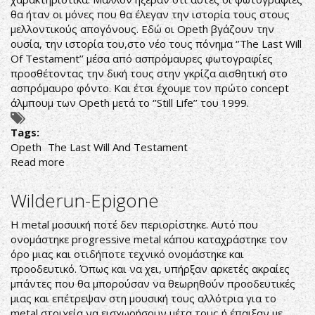
θα ήταν οι μόνες που θα έλεγαν την ιστορία τους στους
μελλοντικούς απογόνους. Εδώ οι Opeth βγάζουν την
ουσία, την ιστορία του,στο νέο τους πόνημα ‘’The Last Will
Of Testament’’ μέσα από ασπρόμαυρες φωτογραφίες
προσθέτοντας την δική τους στην γκρίζα αισθητική στο
ασπρόμαυρο φόντο. Και έτσι έχουμε τον πρώτο concept
άλμπουμ των Opeth μετά το ‘’Still Life’’ του 1999.
Tags:
Opeth
The Last Will And Testament
Read more
about
OPETH
YOUR
Wilderun-Epigone
HEAD
AND
Η metal μοσυική ποτέ δεν περιορίστηκε. Αυτό που
LET
ονομάστηκε progressive metal κάπου καταχράστηκε τον
ME
όρο μιας και οτιδήποτε τεχνικό ονομάστηκε και
IN
προοδευτικό. Όπως και να χει, υπήρξαν αρκετές ακραίες
μπάντες που θα μπορούσαν να θεωρηθούν προοδευτικές
μιας και επέτρεψαν στη μουσική τους αλλότρια για το
metal στοιχεία να εισχωρήσουν μέτα τους ή έπαιξαν με