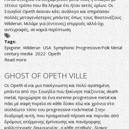
τέτοιο τρόπο που θα λέγαμε ότι ήταν εκτός ορίων. Οι
Σουηδοί Opeth έκαναν κάτι ανάλογο και επηρέασαν
πολλές μεταγενέστερες μπάντες όπως τους Βοστονέζους
Wilderun. Μιλάμε για (έντονες) επιρροές αλλά όχι
αντιγραφές, σε καμιά περίπτωση.
Tags:
Epigone
Wilderun
USA
Symphonic Progressive/Folk Metal
century media
2022
Opeth
Read more
about
Wilderun-
Epigone
GHOST OF OPETH VILLE
Οι Opeth είναι μια πασίγνωστη και πολύ αγαπημένη
μπάντα από την Σουηδία που ξεκίνησε παίζοντας death
metal, προχώρησε σε ένα exreme progressive metal και
πάει με σαφή πορεία σε κάθε δίσκο εδώ και χρόνια στο
ατελείωτο τόπο του progressive rock/metal. Στην
διαδρομή αυτή, που πραγματικά πέρασε και περνάει από
δρόμους ατέρμονης έμπνευσης και πανέμορφης
καλλιτεχνικής δημιουργίας, ο κάθε σταθμός, δίσκος