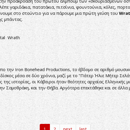
α την προακρόαση του πρώτου άλμπουμ των «σκουριασμένων ο
έπε γαριδάκια, πατατάκια, πιτσίνια, φουντούνια, κόλες, πορτ
νουμε στο στούντιο για να πάρουμε μια πρώτη γεύση του
Wra
ης μπάντας.
tal
Wrath
ο την Iron Bonehead Productions, το έβδομο σε αριθμό μουσι
ς δίσκος μέσα σε δύο χρόνια, μαζί με το "Πάτερ Ήλιε Μήτερ Σε
ς της ιστορίας, οι Κάβειροι ήταν θεότητες αρχαίας Ελληνικής 
ν Σαμοθράκη, και την Θήβα. Αργότερα επεκτάθηκε και σε άλλα 
1
2
next
last