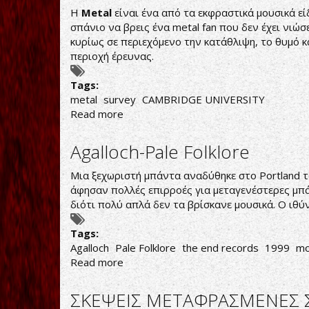
opening
Η
Metal
είναι ένα από τα εκφραστικά μουσικά ε
act:
σπάνιο να βρεις ένα metal fan που δεν έχει νιώσ
Calyces
κυρίως σε περιεχόμενο την κατάθλιψη, το θυμό 
live
περιοχή έρευνας.
in
Athens
Tags:
metal
survey
CAMBRIDGE UNIVERSITY
Read more
about
METAL
ΕΡΕΥΝΑ
Agalloch-Pale Folklore
ΣΤΟΧΕΥΕΙ
ΝΑ
Μια ξεχωριστή μπάντα αναδύθηκε στο Portland τ
ΧΑΡΤΟΓΡΑΦΗΣΕΙ
άφησαν πολλές επιρροές για μεταγενέστερες μπά
ΝΕΟ
διότι πολύ απλά δεν τα βρίσκανε μουσικά. Ο ιθύ
ΕΔΑΦΟΣ
ΣΤΗΝ
Tags:
ΑΚΑΔΗΜΑΪΚΗ
Agalloch
Pale Folklore
the end records
1999
mo
ΕΡΕΥΝΑ
Read more
about
Agalloch-
Pale
ΣΚΕΨΕΙΣ ΜΕΤΑΦΡΑΣΜΕΝΕΣ 
Folklore