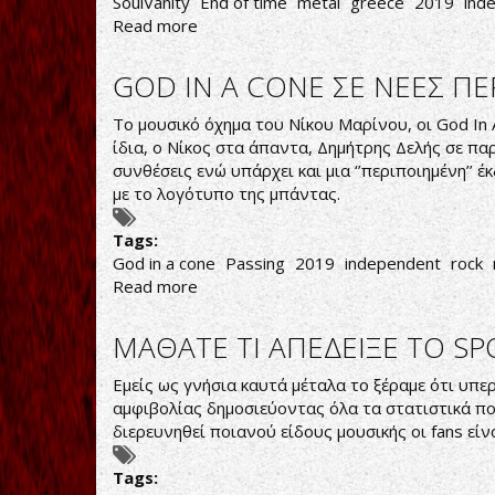
SoulVanity
End of time
metal
greece
2019
ind
Read more
about
ΗΧΗΤΙΚΟΣ
ΠΛΟΥΤΟΣ
GOD IN A CONE ΣΕ ΝΕΕΣ ΠΕ
Το μουσικό όχημα του Νίκου Μαρίνου, οι God In
ίδια, ο Νίκος στα άπαντα, Δημήτρης Δελής σε παρα
συνθέσεις ενώ υπάρχει και μια ‘’περιποιημένη’’
με το λογότυπο της μπάντας.
Tags:
God in a cone
Passing
2019
independent
rock
Read more
about
GOD
IN
ΜΑΘΑΤΕ ΤΙ ΑΠΕΔΕΙΞΕ ΤΟ SP
A
CONE
Εμείς ως γνήσια καυτά μέταλα το ξέραμε ότι υπ
ΣΕ
αμφιβολίας δημοσιεύοντας όλα τα στατιστικά πο
ΝΕΕΣ
διερευνηθεί ποιανού είδους μουσικής οι fans είν
ΠΕΡΙΠΕΤΕΙΕΣ
Tags: