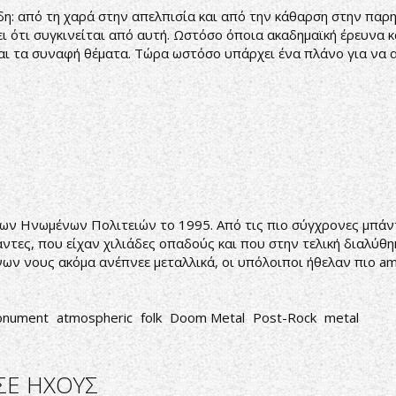
ίδη: από τη χαρά στην απελπισία και από την κάθαρση στην παρη
ει ότι συγκινείται από αυτή. Ωστόσο όποια ακαδημαϊκή έρευνα και
και τα συναφή θέματα. Τώρα ωστόσο υπάρχει ένα πλάνο για να α
ων Ηνωμένων Πολιτειών το 1995. Από τις πιο σύγχρονες μπάντ
ντες, που είχαν χιλιάδες οπαδούς και που στην τελική διαλύθ
νων νους ακόμα ανέπνεε μεταλλικά, οι υπόλοιποι ήθελαν πιο a
nument
atmospheric
folk
Doom Metal
Post-Rock
metal
ΣΕ ΗΧΟΥΣ