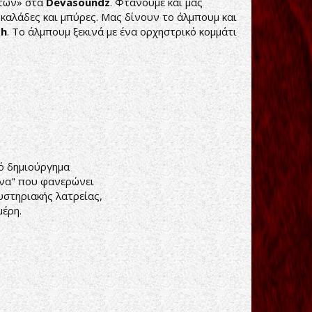
στών» στα
Devasoundz
. Φτάνουμε και μας
οκαλάδες και μπύρες. Μας δίνουν το άλμπουμ και
th
. Το άλμπουμ ξεκινά με ένα ορχηστρικό κομμάτι
κό δημιούργημα
λάνα" που φανερώνει
μυστηριακής λατρείας,
μέρη.