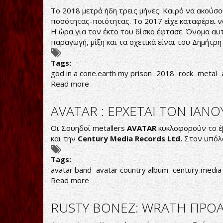
To 2018 μετρά ήδη τρεις μήνες. Καιρό να ακούσο
ποσότητας-ποιότητας. Το 2017 είχε καταφέρει να 
Η ώρα για τον έκτο του δίσκο έφτασε. Όνομα αυτο
παραγωγή, μίξη και τα σχετικά είναι του Δημήτρη 
Tags:
god in a cone.earth my prison
2018
rock
metal
Read more
about
ΣΚΕΨΕΙΣ
ΜΕΤΑΦΡΑΣΜΕΝΕΣ
AVATAR : ΕΡΧΕΤΑΙ ΤΟΝ ΙΑΝ
ΣΕ
ΗΧΟΥΣ
Οι Σουηδοί metallers
AVATAR
κυκλοφορούν το έβ
και την
Century
Media
Records
Ltd.
Στον υπόλο
Tags:
avatar band
avatar country album
century media
Read more
about
AVATAR
:
RUSTY BONEZ: WRATH ΠΡΟ
ΕΡΧΕΤΑΙ
ΤΟΝ