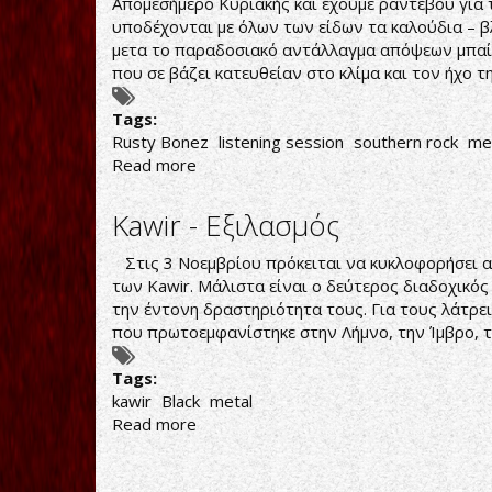
Απομεσήμερο Κυριακής και έχουμε ραντεβού γι
ΙΑΝΟΥΑΡΙΟ
υποδέχονται με όλων των είδων τα καλούδια – βλ
ΤΟ
μετα το παραδοσιακό αντάλλαγμα απόψεων μπαί
'AVATAR
που σε βάζει κατευθείαν στο κλίμα και τον ήχο τ
COUNTRY'
ALBUM
Tags:
Rusty Bonez
listening session
southern rock
me
Read more
about
RUSTY
BONEZ:
Kawir - Εξιλασμός
WRATH
ΠΡΟΑΚΡΟΑΣΗ
Στις 3 Νοεμβρίου πρόκειται να κυκλοφορήσει απ
των Kawir. Μάλιστα είναι ο δεύτερος διαδοχικό
την έντονη δραστηριότητα τους. Για τους λάτρει
που πρωτοεμφανίστηκε στην Λήμνο, την Ίμβρο, τη
Tags:
kawir
Black
metal
Read more
about
Kawir
-