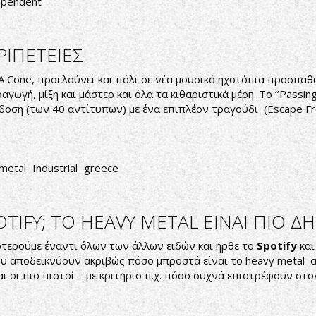
ependent
ΡΙΠΕΤΕΙΕΣ
 A Cone, προελαύνει και πάλι σε νέα μουσικά ηχοτόπια προσπα
γωγή, μίξη και μάστερ και όλα τα κιθαριστικά μέρη. Το ‘’Passing
 έκδοση (των 40 αντίτυπων) με ένα επιπλέον τραγούδι (Escape 
metal
Industrial
greece
OTIFY; ΤΟ HEAVY METAL ΕΙΝΑΙ ΠΙΟ 
ερτερούμε έναντι όλων των άλλων ειδών και ήρθε το
Spotify
και
υ αποδεικνύουν ακριβώς πόσο μπροστά είναι το heavy metal απ
αι οι πιο πιστοί – με κριτήριο π.χ. πόσο συχνά επιστρέφουν στ