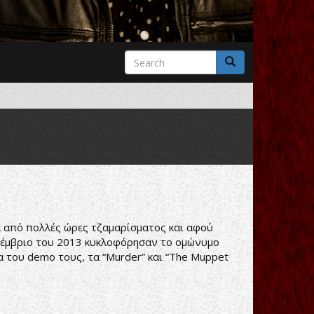
Search
form
Search
τά από πολλές ώρες τζαμαρίσματος και αφού
Νοέμβριο του 2013 κυκλοφόρησαν το ομώνυμο
α του demo τους, τα “Murder” και “The Muppet