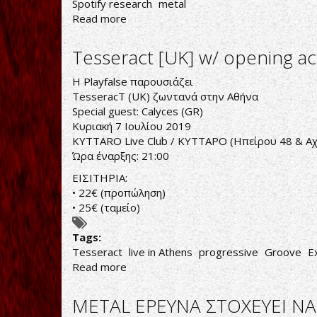
Spotify research
metal
Read more
about
ΜΑΘΑΤΕ
ΤΙ
Tesseract [UK] w/ opening act
ΑΠΕΔΕΙΞΕ
ΤΟ
Η
Playfalse
παρουσιάζει
SPOTIFY;
TesseracT
(UK) ζωντανά στην Αθήνα
ΤΟ
Special guest:
Calyces
(GR)
HEAVY
Κυριακή 7 Ιουλίου 2019
METAL
KYTTARO Live Club / ΚΥΤΤΑΡΟ
(Ηπείρου 48 & Α
ΕΙΝΑΙ
Ώρα έναρξης: 21:00
ΠΙΟ
ΕΙΣΙΤΗΡΙΑ:
ΔΗΜΟΦΙΛΕΣ
• 22€ (προπώληση)
ΑΠΟ
• 25€ (ταμείο)
ΤΗΝ
POP!
Tags:
Tesseract
live in Athens
progressive
Groove
E
Read more
about
Tesseract
[UK]
METAL ΕΡΕΥΝΑ ΣΤΟΧΕΥΕΙ Ν
w/