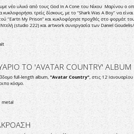
υμε νέο υλικό από τους God In A Cone του Νίκου Μαρίνου ο οπ
κυκλοφορήσει τρείς δίσκους, με το ‘’Shark Was A Boy’’ να είναι
ύ ‘’Eartn My Prison’’ και κυκλοφόρησε προχθές στο φορμάτ του 
Ντελή (studio 222) και artwork συνεργασία των Daniel Goudelis/
alt
ΟΥΑΡΙΟ ΤΟ 'AVATAR COUNTRY' ALBUM
δομο full-length album,
"
Avatar
Country"
, στις 12 Ιανουαρίο
ιπο κόσμο.
metal
ΑΚΡΟΑΣΗ