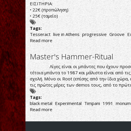
ΕΙΣΙΤΗΡΙΑ:
• 22€ (προπώληση)
• 25€ (ταμείο)
Tags:
Tesseract
live in Athens
progressive
Groove
E
Read more
about
Tesseract
[UK]
Master's Hammer-Ritual
w/
opening
Λίγες είναι οι μπάντες που έχουν προσωπικό 
act:
τέτοια μπάντα το 1987 και μάλιστα είναι από τι
Calyces
σχολή. Μόνο οι Root (επίσης από την ίδια χώρα
live
τις πρώτες μέρες των demos τους, από το πρώτο
in
Athens
Tags:
black metal
Experimental
Timpani
1991
monum
Read more
about
Master's
Hammer-
Ritual