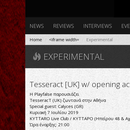
NEWS
REVIEWS
INTERVIEWS
EV
Home
<iframe width=
Experimental
EXPERIMENTAL
Tesseract [UK] w/ opening act
Η
Playfalse
παρουσιάζει
TesseracT
(UK) ζωντανά στην Αθήνα
Special guest:
Calyces
(GR)
Κυριακή 7 Ιουλίου 2019
KYTTARO Live Club / ΚΥΤΤΑΡΟ
(Ηπείρου 48 & Α
Ώρα έναρξης: 21:00