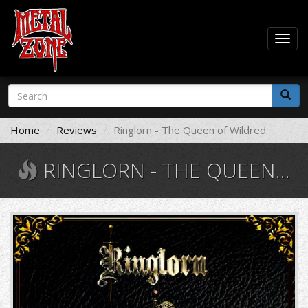
Togg
navig
Skip
Search
to
form
main
Search
content
Home
Reviews
Ringlorn - The Queen of Wildred
RINGLORN - THE QUEEN OF WILDRED
1430099.jpg