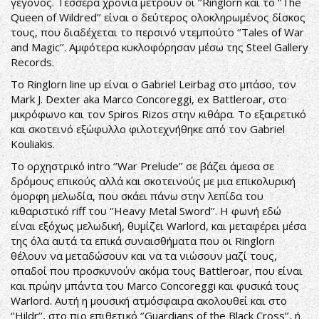
γεγονός. Τέσσερα χρόνια μετρούν οι ‘’Ringlorn και το ‘’The
Queen of Wildred’’ είναι ο δεύτερος ολοκληρωμένος δίσκος
τους, που διαδέχεται το περσινό ντεμπούτο ‘’Tales of War
and Magic’’. Αμφότερα κυκλοφόρησαν μέσω της Steel Gallery
Records.
Το Ringlorn line up είναι ο Gabriel Leirbag στο μπάσο, τον
Mark J. Dexter aka Marco Concoreggi, ex Battleroar, στο
μικρόφωνο και τον Spiros Rizos στην κιθάρα. Το εξαιρετικό
και σκοτεινό εξώφυλλο φιλοτεχνήθηκε από τον Gabriel
Kouliakis.
Το ορχηστρικό intro ‘’War Prelude’’ σε βάζει άμεσα σε
δρόμους επικούς αλλά και σκοτεινούς με μια επικολυρική
όμορφη μελωδία, που σκάει πάνω στην λεπίδα του
κιθαριστικό riff του ‘’Heavy Metal Sword’’. Η φωνή εδώ
είναι εξόχως μελωδική, θυμίζει Warlord, και μεταφέρει μέσα
της όλα αυτά τα επικά συναισθήματα που οι Ringlorn
θέλουν να μεταδώσουν και να τα νιώσουν μαζί τους,
οπαδοί που προσκυνούν ακόμα τους Battleroar, που είναι
και πρώην μπάντα του Marco Concoreggi και φυσικά τους
Warlord. Αυτή η μουσική ατμόσφαιρα ακολουθεί και στο
‘’Hildr’’, στο πιο επιθετικό ‘’Guardians of the Black Cross’’, ή