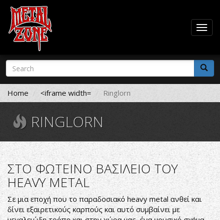
Togg
navig
Skip
Search
to
form
main
Search
content
Home
<iframe width=
Ringlorn
RINGLORN
ΣΤΟ ΦΩΤΕΙΝΟ ΒΑΣΙΛΕΙΟ ΤΟΥ
HEAVY METAL
Σε μια εποχή που το παραδοσιακό heavy metal ανθεί και
δίνει εξαιρετικούς καρπούς και αυτό συμβαίνει με
μεγαλειώδη τρόπο και στην χώρα μας, ένα μουσικό σχήμα