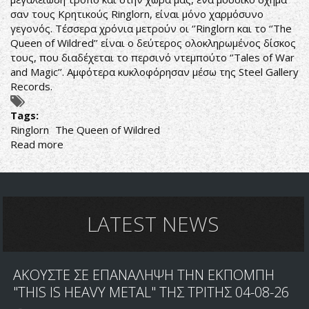
σαν τους Κρητικούς Ringlorn, είναι μόνο χαρμόσυνο
γεγονός. Τέσσερα χρόνια μετρούν οι ‘’Ringlorn και το ‘’The
Queen of Wildred’’ είναι ο δεύτερος ολοκληρωμένος δίσκος
τους, που διαδέχεται το περσινό ντεμπούτο ‘’Tales of War
and Magic’’. Αμφότερα κυκλοφόρησαν μέσω της Steel Gallery
Records.
Tags:
Ringlorn
The Queen of Wildred
Read more
about
ΣΤΟ
ΦΩΤΕΙΝΟ
ΒΑΣΙΛΕΙΟ
ΤΟΥ
HEAVY
LATEST NEWS
METAL
ΑΚΟΥΣΤΕ ΣΕ ΕΠΑΝΑΛΗΨΗ ΤΗΝ ΕΚΠΟΜΠΗ
"THIS IS HEAVY METAL" ΤΗΣ ΤΡΙΤΗΣ 04-08-26