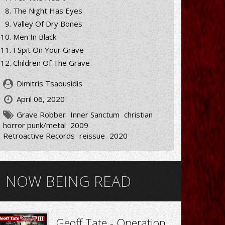
The Night Has Eyes
Valley Of Dry Bones
Men In Black
I Spit On Your Grave
Children Of The Grave
Dimitris Tsaousidis
April 06, 2020
Grave Robber
Inner Sanctum
christian
horror punk/metal
2009
Retroactive Records
reissue
2020
NOW BEING READ
Geoff Tate - Operation: