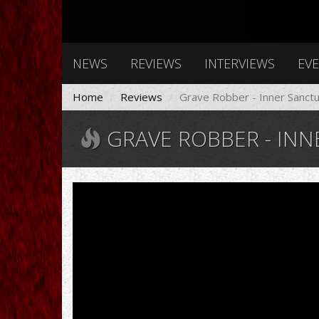
NEWS
REVIEWS
INTERVIEWS
EV
Home
Reviews
Grave Robber - Inner Sanct
GRAVE ROBBER - IN
Fear
No
Evil