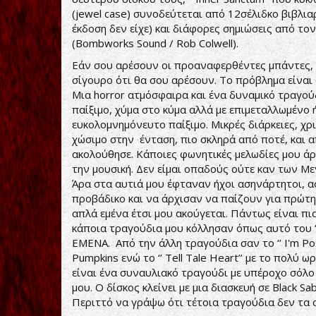
(jewel case) συνοδεύτεται από 12σέλιδκο βιβλι
έκδοση δεν είχε) και διάφορες σημιώσεις από το
(Bombworks Sound / Rob Colwell).
Εάν σου αρέσουν οι προαναφερθέντες μπάντες, ει
σίγουρο ότι θα σου αρέσουν. Το πρόβλημα είναι α
Μια horror ατμόσφαιρα και ένα δυναμικό τραγούδ
παίξιμο, χύμα στο κύμα αλλά με επιμεταλλωμένο 
ευκολομνημόνευτο παίξιμο. Μικρές διάρκειες, χρισ
χώσιμο στην ένταση, πιο σκληρά από ποτέ, και 
ακολούθησε. Κάποιες φωνητικές μελωδίες μου ά
την μουσική. Δεν είμαι οπαδούς ούτε καν των Με
Άρα στα αυτιά μου έφταναν ήχοι ασηνάρτητοι, αό
προβάδικο και να άρχισαν να παίζουν για πρώτη 
απλά εμένα έτσι μου ακούγεται. Πάντως είναι πι
κάποια τραγούδια μου κόλλησαν όπως αυτό του ‘’ 
ΕΜΕΝΑ. Από την άλλη τραγούδια σαν το ‘’ I'm Po
Pumpkins ενώ το ‘’ Tell Tale Heart’’ με το πολύ ωρ
είναι ένα συναυλιακό τραγούδι με υπέροχο σόλο 
μου. Ο δίσκος κλείνει με μια διασκευή σε Black Sab
Περιττό να γράψω ότι τέτοια τραγούδια δεν τα 