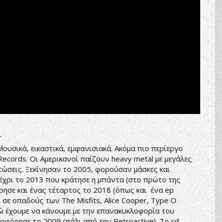
L
Μουσικά, εικαστικά, εμφανισιακά. Ακόμα πιο περίεργο
Records. Οι Αμερικανοί παίζουν heavy metal με μεγάλες
πτώσεις. Ξεκίνησαν το 2005, φορούσαν μάσκες και
Μέχρι το 2013 που κράτησε η μπάντα (στο πρώτο της
ησε και ένας τέταρτος το 2018 (όπως και ένα ep
 σε οπαδούς των The Misfits, Alice Cooper, Type O
Εδώ έχουμε να κάνουμε με την επανακυκλοφορία του
κλοφόρησε το 2009 (πάλι από την Retroactive). Το cd