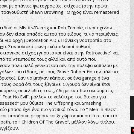
αράκι με σπάνιες φωτογραφίες, στίχους (στην πρώτη
ν τραγουδιστή Shawn Browning . Ο ήχος είναι remastered
δικά οι Misfits/Danzig και Rob Zombie, είναι σχεδόν
ν δεν είσαι οπαδός αυτού του είδους, τι να περιμένεις.
ι για αρχή (Detonation A.D.). Πάνκικη νοοτροπία στο
ήχο. Συναυλιακά φωνητικά,απλοικοί ρυθμοί,
τιανικός στίχος (γι αυτό και είναι στην Retroactive) και
από το ντεμπούτο τους αλλά και από αυτό που
ρεσαν πολύ αλλά γενικότερα δεν την πάλεψα καθόλου με
γάλων του είδους, με τους Grave Robber θα την πάλευα;
ριστοί. Σαν να μπήκαν κάποιοι σε ένα garage ή ένα
τους φορά ότι τους έβγαινε. Σίγουρα δεν είναι έτσι,
ασάρικες οι μελωδίες τους, ήδη με ένα-δυο ακούσματα,
Fear No Evil’’, μάλλον το καλύτερο του δίσκου για
ssessed’’ μου θύμισε The Offspring και Smashing
αίο μπάσο έχει ένα πιο γοτθικό τόνο. Το ‘’ Men In Black’’
και πιασάρικο ρεφραιν και ξεχώρισε και αυτό στα αυτιά
bath, το ‘’ Children Of The Grave’’, μάλλον λόγω τίτλου.
αγγίζουν.