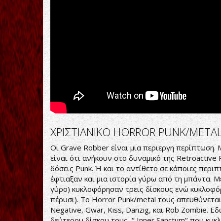
ΧΡΙΣΤΙΑΝΙΚΟ HORROR PUNK/META
Οι Grave Robber είναι μια περιεργη περίπτωση. 
είναι ότι ανήκουν στο δυναμικό της Retroactive 
δόσεις Punk. Ή και το αντίθετο σε κάποιες περι
έφτιαξαν και μια ιστορία γύρω από τη μπάντα. 
γύρο) κυκλοφόρησαν τρεις δίσκους ενώ κυκλοφόρ
πέρυσι). Το Horror Punk/metal τους απευθύνεται
Negative, Gwar, Kiss, Danzig, και Rob Zombie. 
δεύτερου δίσκου τους, ‘’ Inner Sanctum’’ που κυ